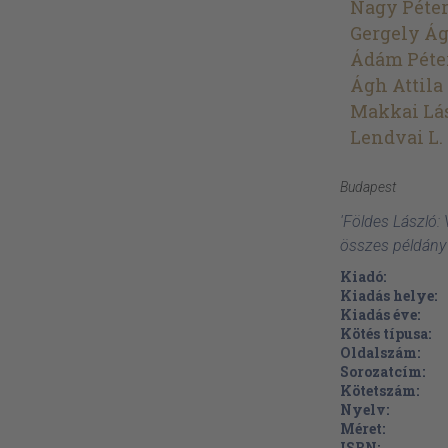
Nagy Péte
Gergely Á
Ádám Péte
Ágh Attila
Makkai Lá
Lendvai L.
Budapest
'Földes László: 
összes példány
Kiadó:
Kiadás helye:
Kiadás éve:
Kötés típusa:
Oldalszám:
Sorozatcím:
Kötetszám:
Nyelv:
Méret:
ISBN: