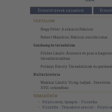
Értesítőt kérek a kiadóról
Értesít
TARTALOM
Nagy Péter: A sokarcú Rákóczi
Robert Mandrou: Rákóczi emlékiratai
Gazdaság és társadalom
Földes László: Árucsere és piac a hagyo
társadalmakban
Polányi Károly: Társadalmak és gazdas
Kultúrhistória
Makkai László: Virág, tudjad... Szerelem
XVII. században
Ádám Péter: "Udvari szerelem" és osztál
TÉMAKÖRÖK
Folyóiratok, újságok
>
Filozófia
Krónika
Filozófia
>
Témaköre szerint
>
Folyóir
Kálmán Mária: Hypatia halála