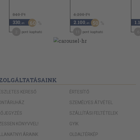
840 Ft
4.200 Ft
330
2.100
1.
60
50
,-Ft
,-Ft
2
11
6
pont kapható
pont kapható
ZOLGÁLTATÁSAINK
ÉSZLETES KERESŐ
ÉRTESÍTŐ
ONTÁRUHÁZ
SZEMÉLYES ÁTVÉTEL
LŐJEGYZÉS
SZÁLLÍTÁSI FELTÉTELEK
IZESSEN KÖNYVVEL!
GYIK
ILLANATNYI ÁRAINK
OLDALTÉRKÉP