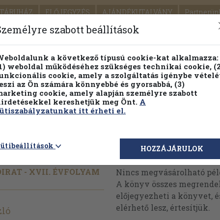
TÁRUHÁZ
ELŐJEGYZÉS
AJÁNDÉKUTALVÁNY
Partnerün
SZÁLLÍTÁS
SEGÍTSÉG
Személyre szabott beállítások
Részletes kereső
Témaköri fa
eboldalunk a következő típusú cookie-kat alkalmazza:
1) weboldal működéséhez szükséges technikai cookie, (2
Vál
unkcionális cookie, amely a szolgáltatás igénybe vételé
eszi az Ön számára könnyebbé és gyorsabbá, (3)
arketing cookie, amely alapján személyre szabott
PILLANATNYI ÁRAINK
FENNTARTHATÓ OLVASMÁN
irdetésekkel kereshetjük meg Önt.
A
ütiszabályzatunkat itt érheti el.
 június
ütibeállítások
Megvásárolható 
HOZZÁJÁRULOK
IRAT - XVII. ÉVFOLYAM
Nincs megvásárolható pé
A könyv összes megrendelh
előjegyezheti a könyvet, 
elérhető lesz, értesítjük.
zló