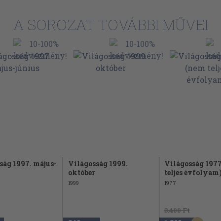
A SOROZAT TOVÁBBI MŰVEI
s
376
inak
ács György
385
yak a
387
ság 1997. május-
Világosság 1999.
Világosság 1977
pikus
392
október
teljes évfolyam
1999
1977
vallásról.
3.400 Ft
397