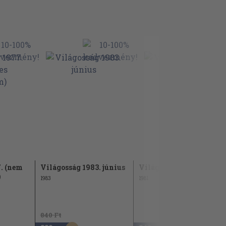
. (nem
Világosság 1983. június
Világosság 1981. június
)
1983
1981
840 Ft