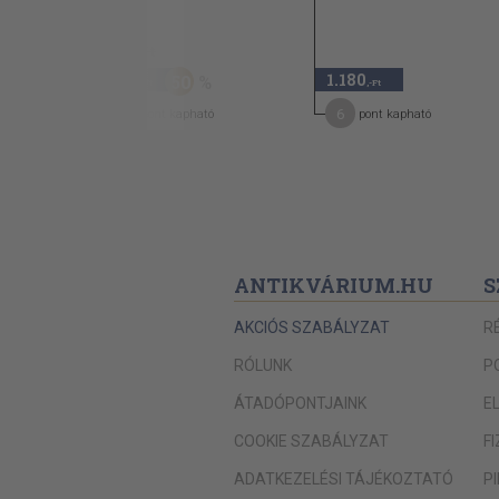
840 Ft
420
1.180
50
,-Ft
,-Ft
3
6
pont kapható
pont kapható
ANTIKVÁRIUM.HU
S
AKCIÓS SZABÁLYZAT
R
RÓLUNK
P
ÁTADÓPONTJAINK
E
COOKIE SZABÁLYZAT
F
ADATKEZELÉSI TÁJÉKOZTATÓ
P