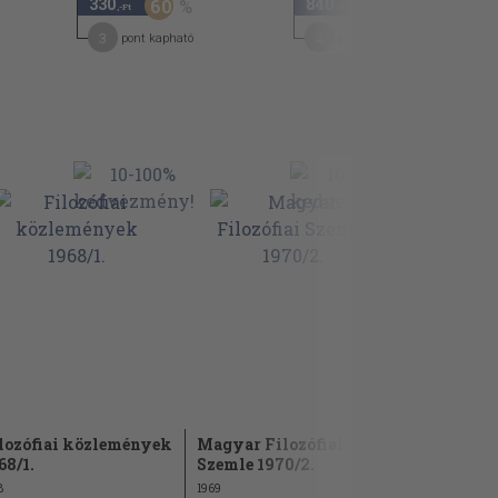
330
840
60
,-Ft
,-Ft
3
4
pont kapható
pont kapható
lozófiai közlemények
Magyar Filozófiai
Világosság
68/1.
Szemle 1970/2.
december
8
1969
1995