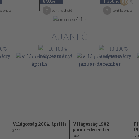
840
1.360
60
,-Ft
,-Ft
7
7
kapható
pont kapható
pont kapható
án. Az Egyházak
401
 közgyűlésig
AJÁNLÓ
375
Világosság 2004. április
Világosság 1982.
Fi
január-december
19
2004
1982
196