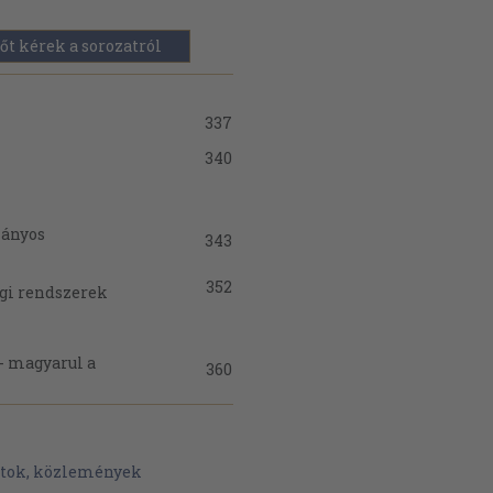
őt kérek a sorozatról
337
340
mányos
343
352
ági rendszerek
 - magyarul a
360
368
ytudat
atok, közlemények
373