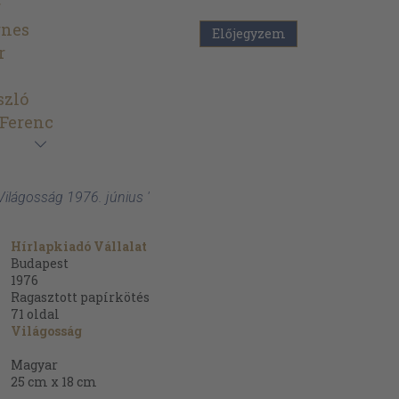
r
gnes
Előjegyzem
r
szló
 Ferenc
Világosság 1976. június '
Hírlapkiadó Vállalat
Budapest
1976
Ragasztott papírkötés
71
oldal
Világosság
Magyar
25 cm x 18 cm