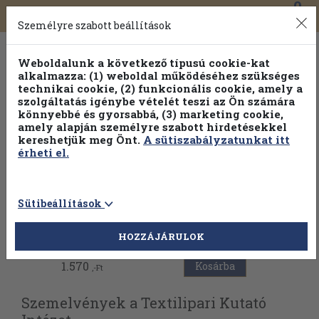
0
Toggle
Főmenü
Könyveink
navigation
Személyre szabott beállítások
Weboldalunk a következő típusú cookie-kat
alkalmazza: (1) weboldal működéséhez szükséges
technikai cookie, (2) funkcionális cookie, amely a
szolgáltatás igénybe vételét teszi az Ön számára
könnyebbé és gyorsabbá, (3) marketing cookie,
amely alapján személyre szabott hirdetésekkel
kereshetjük meg Önt.
A sütiszabályzatunkat itt
érheti el.
Sütibeállítások
Vissza az előző oldalra
HOZZÁJÁRULOK
1.570
Kosárba
,-Ft
Szemelvények a Textilipari Kutató