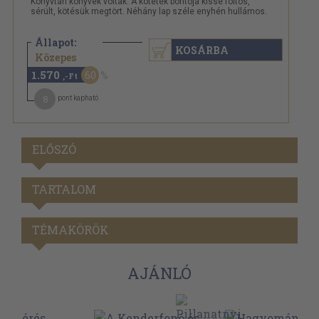
Könyvtári könyvek voltak. A kötetek borítója kissé foltos,
sérült, kötésük megtört. Néhány lap széle enyhén hullámos.
Állapot:
KOSÁRBA
3.940 Ft
Közepes
1.570
60
,-Ft
8
pont kapható
ELŐSZÓ
TARTALOM
TÉMAKÖRÖK
AJÁNLÓ