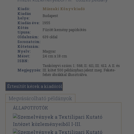
Kiadó:
Műszaki Könyvkiadó
Kiadás
Budapest
helye:
Kiadás éve:
1955
Kötés
Fűzött kemény papírkötés
típusa:
Oldalszám:
639
oldal
Sorozatcím:
Kötetszám:
Nyelv:
Magyar
Méret:
24 cm x 18 cm
ISBN:
Tankönyvi szám: I.: 568; II.: 611; III.: 612. A II. és
Megjegyzés:
III. kötet 500 példányban jelent meg. Fekete-
fehér ábrákkal illusztrálva.
Értesítőt kérek a kiadóról
Megvásárolható példányok
ÁLLAPOTFOTÓK