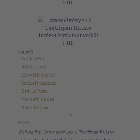
SZERZŐ
Földes Pál
Rőder Iván
Horváth József
Székely András
Králik Iván
Németh Endre
Beck Tamás
Budapest
'Földes Pál: Szemelvények a Textilipari Kutató
Intézet közleményeiből I-III. ' összes példány