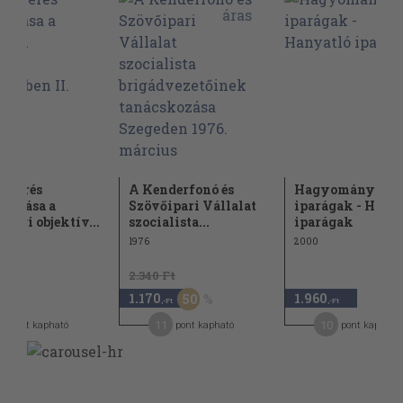
nmérés
A Kenderfonó és
Hagyományos
mazása a
Szövőipari Vállalat
iparágak - Hany
ipari objektív...
szocialista...
iparágak
1976
2000
2.340 Ft
1.170
1.960
50
-Ft
,-Ft
,-Ft
6
11
10
pont kapható
pont kapható
pont kapható