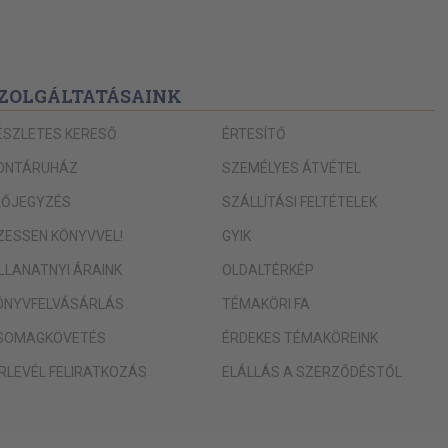
atok elméleti vizsgálata 43
3
yújtóműből kifutó szalagban,
ZOLGÁLTATÁSAINK
ásának káros következménye
ÉSZLETES KERESŐ
ÉRTESÍTŐ
lan szalagból gyártott
ONTÁRUHÁZ
SZEMÉLYES ÁTVÉTEL
LŐJEGYZÉS
SZÁLLÍTÁSI FELTÉTELEK
szerek összehasonlító
IZESSEN KÖNYVVEL!
GYIK
élete 109
ILLANATNYI ÁRAINK
OLDALTÉRKÉP
nal egyenletességének és
ÖNYVFELVÁSÁRLÁS
TÉMAKÖRI FA
izsgálata gyapjúipari
SOMAGKÖVETÉS
ÉRDEKES TÉMAKÖREINK
almazott előfonaltömörítőgép
ÍRLEVÉL FELIRATKOZÁS
ELÁLLÁS A SZERZŐDÉSTŐL
hnológiája 145
ete és mechanikai