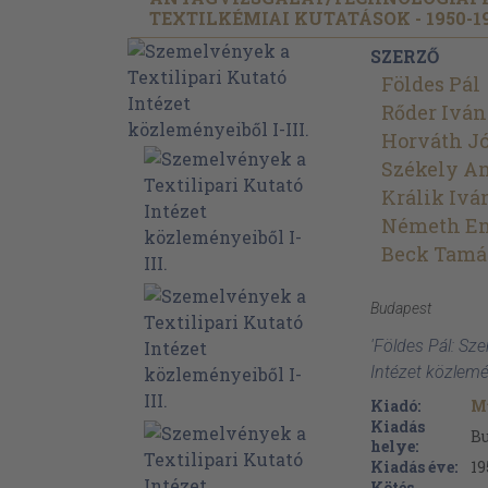
TEXTILKÉMIAI KUTATÁSOK - 1950-1
SZERZŐ
Földes Pál
Rőder Iván
Horváth Jó
Székely A
Králik Ivá
Németh E
Beck Tamá
Budapest
'Földes Pál: Sze
Intézet közlemén
Kiadó:
M
Kiadás
B
helye:
Kiadás éve:
19
Kötés