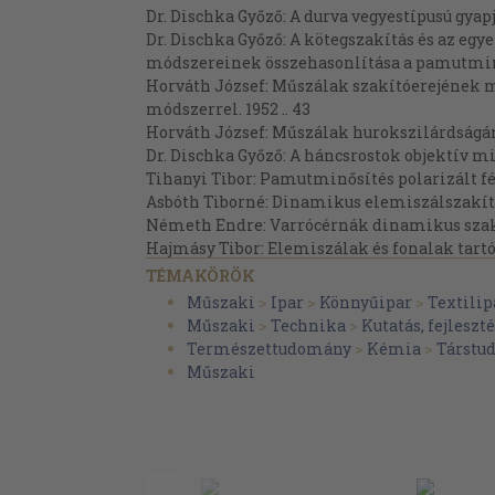
Dr. Dischka Győző: A durva vegyestípusú gya
Dr. Dischka Győző: A kötegszakítás és az egy
módszereinek összehasonlítása a pamutminő
Horváth József: Műszálak szakítóerejének 
módszerrel. 1952 .. 43
Horváth József: Műszálak hurokszilárdságán
Dr. Dischka Győző: A háncsrostok objektív mi
Tihanyi Tibor: Pamutminősítés polarizált fé
Asbóth Tiborné: Dinamikus elemiszálszakító
Németh Endre: Varrócérnák dinamikus szakít
Hajmásy Tibor: Elemiszálak és fonalak tartó
99
TÉMAKÖRÖK
Hajmásy Tibor: Pamut-, gyapjú-, műselyem-
Műszaki
>
Ipar
>
Könnyűipar
>
Textilip
statikus és ismételt igénybevétellel végzett fá
Műszaki
>
Technika
>
Kutatás, fejleszt
107
Természettudomány
>
Kémia
>
Társtu
Hajmásy Tibor: Elemiszálak ismételt hajlít
Műszaki
1952 119
Hajmásy Tibor: Gyapjúfonalak alaki és sodra
összefüggés vizsgálata. 1954 131
Hajmásy Tibor: Gyapjúfonalak alaki és szak
összefüggés vizsgálata. 1954 143