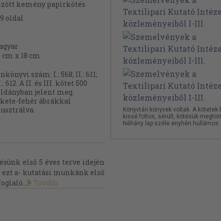
zött kemény papírkötés
9
oldal
agyar
 cm x 18 cm
nkönyvi szám: I.: 568; II.: 611;
I.: 612. A II. és III. kötet 500
ldányban jelent meg.
kete-fehér ábrákkal
lusztrálva.
Könyvtári könyvek voltak. A kötetek 
kissé foltos, sérült, kötésük megtört
Néhány lap széle enyhén hullámos.
tésünk első 5 éves terve idején
r ezt a- kutatási munkánk első
glaló...
Tovább