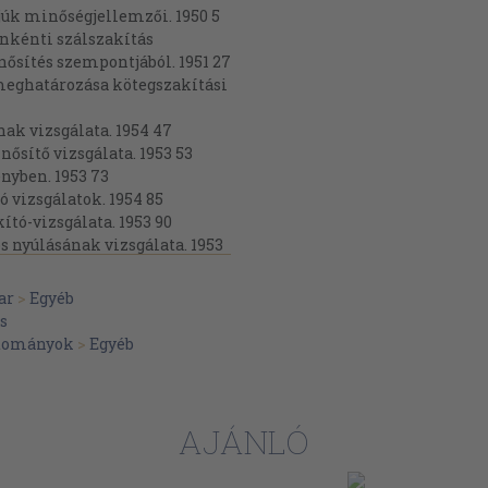
pjúk minőségjellemzői. 1950 5
enkénti szálszakítás
sítés szempontjából. 1951 27
meghatározása kötegszakítási
ak vizsgálata. 1954 47
nősítő vizsgálata. 1953 53
nyben. 1953 73
 vizsgálatok. 1954 85
ó-vizsgálata. 1953 90
s nyúlásának vizsgálata. 1953
, valamint nylonfonalak
ar
>
Egyéb
rasztási vizsgálata. 1952 ...
és
dományok
>
Egyéb
ásának vizsgálati módszerei.
tegyenlőtlensége közötti
AJÁNLÓ
ítóerőegyenlőtlensége közötti