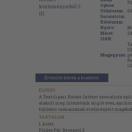
Fű
típusa:
Oldalszám:
63
Sorozatcím:
Kötetszám:
Nyelv:
M
Méret:
24
ISBN:
Ta
II
Megjegyzés:
pé
Fe
il
Értesítőt kérek a kiadóról
ELŐSZÓ
A Textilipari Kutató Intézet szocialista épí
alakult meg. Intézetünk alig öt éves, amiko
fejlődési szakaszának eredményeit magábafo
TARTALOM
I. kötet:
Földes Pál: Bevezető 3