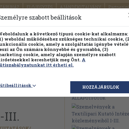
TÁRUHÁZ
ELŐJEGYZÉS
AJÁNDÉKUTALVÁNY
Partnerün
SZÁLLÍTÁS
SEGÍTSÉG
Személyre szabott beállítások
1.
Részletes kereső
Témaköri fa
eboldalunk a következő típusú cookie-kat alkalmazza:
1) weboldal működéséhez szükséges technikai cookie, (2
KIADV
unkcionális cookie, amely a szolgáltatás igénybe vételé
LEGNA
eszi az Ön számára könnyebbé és gyorsabbá, (3)
arketing cookie, amely alapján személyre szabott
PILLANATNYI ÁRAINK
FENNTARTHATÓ OLVASMÁN
irdetésekkel kereshetjük meg Önt.
A
ütiszabályzatunkat itt érheti el.
extilipari
ütibeállítások
Megvásárolható 
HOZZÁJÁRULOK
ÁLLAPOTFOTÓK
III.
KUTATÁSOK/