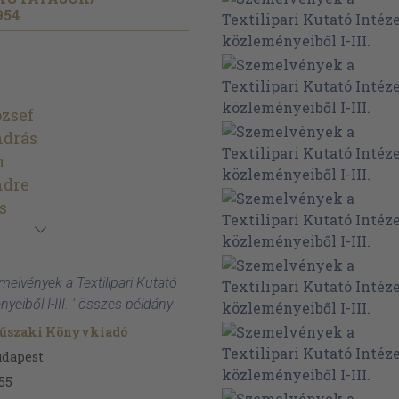
954
zsef
ndrás
n
ndre
s
melvények a Textilipari Kutató
yeiből I-III. ' összes példány
űszaki Könyvkiadó
udapest
55