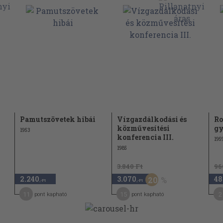
emzőit befolyásoló tényezők
ellenállásának
53 182
e) impregnált szövetek
3
vapjúszövet
Pamutszövetek hibái
Vízgazdálkodási és
Ro
közművesítési
gy
nak vizsgálata. 1952 209
1953
konferencia III.
195
1985
ok minőségvizsgálata és
tóság szempontjából 5
3.840 Ft
96
ehasonlító vizsgálata,
2.240
3.070
48
20
,-Ft
,-Ft
megállapítására 11
11
15
2
pont kapható
pont kapható
ő hatása 31
etének egyenletességi