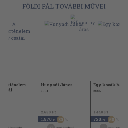
FÖLDI PÁL TOVÁBBI MŰVEI
ágtörténelem
Hunyadi János
Egy kozák hős
csatái
2004
2008
2.680 Ft
1.440 Ft
1.870
720
30
50
,-Ft
,-Ft
17
11
pont kapható
pont kapható
pont kapható