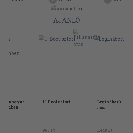
AJÁNLÓ
si a magyar
U-Boot sztori
Légiháború
nelemben
2004
960 Ft
1.440 Ft