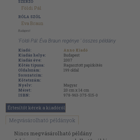
SZERZŐ
Földi Pál
RÓLA SZÓL
Eva Braun
Budapest
'Földi Pál: Éva Braun regénye ' összes példány
Kiadó:
Anno Kiadó
Kiadás helye:
Budapest
Kiadás éve:
2007
Kötés típusa:
Ragasztott papírkötés
Oldalszám:
199
oldal
Sorozatcím:
Kötetszám:
Nyelv:
Magyar
Méret:
20 cm x 14 cm
ISBN:
978-963-375-515-0
Értesítőt kérek a kiadóról
Megvásárolható példányok
Nincs megvásárolható példány