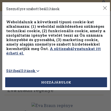
0
Toggle
Főmenü
Könyveink
navigation
Személyre szabott beállítások
Weboldalunk a következő típusú cookie-kat
alkalmazza: (1) weboldal működéséhez szükséges
technikai cookie, (2) funkcionális cookie, amely a
szolgáltatás igénybe vételét teszi az Ön számára
könnyebbé és gyorsabbá, (3) marketing cookie,
amely alapján személyre szabott hirdetésekkel
kereshetjük meg Önt.
A sütiszabályzatunkat itt
érheti el.
Sütibeállítások
Vissza az előző oldalra
Válasszon példányt
HOZZÁJÁRULOK
Éva Braun regénye