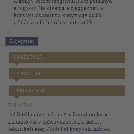
A könyv összes megrendelhető példánya
elfogyott. Ha kívánja, előjegyezheti a
könyvet, és amint a könyv egy újabb
példánya elérhető lesz, értesítjük.
Előjegyzem
FÜLSZÖVEG
TARTALOM
TÉMAKÖRÖK
Földi Pál
Földi Pál műveinek az Antikvarium.hu-n
kapható vagy előjegyezhető listáját itt
tekintheti meg:
Földi Pál könyvek, művek