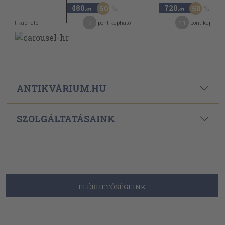
480
720
50
50
-Ft
,-Ft
,-Ft
7
11
pont kapható
pont kapható
pont kapható
ANTIKVÁRIUM.HU
SZOLGÁLTATÁSAINK
ELÉRHETŐSÉGEINK