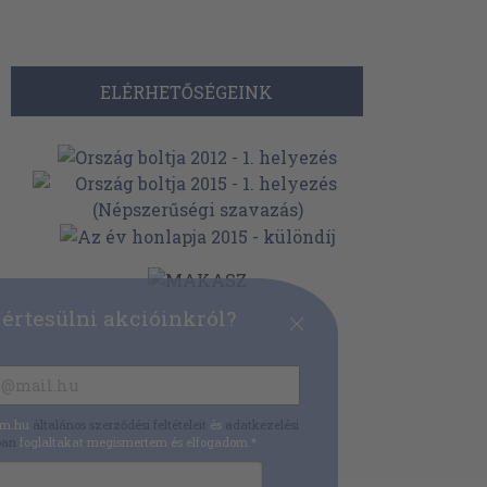
ELÉRHETŐSÉGEINK
 értesülni akcióinkról?
um.hu
általános szerződési feltételeit
és
adatkezelési
ban
foglaltakat megismertem és elfogadom.*