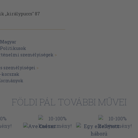
k „királypuccs" 87
Magyar
Politikusok
örténelmi személyiségek
>
és személyiségei
>
-korszak
Kormányok
FÖLDI PÁL TOVÁBBI MŰVEI