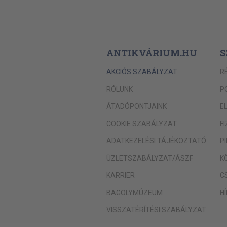
ANTIKVÁRIUM.HU
S
AKCIÓS SZABÁLYZAT
R
RÓLUNK
P
ÁTADÓPONTJAINK
E
COOKIE SZABÁLYZAT
F
ADATKEZELÉSI TÁJÉKOZTATÓ
P
ÜZLETSZABÁLYZAT/ÁSZF
K
KARRIER
C
BAGOLYMÚZEUM
H
VISSZATÉRÍTÉSI SZABÁLYZAT