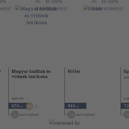
y
Magyar hadfiak és
Hitler
Eg
vitézek lexikona
20
960 Ft
1.
670
940
72
30
,-Ft
,-Ft
6
14
1
pont kapható
pont kapható