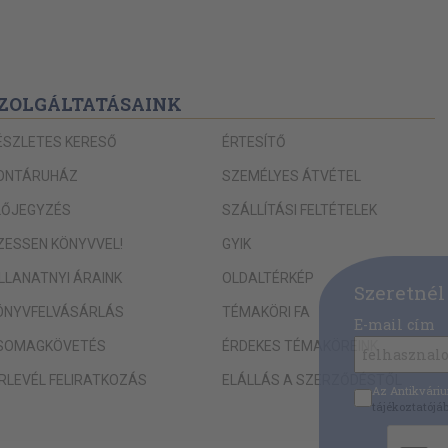
ZOLGÁLTATÁSAINK
ÉSZLETES KERESŐ
ÉRTESÍTŐ
ONTÁRUHÁZ
SZEMÉLYES ÁTVÉTEL
LŐJEGYZÉS
SZÁLLÍTÁSI FELTÉTELEK
IZESSEN KÖNYVVEL!
GYIK
ILLANATNYI ÁRAINK
OLDALTÉRKÉP
Szeretnél
ÖNYVFELVÁSÁRLÁS
TÉMAKÖRI FA
E-mail cím
SOMAGKÖVETÉS
ÉRDEKES TÉMAKÖREINK
ÍRLEVÉL FELIRATKOZÁS
ELÁLLÁS A SZERZŐDÉSTŐL
Az Antikvári
tájékoztatójá