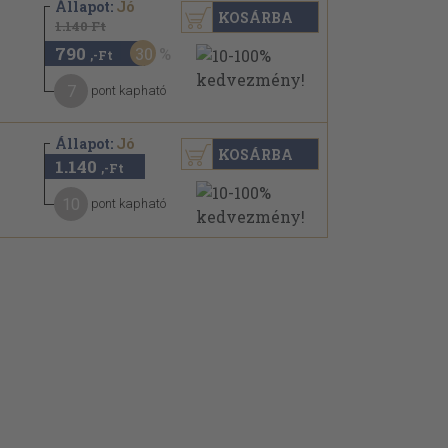
Állapot:
Jó
KOSÁRBA
1.140 Ft
790
30
,-Ft
7
pont kapható
Állapot:
Jó
KOSÁRBA
1.140
,-Ft
10
pont kapható