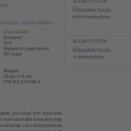
ÁLLAPOTFOTÓK
ula
Kitűnő állapotú példány.
bös Gyula ' összes példány
Anno Kiadó
Budapest
ÁLLAPOTFOTÓK
2011
Ragasztott papírkötés
197
oldal
Jó állapotú példány.
Magyar
20 cm x 14 cm
978-963-375-696-6
agyar politikai élet nemcsak
a legvitatottabb személyisége
fasisztának, s kormányzatának