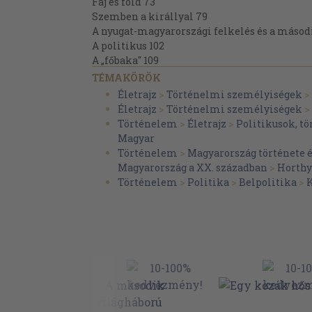
Faj és föld 73
Szemben a királlyal 79
A nyugat-magyarországi felkelés és a másodi
A politikus 102
A „főbaka" 109
A miniszterelnök 121
TÉMAKÖRÖK
Gömbös külpolitikája 151
Életrajz
>
Történelmi személyiségek
>
Ki volt hát Gömbös Gyula? 166
Életrajz
>
Történelmi személyiségek
>
Tört tükör 177
Történelem
>
Életrajz
>
Politikusok, t
Névmutató 187
Magyar
Felhasznált irodalom 197
Történelem
>
Magyarország története 
Magyarország a XX. században
>
Horthy
Történelem
>
Politika
>
Belpolitika
>