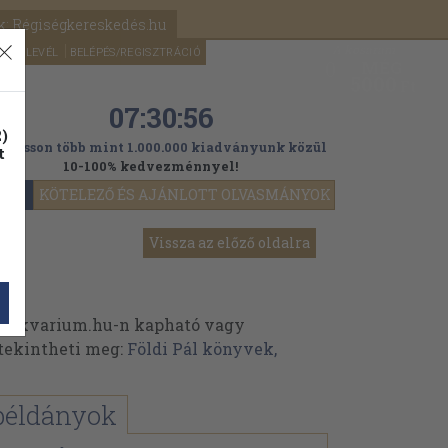
k: Régiségkereskedés.hu
A kosaram
HÍRLEVÉL
BELÉPÉS/REGISZTRÁCIÓ
MÉG
0
5000
Ft
07:30:56
)
ogasson több mint 1.000.000 kiadványunk közül
t
10-100% kedvezménnyel!
YOK
KÖTELEZŐ ÉS AJÁNLOTT OLVASMÁNYOK
Vissza az előző oldalra
ntikvarium.hu-n kapható vagy
t tekintheti meg:
Földi Pál könyvek,
példányok