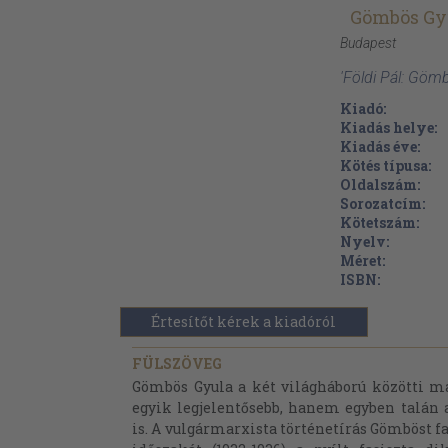
Gömbös Gy
Budapest
'Földi Pál: Göm
Kiadó:
Kiadás helye:
Kiadás éve:
Kötés típusa:
Oldalszám:
Sorozatcím:
Kötetszám:
Nyelv:
Méret:
ISBN:
Értesítőt kérek a kiadóról
FÜLSZÖVEG
Gömbös Gyula a két világháború közötti m
egyik legjelentősebb, hanem egyben talán 
is. A vulgármarxista történetírás Gömböst 