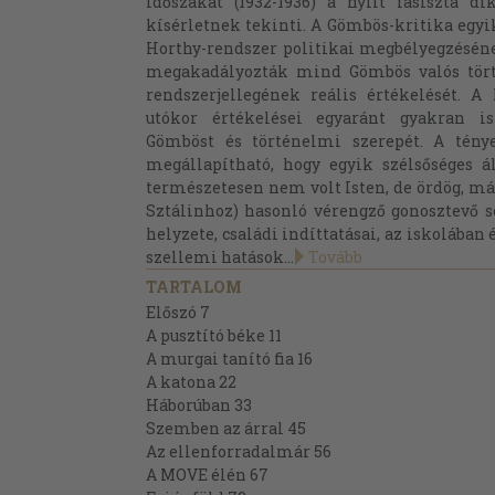
időszakát (1932-1936) a nyílt fasiszta d
kísérletnek tekinti. A Gömbös-kritika egyik
Horthy-rendszer politikai megbélyegzéséne
megakadályozták mind Gömbös valós tör
rendszerjellegének reális értékelését. A
utókor értékelései egyaránt gyakran is
Gömböst és történelmi szerepét. A ténye
megállapítható, hogy egyik szélsőséges á
természetesen nem volt Isten, de ördög, más
Sztálinhoz) hasonló vérengző gonosztevő s
helyzete, családi indíttatásai, az iskolában
szellemi hatások...
Tovább
TARTALOM
Előszó 7
A pusztító béke 11
A murgai tanító fia 16
A katona 22
Háborúban 33
Szemben az árral 45
Az ellenforradalmár 56
A MOVE élén 67