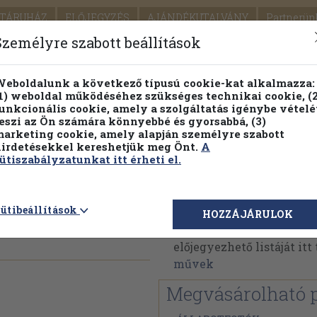
TÁRUHÁZ
ELŐJEGYZÉS
AJÁNDÉKUTALVÁNY
Partnerün
SZÁLLÍTÁS
SEGÍTSÉG
Személyre szabott beállítások
Részletes kereső
Témaköri fa
eboldalunk a következő típusú cookie-kat alkalmazza:
1) weboldal működéséhez szükséges technikai cookie, (2
Vál
unkcionális cookie, amely a szolgáltatás igénybe vételé
eszi az Ön számára könnyebbé és gyorsabbá, (3)
arketing cookie, amely alapján személyre szabott
PILLANATNYI ÁRAINK
FENNTARTHATÓ OLVASMÁN
irdetésekkel kereshetjük meg Önt.
A
ütiszabályzatunkat itt érheti el.
Földi Pál
ütibeállítások
HOZZÁJÁRULOK
Földi Pál műveinek az A
előjegyezhető listáját it
művek
Megvásárolható 