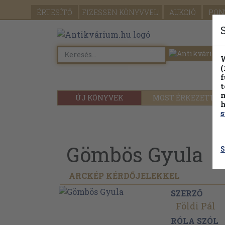
ÉRTESÍTŐ
FIZESSEN
KÖNYVVEL!
AUKCIÓ
PON
W
(
f
t
m
ÚJ KÖNYVEK
MOST ÉRKEZETT
h
s
Gömbös Gyula
S
ARCKÉP KÉRDŐJELEKKEL
SZERZŐ
Földi Pál
RÓLA SZÓL