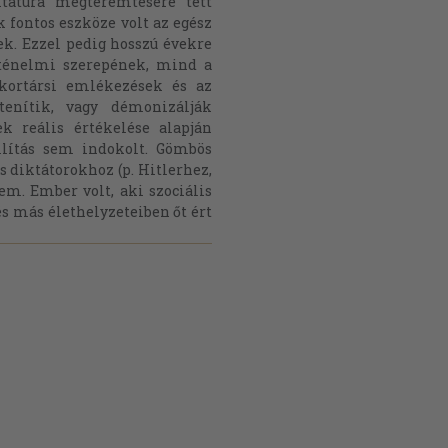
iktatúra megteremtésére tett
 fontos eszköze volt az egész
k. Ezzel pedig hosszú évekre
ténelmi szerepének, mind a
 kortársi emlékezések és az
tenítik, vagy démonizálják
k reális értékelése alapján
llítás sem indokolt. Gömbös
 diktátorokhoz (p. Hitlerhez,
em. Ember volt, aki szociális
 és más élethelyzeteiben őt ért