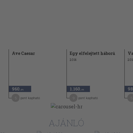
Ave Caesar
Egy elfelejtett háború
Va
2014
201
960
1.160
98
,-Ft
,-Ft
5
9
5
pont kapható
pont kapható
AJÁNLÓ