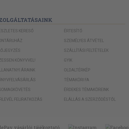
ZOLGÁLTATÁSAINK
ÉSZLETES KERESŐ
ÉRTESÍTŐ
ONTÁRUHÁZ
SZEMÉLYES ÁTVÉTEL
LŐJEGYZÉS
SZÁLLÍTÁSI FELTÉTELEK
IZESSEN KÖNYVVEL!
GYIK
ILLANATNYI ÁRAINK
OLDALTÉRKÉP
ÖNYVFELVÁSÁRLÁS
TÉMAKÖRI FA
SOMAGKÖVETÉS
ÉRDEKES TÉMAKÖREINK
ÍRLEVÉL FELIRATKOZÁS
ELÁLLÁS A SZERZŐDÉSTŐL