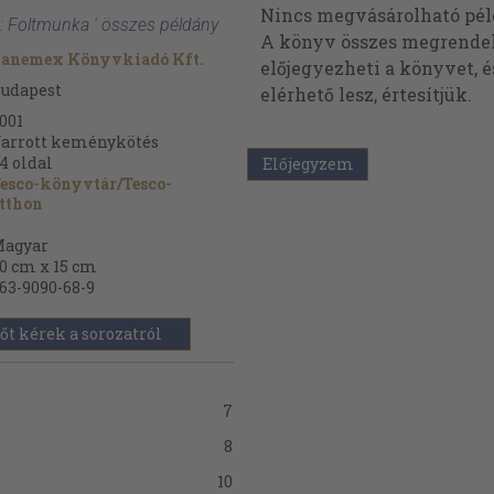
Nincs megvásárolható pé
a: Foltmunka ' összes példány
A könyv összes megrendelh
anemex Könyvkiadó Kft.
előjegyezheti a könyvet, 
udapest
elérhető lesz, értesítjük.
001
arrott keménykötés
4
oldal
Előjegyzem
esco-könyvtár/Tesco-
tthon
agyar
0 cm x 15 cm
63-9090-68-9
őt kérek a sorozatról
7
8
10