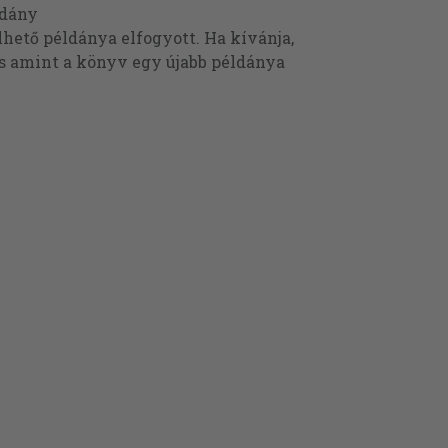
ldány
ető példánya elfogyott. Ha kívánja,
és amint a könyv egy újabb példánya