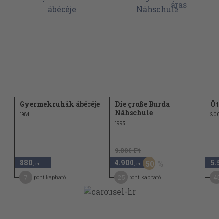
Gyermekruhák ábécéje
Die große Burda
Öt
Nähschule
1984
20
1995
9.800 Ft
880
4.900
5.
50
,-Ft
,-Ft
7
25
4
pont kapható
pont kapható