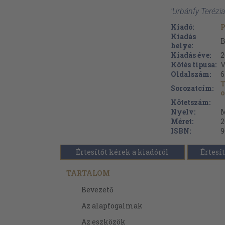
'Urbánfy Terézi
Kiadó:
P
Kiadás
B
helye:
Kiadás éve:
2
Kötés típusa:
V
Oldalszám:
6
T
Sorozatcím:
o
Kötetszám:
Nyelv:
M
Méret:
2
ISBN:
9
Értesítőt kérek a kiadóról
Értesít
TARTALOM
Bevezető
Az alapfogalmak
Az eszközök