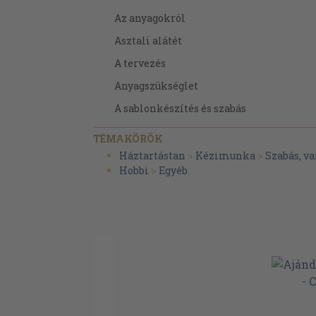
Az anyagokról
Asztali alátét
A tervezés
Anyagszükséglet
A sablonkészítés és szabás
Az összevarrás
TÉMAKÖRÖK
A vasalás
Háztartástan
>
Kézimunka
>
Szabás, va
Hobbi
>
Egyéb
A hátlap
A bélelés
A tűzés
Párnák készítése
Mozaikmintás falikép
Blokkos elrendezésű babatakaró
Hogyan bánjunk az elkészült munkákka