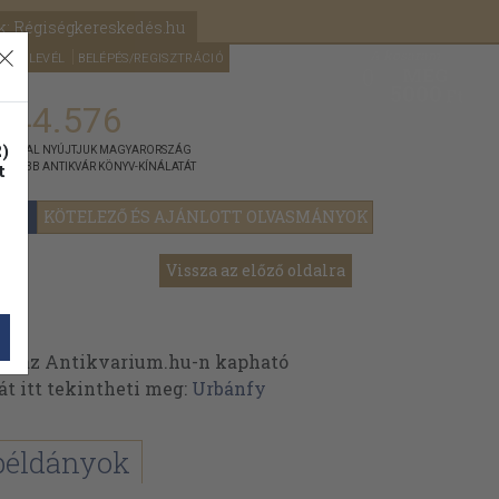
k: Régiségkereskedés.hu
A kosaram
HÍRLEVÉL
BELÉPÉS/REGISZTRÁCIÓ
MÉG
0
5000
Ft
144.576
)
ÁNNYAL NYÚJTJUK MAGYARORSZÁG
t
GYOBB ANTIKVÁR KÖNYV-KÍNÁLATÁT
YOK
KÖTELEZŐ ÉS AJÁNLOTT OLVASMÁNYOK
Vissza az előző oldalra
ek az Antikvarium.hu-n kapható
át itt tekintheti meg:
Urbánfy
példányok