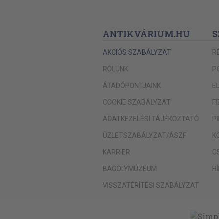
ANTIKVÁRIUM.HU
S
AKCIÓS SZABÁLYZAT
R
RÓLUNK
P
ÁTADÓPONTJAINK
E
COOKIE SZABÁLYZAT
F
ADATKEZELÉSI TÁJÉKOZTATÓ
P
ÜZLETSZABÁLYZAT/ÁSZF
K
KARRIER
C
BAGOLYMÚZEUM
H
VISSZATÉRÍTÉSI SZABÁLYZAT