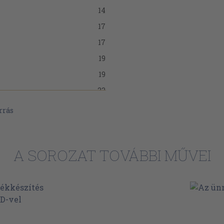
14
17
17
19
19
23
25
rrás
27
28
A SOROZAT TOVÁBBI MŰVEI
29
37
42
53
62
l?