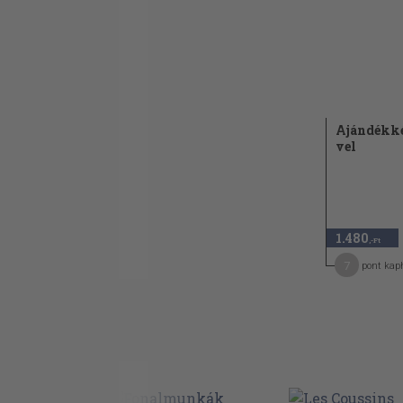
Ajándékké
vel
1.480
,-Ft
7
pont kap