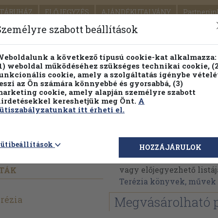
TÁRUHÁZ
ELŐJEGYZÉS
AJÁNDÉKUTALVÁNY
Partnerün
SZÁLLÍTÁS
SEGÍTSÉG
Személyre szabott beállítások
1.
Részletes kereső
Témaköri fa
eboldalunk a következő típusú cookie-kat alkalmazza:
1) weboldal működéséhez szükséges technikai cookie, (2
KIADV
unkcionális cookie, amely a szolgáltatás igénybe vételé
LEGNA
eszi az Ön számára könnyebbé és gyorsabbá, (3)
arketing cookie, amely alapján személyre szabott
PILLANATNYI ÁRAINK
FENNTARTHATÓ OLVASMÁN
irdetésekkel kereshetjük meg Önt.
A
ütiszabályzatunkat itt érheti el.
Urbánfy Terézia
ütibeállítások
HOZZÁJÁRULOK
Urbánfy Terézia művein
vagy előjegyezhető listáj
NTÁK
Terézia könyvek, művek
rézia
Megvásárolható 