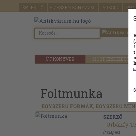
ÉRTESÍTŐ
FIZESSEN
KÖNYVVEL!
AUKCIÓ
PON
W
(
f
t
m
ÚJ KÖNYVEK
MOST ÉRKEZETT
h
s
Foltmunka
S
EGYSZERŰ FORMÁK, EGYSZERŰ MI
SZERZŐ
Urbánfy Te
Budapest