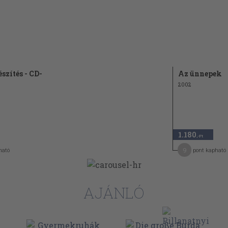
szítés - CD-
Az ünnepek
2002
1.180
,-Ft
9
ható
pont kapható
AJÁNLÓ