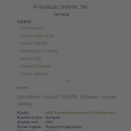
SZERZŐ
Kiss Károly
Kovács Gabriella
Andor László
Trautmann László
Gervai Pál
Forgács Tamás
Gallai Sándor
Budapest
'Kiss Károly: Fordulat 1995/96. Tél-tavasz ' összes
példány
Kiadó:
BKE Társadalomelméleti Kollégiuma
Kiadás helye:
Budapest
Kiadás éve:
1996
Kötés típusa:
Ragasztott papírkötés