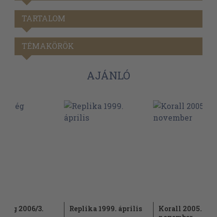
TARTALOM
TÉMAKÖRÖK
AJÁNLÓ
dvég 2006/3.
Replika 1999. április
Korall 2005.