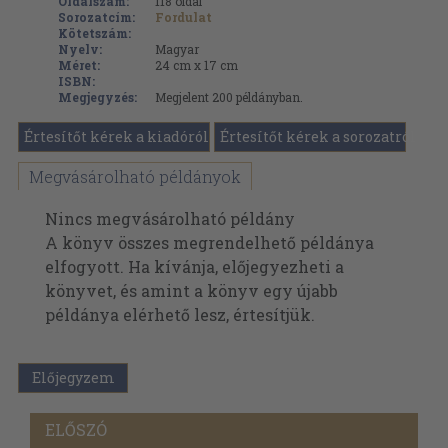
Oldalszám:
118
oldal
Sorozatcím:
Fordulat
Kötetszám:
Nyelv:
Magyar
Méret:
24 cm x 17 cm
ISBN:
Megjegyzés:
Megjelent 200 példányban.
Értesítőt kérek a kiadóról
Értesítőt kérek a sorozatról
Megvásárolható példányok
Nincs megvásárolható példány
A könyv összes megrendelhető példánya
elfogyott. Ha kívánja, előjegyezheti a
könyvet, és amint a könyv egy újabb
példánya elérhető lesz, értesítjük.
Előjegyzem
ELŐSZÓ