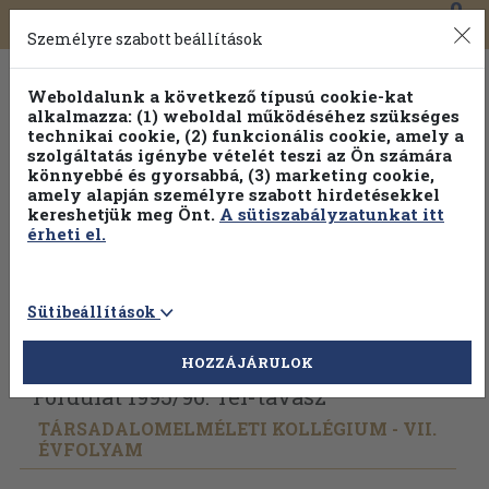
0
Toggle
Főmenü
Könyveink
navigation
Személyre szabott beállítások
Weboldalunk a következő típusú cookie-kat
alkalmazza: (1) weboldal működéséhez szükséges
technikai cookie, (2) funkcionális cookie, amely a
szolgáltatás igénybe vételét teszi az Ön számára
könnyebbé és gyorsabbá, (3) marketing cookie,
amely alapján személyre szabott hirdetésekkel
kereshetjük meg Önt.
A sütiszabályzatunkat itt
érheti el.
Sütibeállítások
Vissza az előző oldalra
Válasszon példányt
HOZZÁJÁRULOK
Fordulat 1995/
96. Tél-tavasz
TÁRSADALOMELMÉLETI KOLLÉGIUM - VII.
ÉVFOLYAM