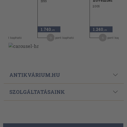
november
1999
2005
1.740
1.240
,-Ft
,-Ft
9
6
pont kapható
pont kapható
pont kapható
ANTIKVÁRIUM.HU
SZOLGÁLTATÁSAINK