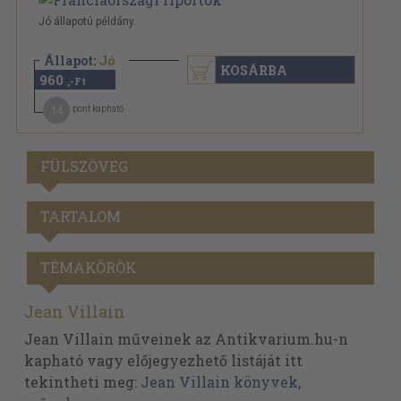
Jó állapotú példány.
Állapot:
Jó
KOSÁRBA
960
,-Ft
14
pont kapható
FÜLSZÖVEG
TARTALOM
TÉMAKÖRÖK
Jean Villain
Jean Villain műveinek az Antikvarium.hu-n
kapható vagy előjegyezhető listáját itt
tekintheti meg:
Jean Villain könyvek,