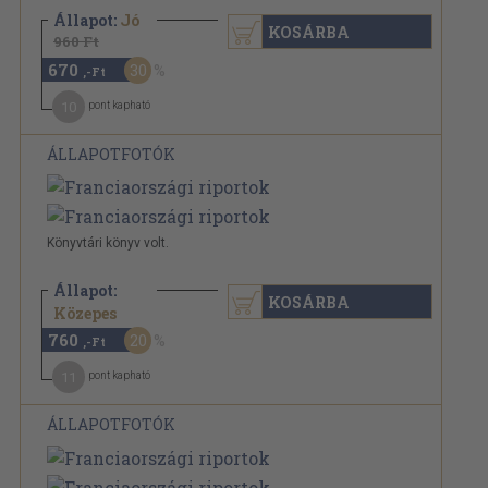
Állapot:
Jó
KOSÁRBA
960 Ft
670
30
,-Ft
10
pont kapható
ÁLLAPOTFOTÓK
Könyvtári könyv volt.
Állapot:
KOSÁRBA
960 Ft
Közepes
760
20
,-Ft
11
pont kapható
ÁLLAPOTFOTÓK