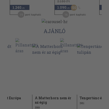
2.180 Ft
1.13
1.240
1.090
560
50
,-Ft
,-Ft
19
16
pont kapható
pont kapható
AJÁNLÓ
lyedt Európa
A Matterhorn nem ér
Tengertánc és tu
az égig
1981
1989