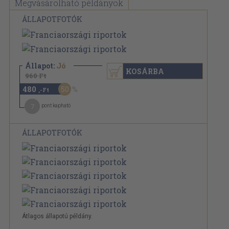
Megvásárolható példányok
ÁLLAPOTFOTÓK
Állapot:
Jó
KOSÁRBA
960 Ft
480
50
,-Ft
7
pont kapható
ÁLLAPOTFOTÓK
Átlagos állapotú példány.