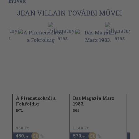
művek
JEAN VILLAIN TOVÁBBI MŰVEI
A Pireneusoktól a
Das Magazin März
Ven
Fokföldig
1983.
1975
1972
1983
960 Ft
1.140 Ft
4.48
480
570
2.2
50
50
,-Ft
,-Ft