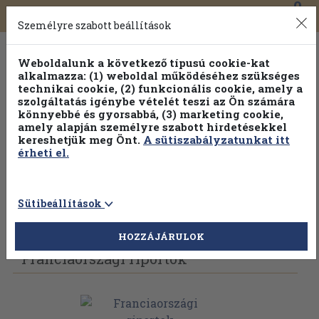
0
Toggle
Főmenü
Könyveink
navigation
Személyre szabott beállítások
Weboldalunk a következő típusú cookie-kat
alkalmazza: (1) weboldal működéséhez szükséges
technikai cookie, (2) funkcionális cookie, amely a
szolgáltatás igénybe vételét teszi az Ön számára
könnyebbé és gyorsabbá, (3) marketing cookie,
amely alapján személyre szabott hirdetésekkel
kereshetjük meg Önt.
A sütiszabályzatunkat itt
érheti el.
Sütibeállítások
Vissza az előző oldalra
Válasszon példányt
HOZZÁJÁRULOK
Franciaországi riportok