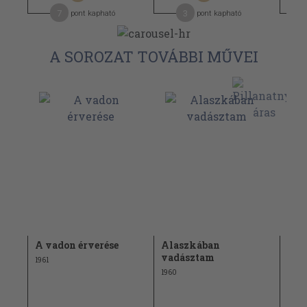
7
3
pont kapható
pont kapható
A SOROZAT TOVÁBBI MŰVEI
ban
A vadon érverése
Alaszkában
Braz
vadásztam
bar
1961
1960
1972