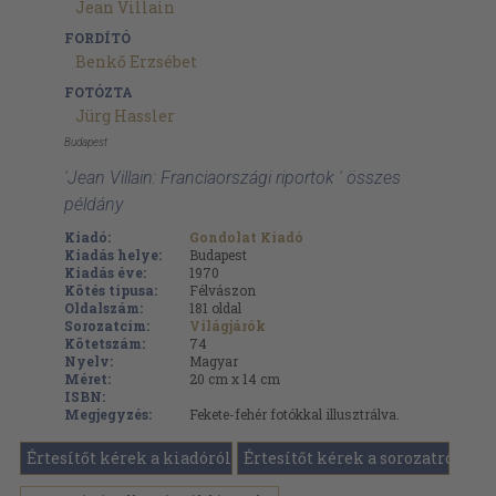
Jean Villain
FORDÍTÓ
Benkő Erzsébet
FOTÓZTA
Jürg Hassler
Budapest
'Jean Villain: Franciaországi riportok ' összes
példány
Kiadó:
Gondolat Kiadó
Kiadás helye:
Budapest
Kiadás éve:
1970
Kötés típusa:
Félvászon
Oldalszám:
181
oldal
Sorozatcím:
Világjárók
Kötetszám:
74
Nyelv:
Magyar
Méret:
20 cm x 14 cm
ISBN:
Megjegyzés:
Fekete-fehér fotókkal illusztrálva.
Értesítőt kérek a kiadóról
Értesítőt kérek a sorozatról