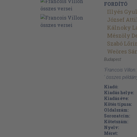
FORDÍTÓ
Illyés Gyu
József Atti
Kálnoky L
Mészöly D
Szabó Lőri
Weöres Sá
Budapest
'Francois Villon
' összes példán
Kiadó:
Kiadás helye:
Kiadás éve:
Kötés típusa:
Oldalszám:
Sorozatcím:
Kötetszám:
Nyelv:
Méret: