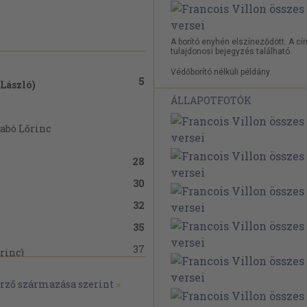
A borító enyhén elszíneződött. A c
tulajdonosi bejegyzés található.
Védőborító nélküli példány.
5
László)
ÁLLAPOTFOTÓK
abó Lőrinc
28
30
32
35
37
rinc)
39
inc)
erző származása szerint
>
41
Szabó Lőrinc)