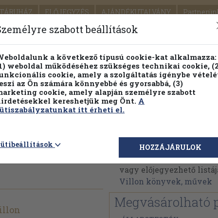
TÁRUHÁZ
ELŐJEGYZÉS
AJÁNDÉKUTALVÁNY
Partnerün
SZÁLLÍTÁS
SEGÍTSÉG
Személyre szabott beállítások
1.
Részletes kereső
Témaköri fa
eboldalunk a következő típusú cookie-kat alkalmazza:
1) weboldal működéséhez szükséges technikai cookie, (2
KIADV
unkcionális cookie, amely a szolgáltatás igénybe vételé
LEGNA
eszi az Ön számára könnyebbé és gyorsabbá, (3)
arketing cookie, amely alapján személyre szabott
PILLANATNYI ÁRAINK
FENNTARTHATÓ OLVASMÁN
irdetésekkel kereshetjük meg Önt.
A
ütiszabályzatunkat itt érheti el.
összes
Francois Villon
ütibeállítások
HOZZÁJÁRULOK
Francois Villon műveine
vagy előjegyezhető listáj
Villon könyvek, művek
Megvásárolható 
illon