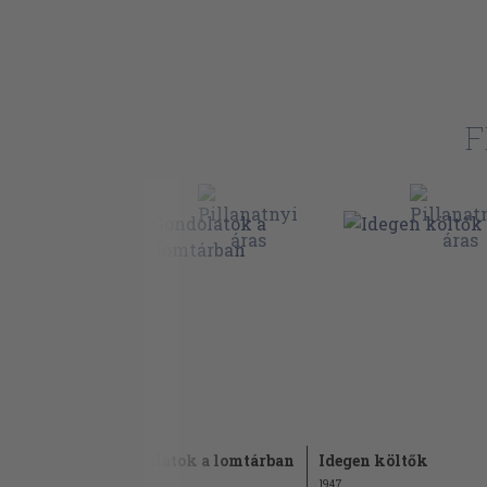
A szép fegyverkovácsné panasza öregség
Lőrinc)
A szép fegyverkovácsné balladája a szé
(Szabó Lőrinc)
F
Az asszonyi állhatatlanságról
Kettős ballada a bolond szerelemről (Mé
Megcsalt szerető panasza
Hagyományozások
Ballada, melyet édesanyja kérésére készí
hogy imádkozhassék Miasszonyunkhoz (
Villon éneke szeretőjéhez (Mészöly Dez
Rondo az elsiratott szerelemről (Szabó 
Ballada és könyörgés Cotard mesterért (
Nászének egy új házas nemes úrnak (Mé
Gondolatok a lomtárban
Idegen költők
Az irigy nyelvek balladája (Mészöly Dezs
2008
1947