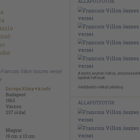
ÁLLAPOTFOTÓK
la
la
ászló
ezső
nc
ndor
: Francois Villon összes versei
A borító enyhén foltos, elszíneződöt
lapélek foltosak.
y
Védőborító nélküli példány.
Európa Könyvkiadó
Budapest
1963
ÁLLAPOTFOTÓK
Vászon
237
oldal
Magyar
19 cm x 13 cm