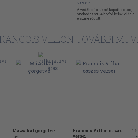
ében (Szabó
45
A védőborító kissé kopott, foltos,
szakadozott. A borító belső oldala
elszíneződött.
plányokhoz
48
RANCOIS VILLON TOVÁBBI MŰV
50
53
szöly Dezső)
55
60
tett a költő,
64
Illyés Gyula)
68
ső)
71
Lőrinc)
83
Szabó Lőrinc)
90
szöly Dezső)
Mázsákat görgetve
Francois Villon összes
Te
93
ő)
versei
1985
198