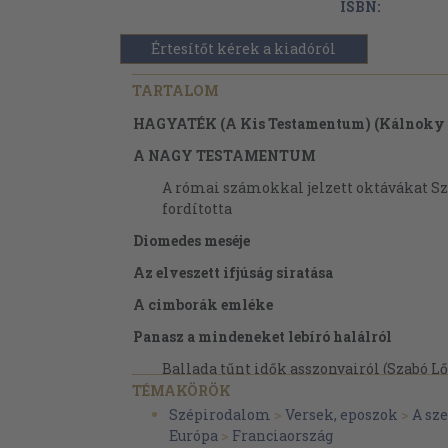
ISBN:
Értesítőt kérek a kiadóról
TARTALOM
HAGYATÉK (A Kis Testamentum) (Kálnoky 
A NAGY TESTAMENTUM
A római számokkal jelzett oktávákat Sz
fordította
Diomedes meséje
Az elveszett ifjúság siratása
A cimborák emléke
Panasz a mindeneket lebíró halálról
Ballada tűnt idők asszonyairól (Szabó Lő
TÉMAKÖRÖK
Ballada tűnt idők lovagjairól (Szabó Lőr
Szépirodalom
>
Versek, eposzok
>
A sz
Ballata az paapaasrul meg czaazaarrul (
Európa
>
Franciaország