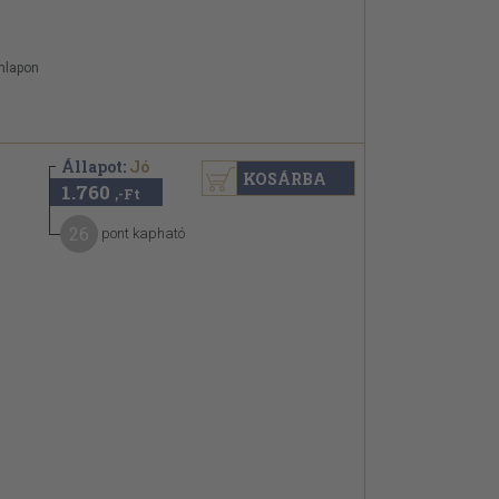
ímlapon
Állapot:
Jó
KOSÁRBA
1.760
,-Ft
26
pont kapható