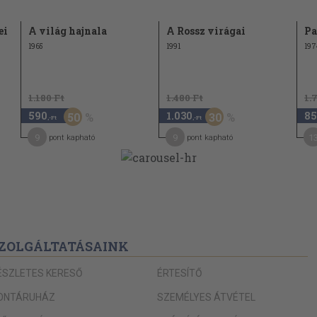
132
ei
A világ hajnala
A Rossz virágai
Pa
135
1965
1991
197
137
140
lyés Gyula)
1.180 Ft
1.480 Ft
1.
a szerzett a
141
590
1.030
85
50
30
,-Ft
,-Ft
lyés Gyula)
9
9
1
pont kapható
pont kapható
143
145
Dezső)
147
151
ra fenekednek
153
ZOLGÁLTATÁSAINK
155
ÉSZLETES KERESŐ
ÉRTESÍTŐ
)
157
ONTÁRUHÁZ
SZEMÉLYES ÁTVÉTEL
159