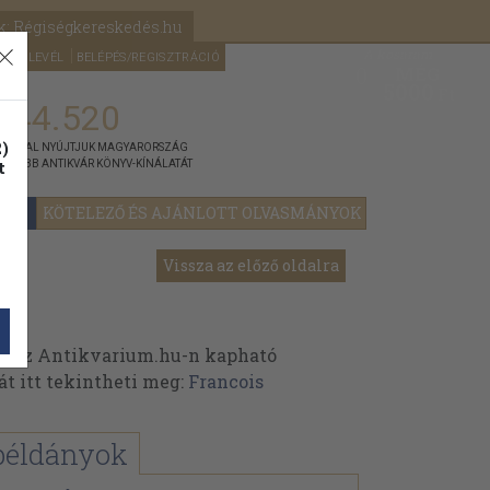
k: Régiségkereskedés.hu
A kosaram
HÍRLEVÉL
BELÉPÉS/REGISZTRÁCIÓ
MÉG
0
5000
Ft
144.520
)
ÁNNYAL NYÚJTJUK MAGYARORSZÁG
t
GYOBB ANTIKVÁR KÖNYV-KÍNÁLATÁT
YOK
KÖTELEZŐ ÉS AJÁNLOTT OLVASMÁNYOK
Vissza az előző oldalra
k az Antikvarium.hu-n kapható
át itt tekintheti meg:
Francois
példányok