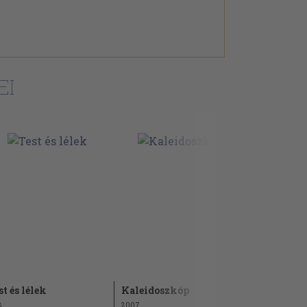
EI
st és lélek
Kaleidoszkóp
Idegen kö
8
2007
1942