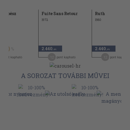
ntsebész
Fuite Sans Retour
Ruth
1972
1980
Ft
2.440
2.440
50
,-Ft
,-Ft
12
12
pont kapható
pont kapható
pont kapható
A SOROZAT TOVÁBBI MŰVEI