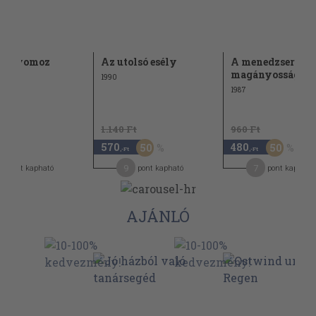
or nyomoz
Az utolsó esély
A menedzser
magányossága
1990
1987
1.140 Ft
960 Ft
570
480
50
50
,-Ft
,-Ft
9
7
pont kapható
pont kapható
pont kapható
AJÁNLÓ