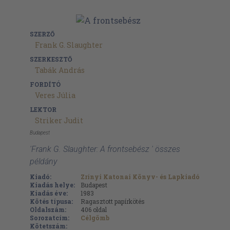
SZERZŐ
Frank G. Slaughter
SZERKESZTŐ
Tabák András
FORDÍTÓ
Veres Júlia
LEKTOR
Striker Judit
Budapest
'Frank G. Slaughter: A frontsebész ' összes
példány
Kiadó:
Zrínyi Katonai Könyv- és Lapkiadó
Kiadás helye:
Budapest
Kiadás éve:
1983
Kötés típusa:
Ragasztott papírkötés
Oldalszám:
406
oldal
Sorozatcím:
Célgömb
Kötetszám: