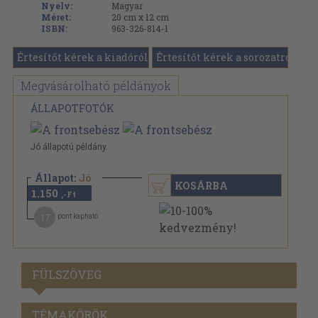
Nyelv:
Magyar
Méret:
20 cm x 12 cm
ISBN:
963-326-814-1
Értesítőt kérek a kiadóról
Értesítőt kérek a sorozatról
Megvásárolható példányok
ÁLLAPOTFOTÓK
Jó állapotú példány.
Állapot:
Jó
KOSÁRBA
1.150
,-Ft
17
pont kapható
FÜLSZÖVEG
TÉMAKÖRÖK