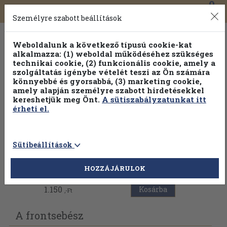
0
Toggle
Főmenü
Könyveink
navigation
Személyre szabott beállítások
Weboldalunk a következő típusú cookie-kat
alkalmazza: (1) weboldal működéséhez szükséges
technikai cookie, (2) funkcionális cookie, amely a
szolgáltatás igénybe vételét teszi az Ön számára
könnyebbé és gyorsabbá, (3) marketing cookie,
Válogasson több mint 1.000.000 kiadványunk közül
10-
amely alapján személyre szabott hirdetésekkel
100% kedvezménnyel!
kereshetjük meg Önt.
A sütiszabályzatunkat itt
érheti el.
Sütibeállítások
Vissza az előző oldalra
HOZZÁJÁRULOK
1.150
Kosárba
,-Ft
A frontsebész