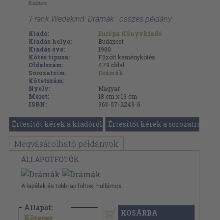
Budapest
'Frank Wedekind: Drámák ' összes példány
Kiadó:
Európa Könyvkiadó
Kiadás helye:
Budapest
Kiadás éve:
1980
Kötés típusa:
Fűzött keménykötés
Oldalszám:
479
oldal
Sorozatcím:
Drámák
Kötetszám:
Nyelv:
Magyar
Méret:
18 cm x 13 cm
ISBN:
963-07-2249-6
Értesítőt kérek a kiadóról
Értesítőt kérek a sorozatról
Megvásárolható példányok
ÁLLAPOTFOTÓK
A lapélek és több lap foltos, hullámos.
Állapot:
KOSÁRBA
2.790 Ft
Közepes