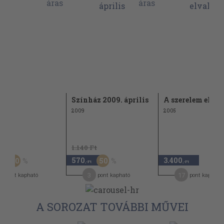
ák
Színház 2009. április
A szerelem elvak
2009
2005
Ft
1.140 Ft
570
3.400
20
50
,-Ft
,-Ft
,-Ft
1
3
17
pont kapható
pont kapható
pont kapható
A SOROZAT TOVÁBBI MŰVEI