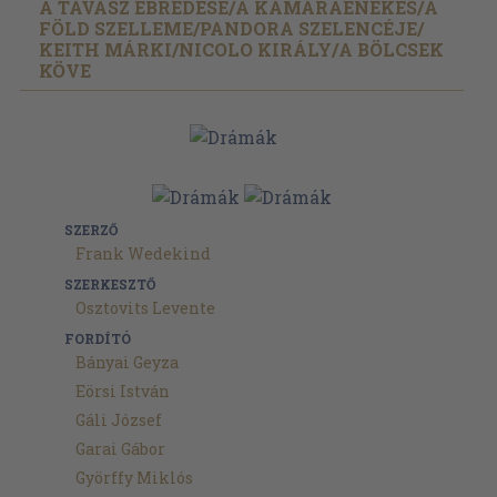
A TAVASZ ÉBREDÉSE/
A KAMARAÉNEKES/
A
FÖLD SZELLEME/
PANDORA SZELENCÉJE/
KEITH MÁRKI/
NICOLO KIRÁLY/
A BÖLCSEK
KÖVE
SZERZŐ
Frank Wedekind
SZERKESZTŐ
Osztovits Levente
FORDÍTÓ
Bányai Geyza
Eörsi István
Gáli József
Garai Gábor
Györffy Miklós