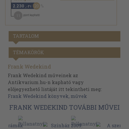
2.230
20
,-Ft
11
pont kapható
TARTALOM
TÉMAKÖRÖK
Frank Wedekind
Frank Wedekind műveinek az
Antikvarium.hu-n kapható vagy
előjegyezhető listáját itt tekintheti meg:
Frank Wedekind könyvek, művek
FRANK WEDEKIND TOVÁBBI MŰVEI