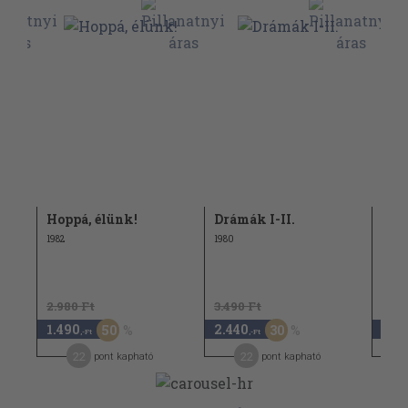
Hoppá, élünk!
Drámák I-II.
Drá
1982
1980
1971
2.980 Ft
3.490 Ft
4.38
1.490
2.440
2.1
50
30
,-Ft
,-Ft
22
22
pont kapható
pont kapható