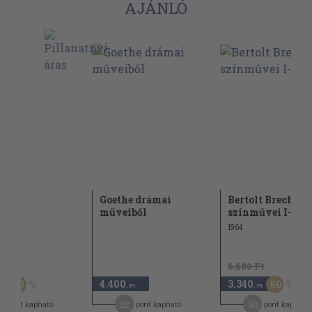
AJÁNLÓ
Goethe drámai
Bertolt Brecht
műveiből
színművei I-II.
1964
Ft
6.680 Ft
4.400
3.340
30
50
-Ft
,-Ft
,-Ft
0
22
50
pont kapható
pont kapható
pont kapható