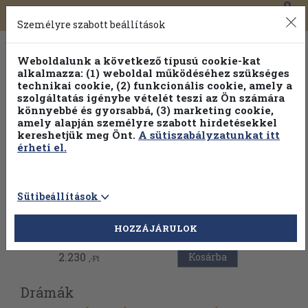
0
Toggle
Főmenü
Könyveink
navigation
Személyre szabott beállítások
Weboldalunk a következő típusú cookie-kat
alkalmazza: (1) weboldal működéséhez szükséges
technikai cookie, (2) funkcionális cookie, amely a
szolgáltatás igénybe vételét teszi az Ön számára
könnyebbé és gyorsabbá, (3) marketing cookie,
amely alapján személyre szabott hirdetésekkel
kereshetjük meg Önt.
A sütiszabályzatunkat itt
érheti el.
Sütibeállítások
Vissza az előző oldalra
HOZZÁJÁRULOK
2.230
Kosárba
,-Ft
Drámák