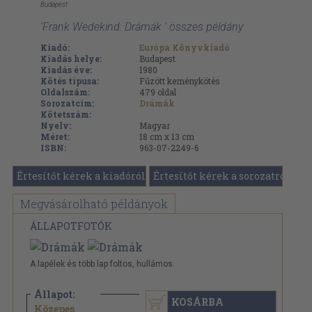
Budapest
'Frank Wedekind: Drámák ' összes példány
Kiadó:
Európa Könyvkiadó
Kiadás helye:
Budapest
Kiadás éve:
1980
Kötés típusa:
Fűzött keménykötés
Oldalszám:
479
oldal
Sorozatcím:
Drámák
Kötetszám:
Nyelv:
Magyar
Méret:
18 cm x 13 cm
ISBN:
963-07-2249-6
Értesítőt kérek a kiadóról
Értesítőt kérek a sorozatról
Megvásárolható példányok
ÁLLAPOTFOTÓK
A lapélek és több lap foltos, hullámos.
Állapot:
KOSÁRBA
2.790 Ft
Közepes