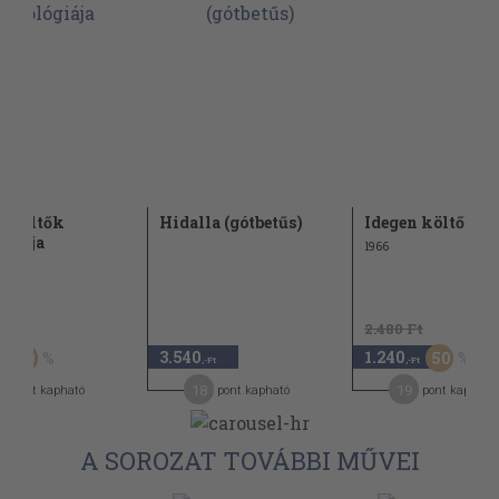
t költők
Hidalla (gótbetűs)
Idegen költők
ógiája
1966
Ft
2.480 Ft
3.540
1.240
50
50
,-Ft
,-Ft
3
18
19
pont kapható
pont kapható
pont kapható
A SOROZAT TOVÁBBI MŰVEI