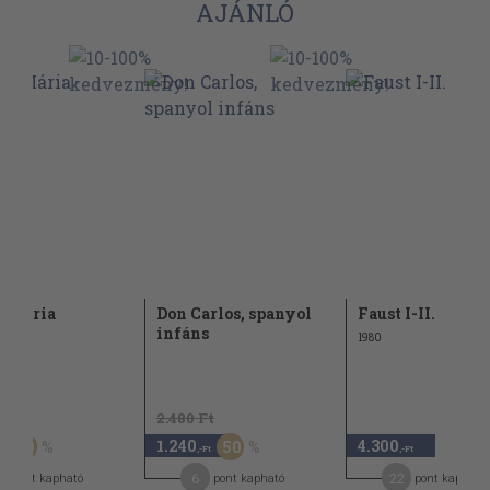
AJÁNLÓ
t Mária
Don Carlos, spanyol
Faust I-II.
infáns
1980
Ft
2.480 Ft
1.240
4.300
50
50
,-Ft
,-Ft
6
22
pont kapható
pont kapható
pont kapható