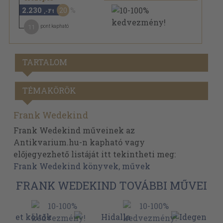
2.230
20
,-Ft
11
pont kapható
TARTALOM
TÉMAKÖRÖK
Frank Wedekind
Frank Wedekind műveinek az
Antikvarium.hu-n kapható vagy
előjegyezhető listáját itt tekintheti meg:
Frank Wedekind könyvek, művek
FRANK WEDEKIND TOVÁBBI MŰVEI