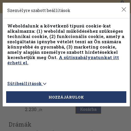
0
Toggle
Főmenü
Könyveink
navigation
Személyre szabott beállítások
Weboldalunk a következő típusú cookie-kat
alkalmazza: (1) weboldal működéséhez szükséges
technikai cookie, (2) funkcionális cookie, amely a
szolgáltatás igénybe vételét teszi az Ön számára
könnyebbé és gyorsabbá, (3) marketing cookie,
Válogasson több mint 1.000.000 kiadványunk közül
10-
amely alapján személyre szabott hirdetésekkel
100% kedvezménnyel!
kereshetjük meg Önt.
A sütiszabályzatunkat itt
érheti el.
Sütibeállítások
Vissza az előző oldalra
HOZZÁJÁRULOK
2.230
Kosárba
,-Ft
Drámák