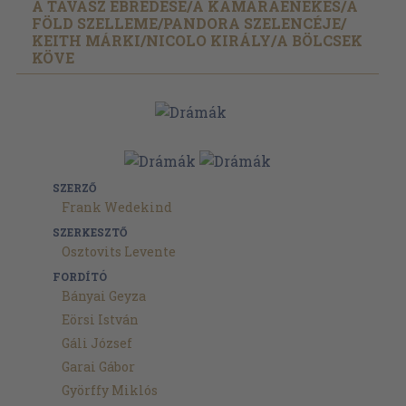
A TAVASZ ÉBREDÉSE/
A KAMARAÉNEKES/
A
FÖLD SZELLEME/
PANDORA SZELENCÉJE/
KEITH MÁRKI/
NICOLO KIRÁLY/
A BÖLCSEK
KÖVE
SZERZŐ
Frank Wedekind
SZERKESZTŐ
Osztovits Levente
FORDÍTÓ
Bányai Geyza
Eörsi István
Gáli József
Garai Gábor
Györffy Miklós