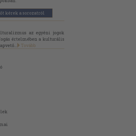
pokban.
őt kérek a sorozatról
lturalizmus az egyéni jogok
lfogás értelmében a kulturális
apvető...
Tovább
ió
élek
lmai