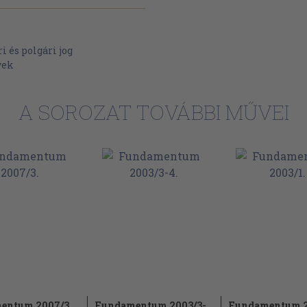
z az
Gábor
 és polgári jog
yek
A SOROZAT TOVÁBBI MŰVEI
módosítás
óbbi
entum 2007/3.
Fundamentum 2003/3-
Fundamentum 2