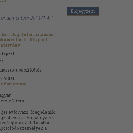
bor
Előjegyzem
 Fundamentum 2011/1-4. '
beri Jogi Információs és
okumentációs Központ
lapítvány
udapest
11
gasztott papírkötés
98
oldal
undamentum
agyar
 cm x 20 cm
ljes évfolyam. Megjelenik
gyedévente. Angol nyelvű
szefoglalókkal. További
pcsolódó személyek a