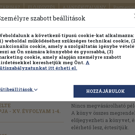
TÁRUHÁZ
ELŐJEGYZÉS
AJÁNDÉKUTALVÁNY
Partnerün
SZÁLLÍTÁS
SEGÍTSÉG
Személyre szabott beállítások
1.
Részletes kereső
Témaköri fa
eboldalunk a következő típusú cookie-kat alkalmazza:
1) weboldal működéséhez szükséges technikai cookie, (2
KIADV
unkcionális cookie, amely a szolgáltatás igénybe vételé
LEGNA
eszi az Ön számára könnyebbé és gyorsabbá, (3)
arketing cookie, amely alapján személyre szabott
PILLANATNYI ÁRAINK
FENNTARTHATÓ OLVASMÁN
irdetésekkel kereshetjük meg Önt.
A
ütiszabályzatunkat itt érheti el.
011/
1-4.
ütibeállítások
Megvásárolható 
HOZZÁJÁRULOK
ELTE
Nincs megvásárolható pé
 - XV. ÉVFOLYAM 1-4.
A könyv összes megrendelh
előjegyezheti a könyvet, 
elérhető lesz, értesítjük.