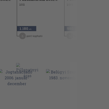
2011
2004
1.180
980
,-Ft
,-Ft
6
5
pont kapható
pont kapható