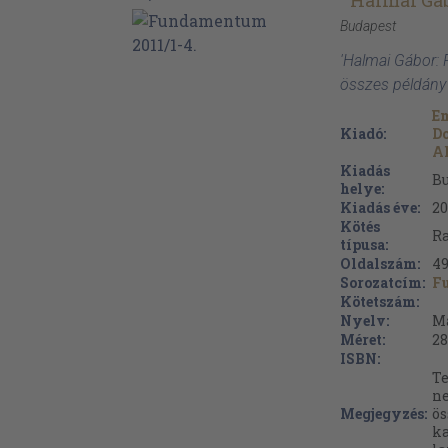
Halmai Gá
Budapest
'Halmai Gábor:
összes példány
Em
Kiadó:
D
A
Kiadás
B
helye:
Kiadás éve:
20
Kötés
Ra
típusa:
Oldalszám:
4
Sorozatcím:
F
Kötetszám:
Nyelv:
M
Méret:
28
ISBN:
Te
ne
Megjegyzés:
ös
ka