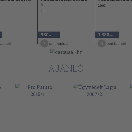
4.
2003
seil
2003
980
1.580
,-Ft
,-Ft
5
8
kapható
pont kapható
pont kapható
AJÁNLÓ
k,