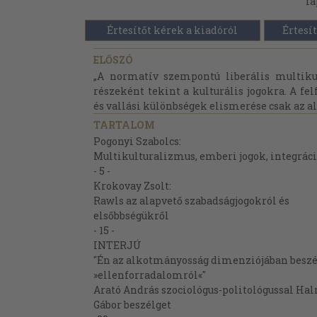
la
Értesítőt kérek a kiadóról
Értesít
ELŐSZÓ
„A normatív szempontú liberális multiku
részeként tekint a kulturális jogokra. A fe
és vallási különbségek elismerése csak az al
TARTALOM
Pogonyi Szabolcs:
Multikulturalizmus, emberi jogok, integrác
- 5 -
Krokovay Zsolt:
Rawls az alapvető szabadságjogokról és
elsőbbségükről
- 15 -
INTERJÚ
"Én az alkotmányosság dimenziójában besz
»ellenforradalomról«"
Arató András szociológus-politológussal Ha
Gábor beszélget