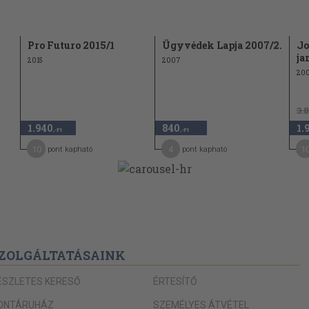
lgárság
Pro Futuro 2015/1
Ügyvédek Lapja 2007/2.
Jo
ja
2015
2007
20
3.
1.940
840
1.
,-Ft
,-Ft
10
4
1
pont kapható
pont kapható
YOSSÁGA
ZOLGÁLTATÁSAINK
ÉSZLETES KERESŐ
ÉRTESÍTŐ
óbbi
ONTÁRUHÁZ
SZEMÉLYES ÁTVÉTEL