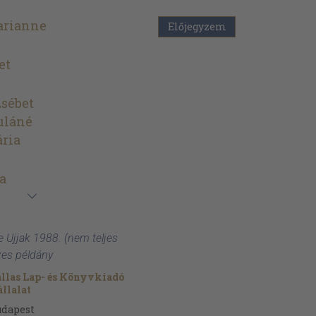
arianne
Előjegyzem
et
sébet
uláné
ria
a
e Ujjak 1988. (nem teljes
zes példány
llas Lap- és Könyvkiadó
llalat
udapest