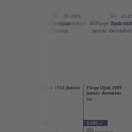
968/3.
Fürge Ujjak 1993. június
Fürge Ujjak 1985
január-december
1993
1985
980
3.580
,-Ft
,-Ft