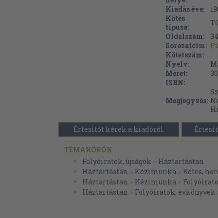
Kiadás éve:
19
Kötés
Tű
típusa:
Oldalszám:
34
Sorozatcím:
Fü
Kötetszám:
Nyelv:
M
Méret:
30
ISBN:
Sz
Megjegyzés:
Ne
Hi
Értesítőt kérek a kiadóról
Értesít
TÉMAKÖRÖK
Folyóiratok, újságok
>
Háztartástan
Háztartástan
>
Kézimunka
>
Kötés, hor
Háztartástan
>
Kézimunka
>
Folyóirat
Háztartástan
>
Folyóiratok, évkönyvek