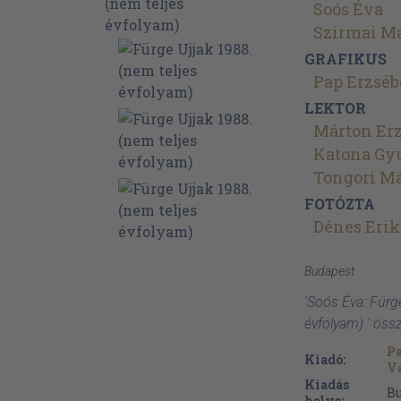
Soós Éva
Szirmai M
GRAFIKUS
Pap Erzséb
LEKTOR
Márton Erz
Katona Gy
Tongori Má
FOTÓZTA
Dénes Erik
Budapest
'Soós Éva: Fürg
évfolyam) ' öss
Pa
Kiadó:
Vá
Kiadás
B
helye: