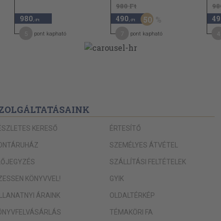
980 Ft
98
980
490
49
50
,-Ft
,-Ft
5
7
4
pont kapható
pont kapható
ZOLGÁLTATÁSAINK
ÉSZLETES KERESŐ
ÉRTESÍTŐ
ONTÁRUHÁZ
SZEMÉLYES ÁTVÉTEL
LŐJEGYZÉS
SZÁLLÍTÁSI FELTÉTELEK
IZESSEN KÖNYVVEL!
GYIK
ILLANATNYI ÁRAINK
OLDALTÉRKÉP
ÖNYVFELVÁSÁRLÁS
TÉMAKÖRI FA