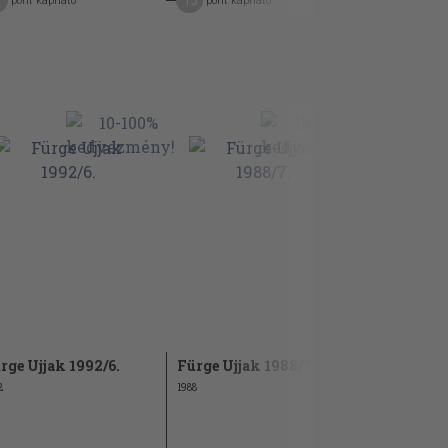
15
5
pont kapható
pont kapható
pont kap
rge Ujjak 1992/6.
Fürge Ujjak 1988/7.
Fürge Ujja
2
1988
1989