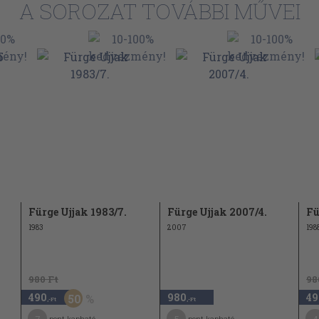
A SOROZAT TOVÁBBI MŰVEI
Fürge Ujjak 1983/7.
Fürge Ujjak 2007/4.
Fü
1983
2007
198
980 Ft
98
490
980
49
50
,-Ft
,-Ft