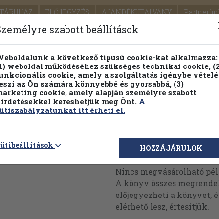
TÁRUHÁZ
ELŐJEGYZÉS
AJÁNDÉKUTALVÁNY
Partnerün
SZÁLLÍTÁS
SEGÍTSÉG
Személyre szabott beállítások
Részletes kereső
Témaköri fa
eboldalunk a következő típusú cookie-kat alkalmazza:
1) weboldal működéséhez szükséges technikai cookie, (2
Vál
unkcionális cookie, amely a szolgáltatás igénybe vételé
eszi az Ön számára könnyebbé és gyorsabbá, (3)
arketing cookie, amely alapján személyre szabott
PILLANATNYI ÁRAINK
FENNTARTHATÓ OLVASMÁN
irdetésekkel kereshetjük meg Önt.
A
ütiszabályzatunkat itt érheti el.
. (nem
ütibeállítások
Megvásárolható 
HOZZÁJÁRULOK
Nincs megvásárolható pé
A könyv összes megrendelh
előjegyezheti a könyvet, 
elérhető lesz, értesítjük.