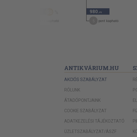
980 Ft
490
980
50
,-Ft
,-Ft
7
5
pont kapható
pont kapható
ANTIKVÁRIUM.HU
S
AKCIÓS SZABÁLYZAT
R
RÓLUNK
P
ÁTADÓPONTJAINK
E
COOKIE SZABÁLYZAT
F
ADATKEZELÉSI TÁJÉKOZTATÓ
P
ÜZLETSZABÁLYZAT/ÁSZF
K