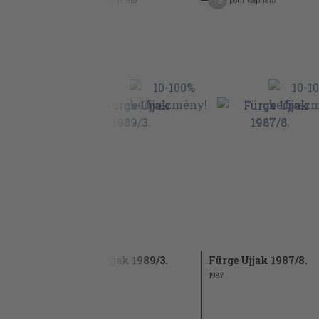
5
18
pont kapható
pont kapható
991/10.
Fürge Ujjak 1989/3.
Fürge Ujjak 1987/8.
1989
1987