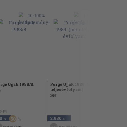
rge Ujjak 1988/8.
Fürge Ujjak 1989. (nem
Fürge Ujja
teljes évfolyam)
8
1963
1989
0 Ft
0
2.980
980
50
,-Ft
,-Ft
,-Ft