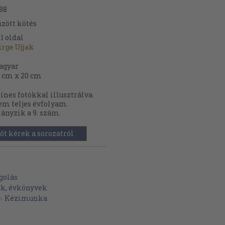
88
zött kötés
1
oldal
rge Ujjak
agyar
 cm x 20 cm
ínes fotókkal illusztrálva.
m teljes évfolyam.
ányzik a 9. szám.
őt kérek a sorozatról
golás
ok, évkönyvek
>
Kézimunka