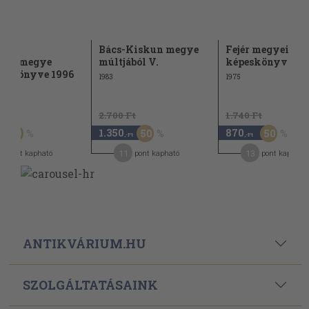
ri
Bács-Kiskun megye
Fejér megyei
yházmegye
múltjából V.
képeskönyv
ti Könyve 1996
1983
1975
Ft
2.700 Ft
1.740 Ft
1.350
870
50
50
50
,-Ft
,-Ft
11
13
pont kapható
pont kapható
pont kapható
ANTIKVÁRIUM.HU
SZOLGÁLTATÁSAINK