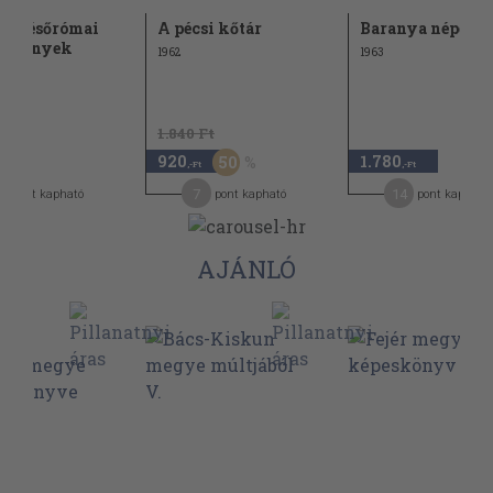
si későrómai
A pécsi kőtár
Baranya népe
pítmények
1962
1963
1.840 Ft
920
1.780
50
,-Ft
,-Ft
7
14
pont kapható
pont kapható
pont kapható
AJÁNLÓ