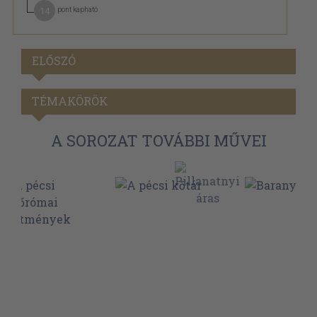
14
pont kapható
ELŐSZÓ
TÉMAKÖRÖK
A SOROZAT TOVÁBBI MŰVEI