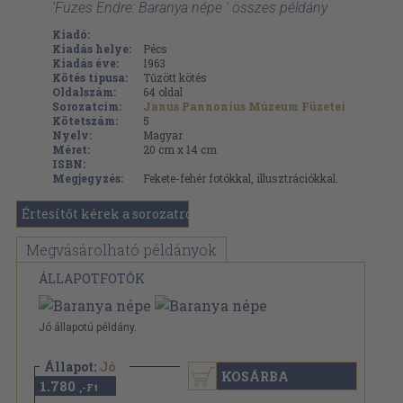
'Füzes Endre: Baranya népe ' összes példány
Kiadó:
Kiadás helye:
Pécs
Kiadás éve:
1963
Kötés típusa:
Tűzött kötés
Oldalszám:
64
oldal
Sorozatcím:
Janus Pannonius Múzeum Füzetei
Kötetszám:
5
Nyelv:
Magyar
Méret:
20 cm x 14 cm
ISBN:
Megjegyzés:
Fekete-fehér fotókkal, illusztrációkkal.
Értesítőt kérek a sorozatról
Megvásárolható példányok
ÁLLAPOTFOTÓK
Jó állapotú példány.
Állapot:
Jó
KOSÁRBA
1.780
,-Ft