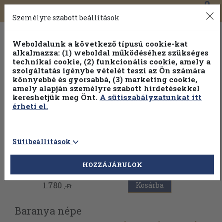
0
Toggle
Főmenü
Könyveink
navigation
Személyre szabott beállítások
Weboldalunk a következő típusú cookie-kat
alkalmazza: (1) weboldal működéséhez szükséges
technikai cookie, (2) funkcionális cookie, amely a
szolgáltatás igénybe vételét teszi az Ön számára
könnyebbé és gyorsabbá, (3) marketing cookie,
amely alapján személyre szabott hirdetésekkel
kereshetjük meg Önt.
A sütiszabályzatunkat itt
érheti el.
Sütibeállítások
Vissza az előző oldalra
HOZZÁJÁRULOK
1.780
Kosárba
,-Ft
Baranya népe