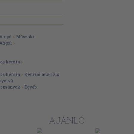
Angol
>
Műszaki
Angol
>
nos kémia
>
nos kémia
>
Kémiai analízis
nyelvű
dományok
>
Egyéb
AJÁNLÓ