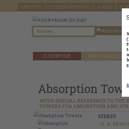
ÉRTESÍTŐ
FIZESSEN
KÖNYVVEL!
AUKCIÓ
PON
W
(
f
t
m
ÚJ KÖNYVEK
MOST ÉRKEZETT
h
s
Absorption Towe
S
WITH SPECIAL REFERENCE TO THE 
TOWERS FOR ABSORPTION AND STR
SZERZŐ
G. A. Morri