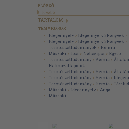
ELŐSZÓ
Tovább
TARTALOM
TÉMAKÖRÖK
Idegennyelv
>
Idegennyelvű könyvek
>
Idegennyelv
>
Idegennyelvű könyvek
>
Természettudományok
>
Kémia
Műszaki
>
Ipar
>
Nehézipar
>
Egyéb
Természettudomány
>
Kémia
>
Általá
Halmazállapotok
Természettudomány
>
Kémia
>
Általá
Természettudomány
>
Kémia
>
Idegen
Természettudomány
>
Kémia
>
Társtu
Műszaki
>
Idegennyelv
>
Angol
Műszaki