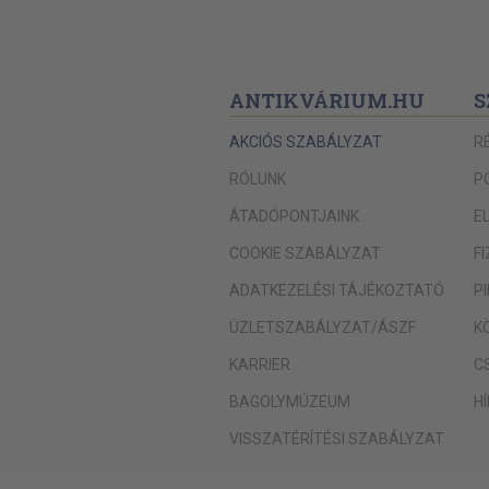
ANTIKVÁRIUM.HU
S
AKCIÓS SZABÁLYZAT
R
RÓLUNK
P
ÁTADÓPONTJAINK
E
COOKIE SZABÁLYZAT
F
ADATKEZELÉSI TÁJÉKOZTATÓ
P
ÜZLETSZABÁLYZAT/ÁSZF
K
KARRIER
C
BAGOLYMÚZEUM
H
VISSZATÉRÍTÉSI SZABÁLYZAT