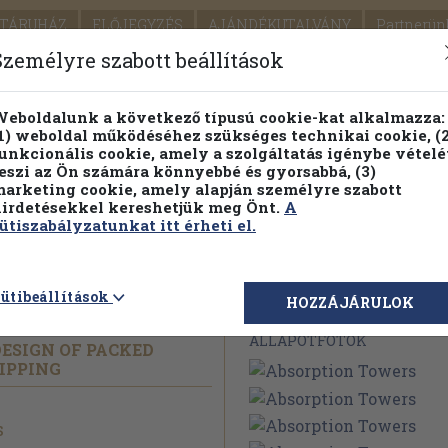
TÁRUHÁZ
ELŐJEGYZÉS
AJÁNDÉKUTALVÁNY
Partnerün
SZÁLLÍTÁS
SEGÍTSÉG
Személyre szabott beállítások
Részletes kereső
Témaköri fa
eboldalunk a következő típusú cookie-kat alkalmazza:
1) weboldal működéséhez szükséges technikai cookie, (2
unkcionális cookie, amely a szolgáltatás igénybe vételé
eszi az Ön számára könnyebbé és gyorsabbá, (3)
arketing cookie, amely alapján személyre szabott
PILLANATNYI ÁRAINK
FENNTARTHATÓ OLVASMÁN
irdetésekkel kereshetjük meg Önt.
A
ütiszabályzatunkat itt érheti el.
rs
ütibeállítások
Megvásárolható 
HOZZÁJÁRULOK
ÁLLAPOTFOTÓK
DESIGN OF PACKED
IPPING
s