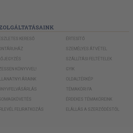
ZOLGÁLTATÁSAINK
ÉSZLETES KERESŐ
ÉRTESÍTŐ
ONTÁRUHÁZ
SZEMÉLYES ÁTVÉTEL
LŐJEGYZÉS
SZÁLLÍTÁSI FELTÉTELEK
IZESSEN KÖNYVVEL!
GYIK
ILLANATNYI ÁRAINK
OLDALTÉRKÉP
ÖNYVFELVÁSÁRLÁS
TÉMAKÖRI FA
SOMAGKÖVETÉS
ÉRDEKES TÉMAKÖREINK
ÍRLEVÉL FELIRATKOZÁS
ELÁLLÁS A SZERZŐDÉSTŐL