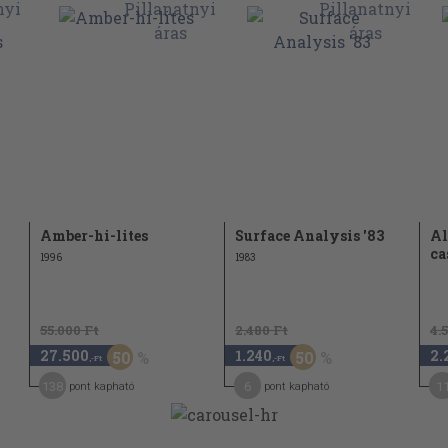
Amber-hi-lites
Surface Analysis '83
Al
ca
1996
1983
55.000 Ft
2.480 Ft
4.
27.500
1.240
2.
50
50
,-Ft
,-Ft
138
6
1
pont kapható
pont kapható