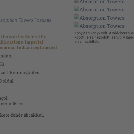
Absorption Towers ' összes
Könyvtári könyv volt. A védőborító k
tterworths Scientific
kopott, elszíneződött, sérült. A lapé
blications-Imperial
elszíneződtek.
emical Industries Limited
ondon
53
űzött keménykötés
9
oldal
ngol
 cm x 16 cm
kete-fehér ábrákkal.