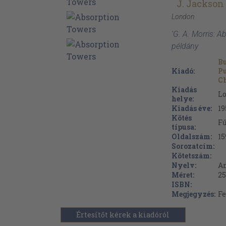
J. Jackson
London
'G. A. Morris: 
példány
Bu
Kiadó:
Pu
Ch
Kiadás
L
helye:
Kiadás éve:
19
Kötés
F
típusa:
Oldalszám:
15
Sorozatcím:
Kötetszám:
Nyelv:
A
Méret:
25
ISBN:
Megjegyzés:
Fe
Értesítőt kérek a kiadóról