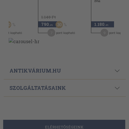
1962
Ft
1.140 Ft
790
1.180
50
30
-Ft
,-Ft
,-Ft
6
7
9
pont kapható
pont kapható
pont kapható
ANTIKVÁRIUM.HU
SZOLGÁLTATÁSAINK
ELÉRHETŐSÉGEINK