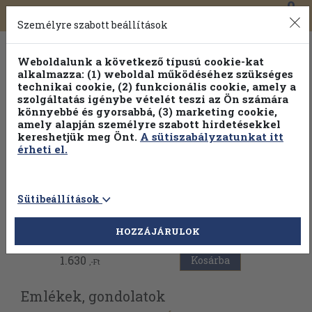
0
Toggle
Főmenü
Könyveink
navigation
Személyre szabott beállítások
Weboldalunk a következő típusú cookie-kat
alkalmazza: (1) weboldal működéséhez szükséges
technikai cookie, (2) funkcionális cookie, amely a
szolgáltatás igénybe vételét teszi az Ön számára
könnyebbé és gyorsabbá, (3) marketing cookie,
amely alapján személyre szabott hirdetésekkel
kereshetjük meg Önt.
A sütiszabályzatunkat itt
érheti el.
Sütibeállítások
Vissza az előző oldalra
HOZZÁJÁRULOK
1.630
Kosárba
,-Ft
Emlékek, gondolatok