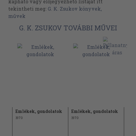
kapható vagy előjegyezhető listáját itt
tekintheti meg:
G. K. Zsukov könyvek,
művek
G. K. ZSUKOV TOVÁBBI MŰVEI
tok
Emlékek, gondolatok
Emlékek, gondolatok
Eri
Ged
1970
1970
1976