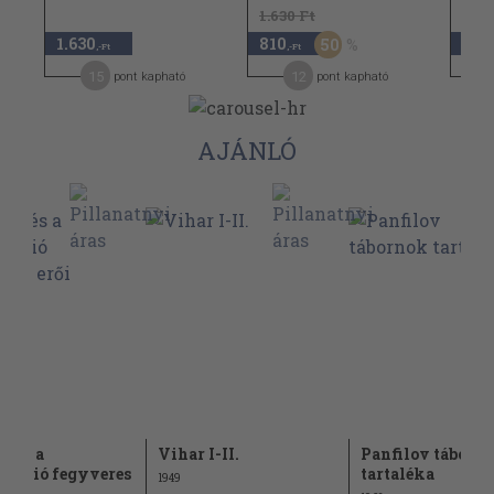
1.630 Ft
1.630
810
1.7
50
,-Ft
,-Ft
15
12
pont kapható
pont kapható
AJÁNLÓ
n és a
Vihar I-II.
Panfilov táborn
etunió fegyveres
tartaléka
1949