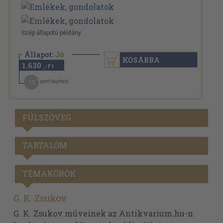
Szép állapotú példány.
Állapot:
Jó
KOSÁRBA
1.630
,-Ft
15
pont kapható
FÜLSZÖVEG
TARTALOM
TÉMAKÖRÖK
G. K. Zsukov
G. K. Zsukov műveinek az Antikvarium.hu-n