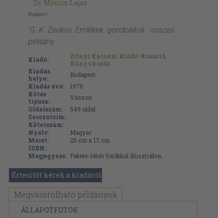
Dr. Móricz Lajos
Budapest
'G. K. Zsukov: Emlékek, gondolatok ' összes
példány
Zrínyi Katonai Kiadó-Kossuth
Kiadó:
Könyvkiadó
Kiadás
Budapest
helye:
Kiadás éve:
1970
Kötés
Vászon
típusa:
Oldalszám:
549
oldal
Sorozatcím:
Kötetszám:
Nyelv:
Magyar
Méret:
25 cm x 17 cm
ISBN:
Megjegyzés:
Fekete-fehér fotókkal illusztrálva.
Értesítőt kérek a kiadóról
Megvásárolható példányok
ÁLLAPOTFOTÓK