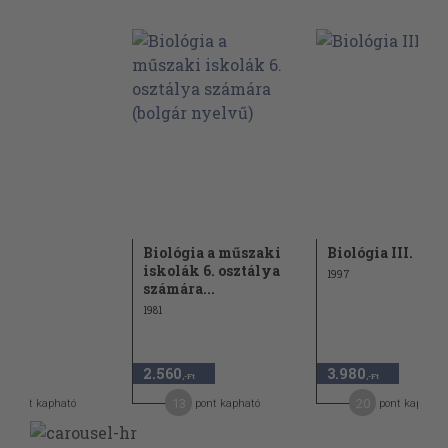
gia
Biológia a műszaki
Biológia III.
iskolák 6. osztálya
1997
számára...
1981
2.560
3.980
-Ft
,-Ft
,-Ft
13
20
pont kapható
pont kapható
pont kapható