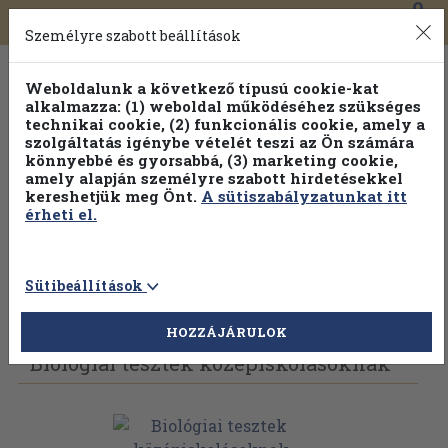
0
Toggle
Főmenü
Könyveink
navigation
Személyre szabott beállítások
Weboldalunk a következő típusú cookie-kat
alkalmazza: (1) weboldal működéséhez szükséges
technikai cookie, (2) funkcionális cookie, amely a
szolgáltatás igénybe vételét teszi az Ön számára
könnyebbé és gyorsabbá, (3) marketing cookie,
amely alapján személyre szabott hirdetésekkel
kereshetjük meg Önt.
A sütiszabályzatunkat itt
érheti el.
Sütibeállítások
Vissza az előző oldalra
Válasszon példányt
HOZZÁJÁRULOK
Biológiai tesztek középiskolásoknak