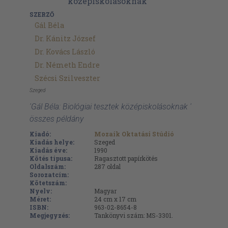
SZERZŐ
Gál Béla
Dr. Kánitz József
Dr. Kovács László
Dr. Németh Endre
Szécsi Szilveszter
Szeged
'Gál Béla: Biológiai tesztek középiskolásoknak '
összes példány
Kiadó:
Mozaik Oktatási Stúdió
Kiadás helye:
Szeged
Kiadás éve:
1990
Kötés típusa:
Ragasztott papírkötés
Oldalszám:
287
oldal
Sorozatcím:
Kötetszám:
Nyelv:
Magyar
Méret:
24 cm x 17 cm
ISBN:
963-02-8654-8
Megjegyzés:
Tankönyvi szám: MS-3301.