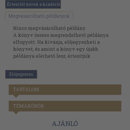
Értesítőt kérek a kiadóról
Megvásárolható példányok
Nincs megvásárolható példány
A könyv összes megrendelhető példánya
elfogyott. Ha kívánja, előjegyezheti a
könyvet, és amint a könyv egy újabb
példánya elérhető lesz, értesítjük.
Előjegyzem
TARTALOM
TÉMAKÖRÖK
AJÁNLÓ