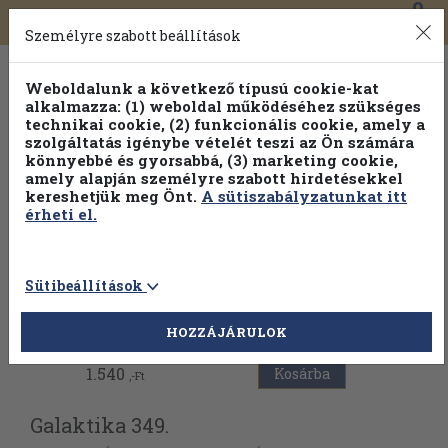
0
Toggle
Főmenü
Könyveink
navigation
Személyre szabott beállítások
Weboldalunk a következő típusú cookie-kat
alkalmazza: (1) weboldal működéséhez szükséges
technikai cookie, (2) funkcionális cookie, amely a
szolgáltatás igénybe vételét teszi az Ön számára
könnyebbé és gyorsabbá, (3) marketing cookie,
Válogasson több mint 30 000 kötet közül
amely alapján személyre szabott hirdetésekkel
Hobbi témakörökben
20% kedvezménnyel!
kereshetjük meg Önt.
A sütiszabályzatunkat itt
érheti el.
Sütibeállítások
Vissza az előző oldalra
HOZZÁJÁRULOK
1.540
Kosárba
,-Ft
Galaktika 349.