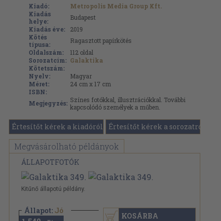
Kiadó:
Metropolis Media Group Kft.
Kiadás
Budapest
helye:
Kiadás éve:
2019
Kötés
Ragasztott papírkötés
típusa:
Oldalszám:
112
oldal
Sorozatcím:
Galaktika
Kötetszám:
Nyelv:
Magyar
Méret:
24 cm x 17 cm
ISBN:
Színes fotókkal, illusztrációkkal. További
Megjegyzés:
kapcsolódó személyek a műben.
Értesítőt kérek a kiadóról
Értesítőt kérek a sorozatról
Megvásárolható példányok
ÁLLAPOTFOTÓK
Kitűnő állapotú példány.
Állapot:
Jó
KOSÁRBA