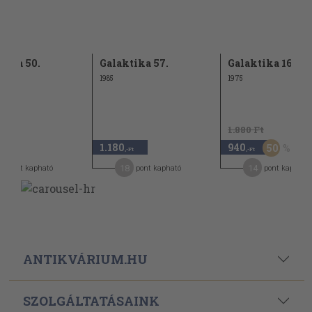
tika 50.
Galaktika 57.
Galaktika 16.
1985
1975
1.880 Ft
1.180
940
50
,-Ft
,-Ft
4
18
14
pont kapható
pont kapható
pont kapható
ANTIKVÁRIUM.HU
SZOLGÁLTATÁSAINK