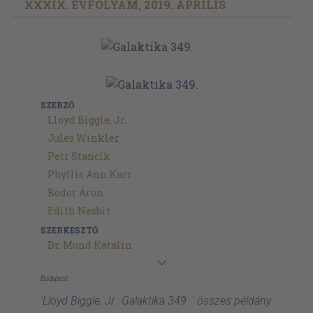
XXXIX. ÉVFOLYAM, 2019. ÁPRILIS
SZERZŐ
Lloyd Biggle, Jr.
Jules Winkler
Petr Stancík
Phyllis Ann Karr
Bodor Áron
Edith Nesbit
SZERKESZTŐ
Dr. Mund Katalin
Budapest
'Lloyd Biggle, Jr.: Galaktika 349. ' összes példány