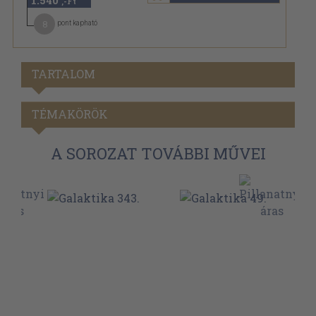
1.540
,-Ft
8
pont kapható
TARTALOM
TÉMAKÖRÖK
A SOROZAT TOVÁBBI MŰVEI