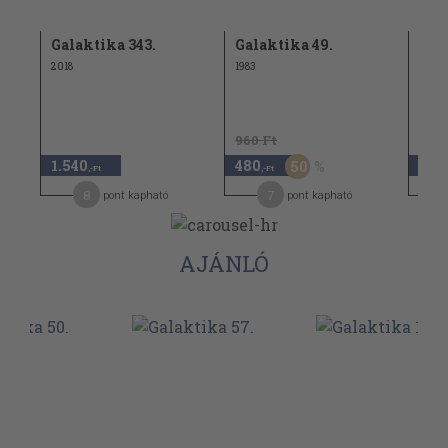
Galaktika 343.
Galaktika 49.
Gal
2018
1983
1982
960 Ft
1.18
1.540
480
590
50
,-Ft
,-Ft
8
7
pont kapható
pont kapható
AJÁNLÓ