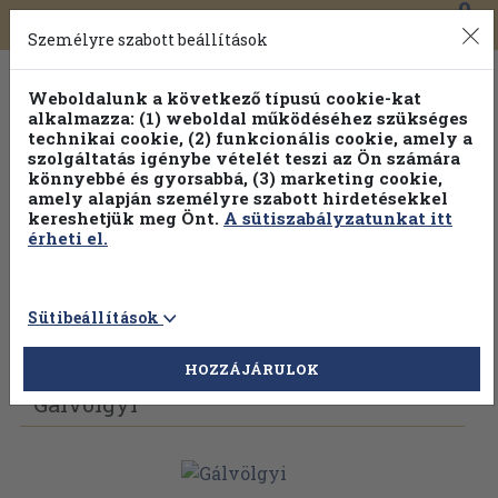
0
Toggle
Főmenü
Könyveink
navigation
Személyre szabott beállítások
Weboldalunk a következő típusú cookie-kat
alkalmazza: (1) weboldal működéséhez szükséges
technikai cookie, (2) funkcionális cookie, amely a
szolgáltatás igénybe vételét teszi az Ön számára
könnyebbé és gyorsabbá, (3) marketing cookie,
Válogasson több mint 1.000.000 kiadványunk közül
10-
amely alapján személyre szabott hirdetésekkel
100% kedvezménnyel!
kereshetjük meg Önt.
A sütiszabályzatunkat itt
érheti el.
Sütibeállítások
Vissza az előző oldalra
Válasszon példányt
HOZZÁJÁRULOK
Gálvölgyi