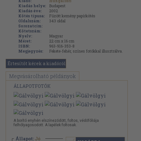
Kiadó:
Hungalibri
Kiadás helye:
Budapest
Kiadás éve:
2002
Kötés típusa:
Fűzött kemény papírkötés
Oldalszám:
343
oldal
Sorozatcím:
Kötetszám:
Nyelv:
Magyar
Méret:
22 cm x 16 cm
ISBN:
963-916-353-8
Megjegyzés:
Fekete-fehér, színes fotókkal illusztrálva.
Értesítőt kérek a kiadóról
Megvásárolható példányok
ÁLLAPOTFOTÓK
A borító enyhén elszíneződött, foltos, védőfóliája
felhólyagosodott. A lapélek foltosak.
Állapot:
Jó