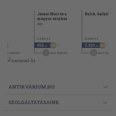
ai
Jászai Mari és a
Bulik, balhék, s
magyar színház
1983
1.140 Ft
4.640 Ft
450
2.320
60
50
,-Ft
,-Ft
,-Ft
6
7
35
pont kapható
pont kapható
pont kapható
ANTIKVÁRIUM.HU
SZOLGÁLTATÁSAINK