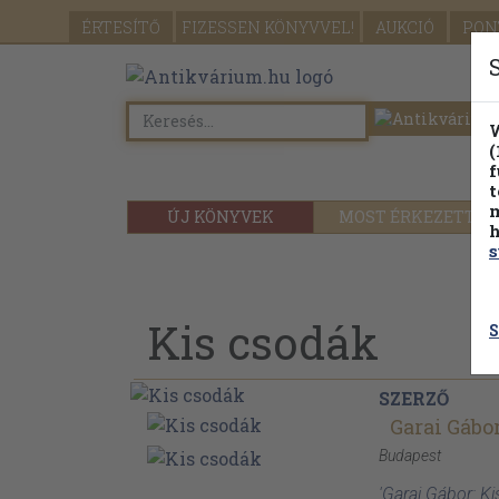
ÉRTESÍTŐ
FIZESSEN
KÖNYVVEL!
AUKCIÓ
PON
W
(
f
t
m
ÚJ KÖNYVEK
MOST ÉRKEZETT
h
s
Kis csodák
S
SZERZŐ
Garai Gábo
Budapest
'Garai Gábor: K