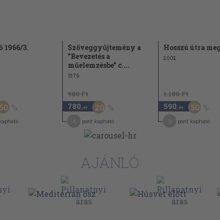
34
38
39
 1966/3.
Szöveggyűjtemény a
Hosszú útra me
"Bevezetés a
42
2002
műelemzésbe" c....
44
1976
47
980 Ft
1.180 Ft
49
780
590
50
20
50
,-Ft
,-Ft
51
4
9
kapható
pont kapható
pont kapható
53
56
AJÁNLÓ
59
61
64