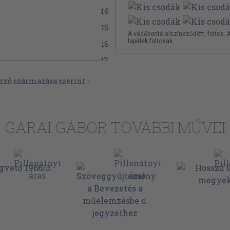
14
15
A védőborító elszíneződött, foltos. 
lapélek foltosak.
16
17
18
erző származása szerint
>
19
20
GARAI GÁBOR TOVÁBBI MŰVEI
21
22
24
25
29
32