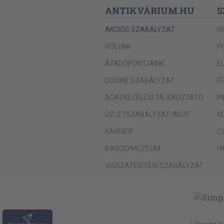
ANTIKVÁRIUM.HU
S
AKCIÓS SZABÁLYZAT
R
RÓLUNK
P
ÁTADÓPONTJAINK
E
COOKIE SZABÁLYZAT
F
ADATKEZELÉSI TÁJÉKOZTATÓ
P
ÜZLETSZABÁLYZAT/ÁSZF
K
KARRIER
C
BAGOLYMÚZEUM
H
VISSZATÉRÍTÉSI SZABÁLYZAT