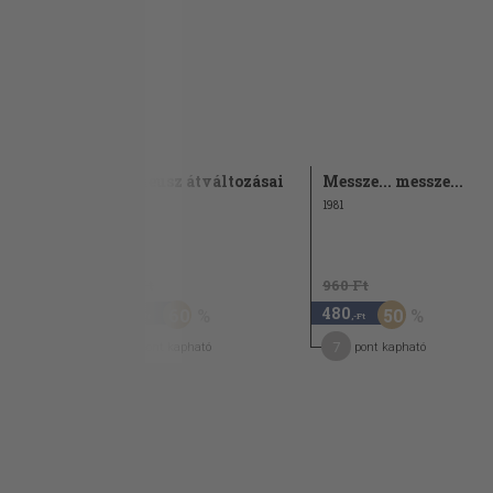
Orfeusz
Orfeusz erdejében
Orfeusz változásai
Íj és lant
Euridiké meg a világ
Orpheusz átváltozásai
Messze... messze...
Tetszhalott holnap
1970
1981
Orfeusz halála
A szenvedély évszakai
960 Ft
960 Ft
A kert
380
480
60
50
,-Ft
,-Ft
A folyópart
6
7
pont kapható
pont kapható
Túl-szép valóság
Zuzmara-virágzás