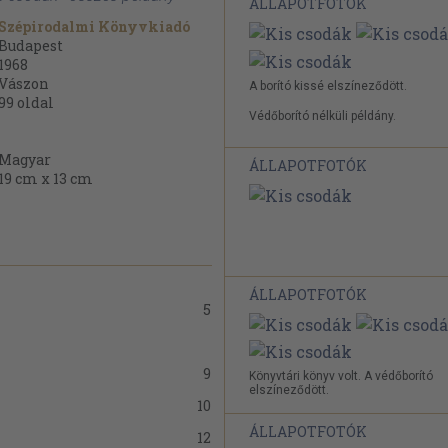
ÁLLAPOTFOTÓK
Szépirodalmi Könyvkiadó
Budapest
1968
Vászon
A borító kissé elszíneződött.
99
oldal
Védőborító nélküli példány.
Magyar
ÁLLAPOTFOTÓK
19 cm x 13 cm
ÁLLAPOTFOTÓK
5
9
Könyvtári könyv volt. A védőborító
elszíneződött.
10
ÁLLAPOTFOTÓK
12