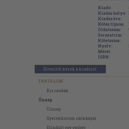
Kiadó:
Kiadás helye:
Kiadás éve:
Kötés típusa:
Oldalszám:
Sorozatcím:
Kötetszám:
Nyelv:
Méret:
ISBN:
Értesítőt kérek a kiadóról
TARTALOM
Kis csodák
Ünnep
Ünnep
Gyerekkorom sárkányai
Elindult egy ember