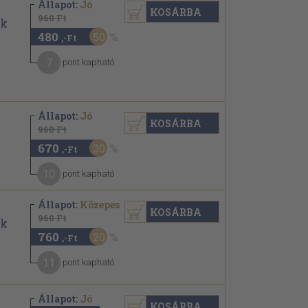
Állapot:
Jó
KOSÁRBA
960 Ft
480
50
,-Ft
7
pont kapható
Állapot:
Jó
KOSÁRBA
960 Ft
670
30
,-Ft
10
pont kapható
Állapot:
Közepes
KOSÁRBA
960 Ft
760
20
,-Ft
11
pont kapható
Állapot:
Jó
KOSÁRBA