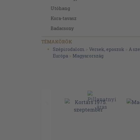
Utóhang
Kora-tavasz
Badacsony
Láng
TÉMAKÖRÖK
Augusztus
Szépirodalom
>
Versek, eposzok
>
A sz
Európa
>
Magyarország
Seregélyek
Óda egy elmúlt oldalszalonnáról
Mámor ködében
Profán koszorú
Szabad-kikötő
A Moldva hídján
Képtávíró
Minden élet
Kilencszáz nap