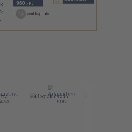
960
,-Ft
14
pont kapható
A