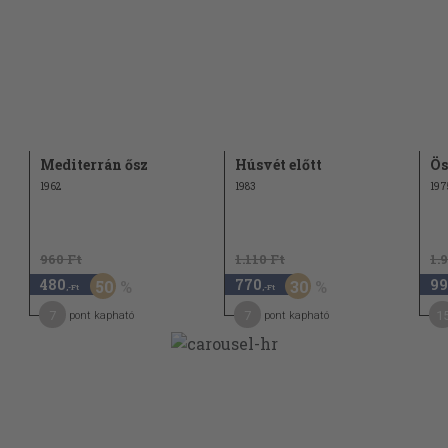
75
76
77
77
79
Mediterrán ősz
Húsvét előtt
Ös
83
1962
1983
197
85
960 Ft
1.110 Ft
1.
89
480
770
99
50
30
,-Ft
,-Ft
91
7
7
1
pont kapható
pont kapható
94
97