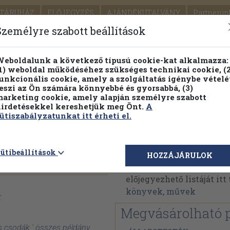
TÁRUHÁZ
ELŐJEGYZÉS
AJÁNDÉKUTALVÁNY
Partnerün
SZÁLLÍTÁS
SEGÍTSÉG
Személyre szabott beállítások
1.
Részletes kereső
Témaköri fa
eboldalunk a következő típusú cookie-kat alkalmazza:
1) weboldal működéséhez szükséges technikai cookie, (2
KIADV
unkcionális cookie, amely a szolgáltatás igénybe vételé
LEGNA
eszi az Ön számára könnyebbé és gyorsabbá, (3)
arketing cookie, amely alapján személyre szabott
PILLANATNYI ÁRAINK
FENNTARTHATÓ OLVASMÁN
irdetésekkel kereshetjük meg Önt.
A
ütiszabályzatunkat itt érheti el.
Garai Gábor
ütibeállítások
HOZZÁJÁRULOK
Garai Gábor műveinek a
előjegyezhető listáját it
könyvek, művek
r
Megvásárolható 
is csodák ' összes példány