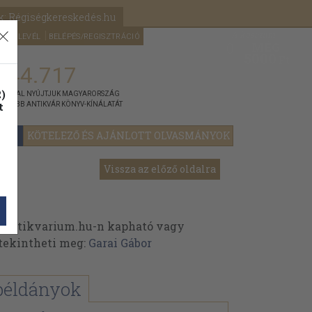
k: Régiségkereskedés.hu
A kosaram
HÍRLEVÉL
BELÉPÉS/REGISZTRÁCIÓ
MÉG
0
5000
Ft
144.717
)
ÁNNYAL NYÚJTJUK MAGYARORSZÁG
t
GYOBB ANTIKVÁR KÖNYV-KÍNÁLATÁT
YOK
KÖTELEZŐ ÉS AJÁNLOTT OLVASMÁNYOK
Vissza az előző oldalra
z Antikvarium.hu-n kapható vagy
t tekintheti meg:
Garai Gábor
példányok