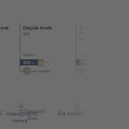
gyek
Elégiák évada
Őrzők vigyázzatok I.
(töredék)
1974
1985
960 Ft
1.140 Ft
480
570
50
50
,-Ft
,-Ft
7
5
pont kapható
pont kapható