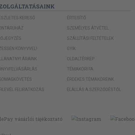
ZOLGÁLTATÁSAINK
ÉSZLETES KERESŐ
ÉRTESÍTŐ
ONTÁRUHÁZ
SZEMÉLYES ÁTVÉTEL
LŐJEGYZÉS
SZÁLLÍTÁSI FELTÉTELEK
IZESSEN KÖNYVVEL!
GYIK
ILLANATNYI ÁRAINK
OLDALTÉRKÉP
ÖNYVFELVÁSÁRLÁS
TÉMAKÖRI FA
SOMAGKÖVETÉS
ÉRDEKES TÉMAKÖREINK
ÍRLEVÉL FELIRATKOZÁS
ELÁLLÁS A SZERZŐDÉSTŐL