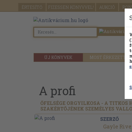
ÉRTESÍTŐ
FIZESSEN
KÖNYVVEL!
AUKCIÓ
PON
W
(
f
t
m
ÚJ KÖNYVEK
MOST ÉRKEZETT
h
s
A profi
S
ŐFELSÉGE ORGYILKOSA - A TITKOS
SZAKÉRTŐJÉNEK SZEMÉLYES VALL
SZERZŐ
Gayle Rive