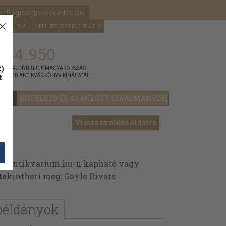
k: Régiségkereskedés.hu
A kosaram
HÍRLEVÉL
BELÉPÉS/REGISZTRÁCIÓ
MÉG
0
5000
Ft
144.950
)
ÁNNYAL NYÚJTJUK MAGYARORSZÁG
t
GYOBB ANTIKVÁR KÖNYV-KÍNÁLATÁT
KÖTELEZŐ ÉS AJÁNLOTT OLVASMÁNYOK
Vissza az előző oldalra
az Antikvarium.hu-n kapható vagy
t tekintheti meg:
Gayle Rivers
példányok