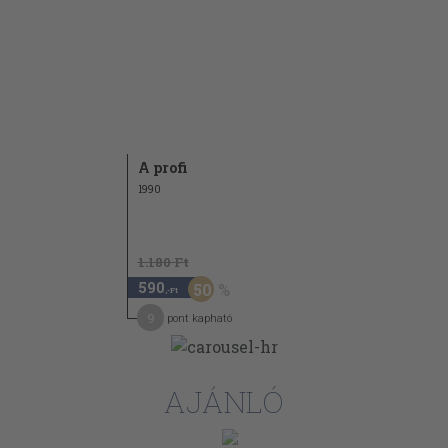
A profi
1990
1.180 Ft
590
50
,-Ft
9
pont kapható
AJÁNLÓ