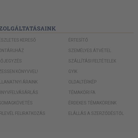
ZOLGÁLTATÁSAINK
ÉSZLETES KERESŐ
ÉRTESÍTŐ
ONTÁRUHÁZ
SZEMÉLYES ÁTVÉTEL
LŐJEGYZÉS
SZÁLLÍTÁSI FELTÉTELEK
IZESSEN KÖNYVVEL!
GYIK
ILLANATNYI ÁRAINK
OLDALTÉRKÉP
ÖNYVFELVÁSÁRLÁS
TÉMAKÖRI FA
SOMAGKÖVETÉS
ÉRDEKES TÉMAKÖREINK
ÍRLEVÉL FELIRATKOZÁS
ELÁLLÁS A SZERZŐDÉSTŐL