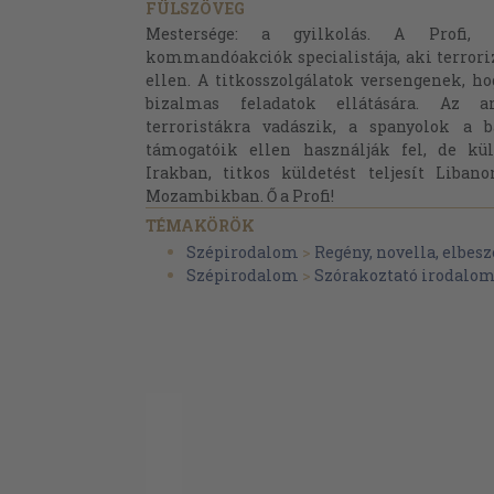
FÜLSZÖVEG
Mestersége: a gyilkolás. A Profi, a
kommandóakciók specialistája, aki terrori
ellen. A titkosszolgálatok versengenek, h
bizalmas feladatok ellátására. Az a
terroristákra vadászik, a spanyolok a b
támogatóik ellen használják fel, de kü
Irakban, titkos küldetést teljesít Liban
Mozambikban. Ő a Profi!
TÉMAKÖRÖK
Szépirodalom
>
Regény, novella, elbesz
Szépirodalom
>
Szórakoztató irodalo