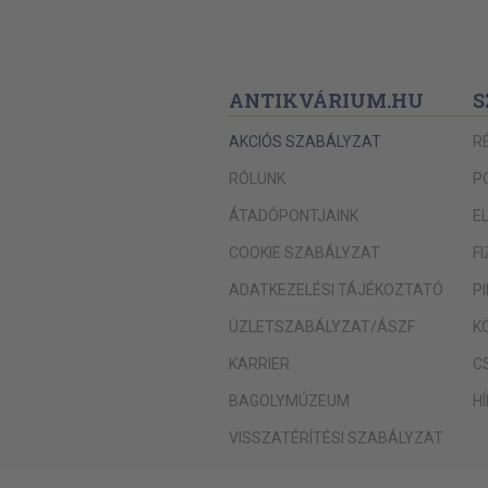
ANTIKVÁRIUM.HU
S
AKCIÓS SZABÁLYZAT
R
RÓLUNK
P
ÁTADÓPONTJAINK
E
COOKIE SZABÁLYZAT
F
ADATKEZELÉSI TÁJÉKOZTATÓ
P
ÜZLETSZABÁLYZAT/ÁSZF
K
KARRIER
C
BAGOLYMÚZEUM
H
VISSZATÉRÍTÉSI SZABÁLYZAT