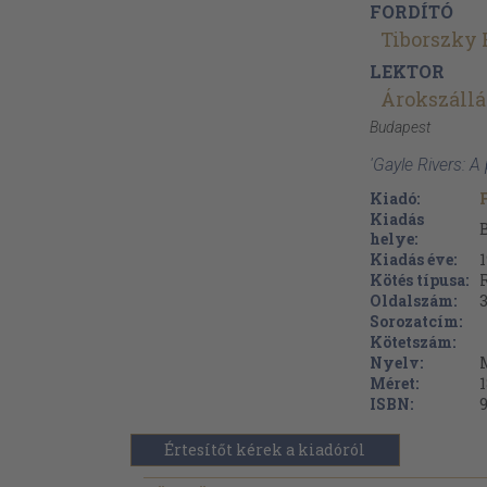
FORDÍTÓ
Tiborszky 
LEKTOR
Árokszállá
Budapest
'Gayle Rivers: A
Kiadó:
Kiadás
helye:
Kiadás éve:
Kötés típusa:
Oldalszám:
Sorozatcím:
Kötetszám:
Nyelv:
Méret:
ISBN:
Értesítőt kérek a kiadóról