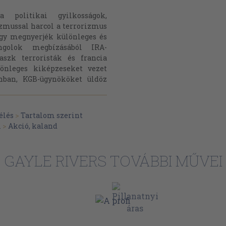
 politikai gyilkosságok,
zmussal harcol a terrorizmus
ogy megnyerjék különleges és
ngolok megbízásából IRA-
aszk terroristák és francia
lönleges kiképzeseket vezet
onban, KGB-ügynököket üldöz
élés
>
Tartalom szerint
m
>
Akció, kaland
GAYLE RIVERS TOVÁBBI MŰVEI