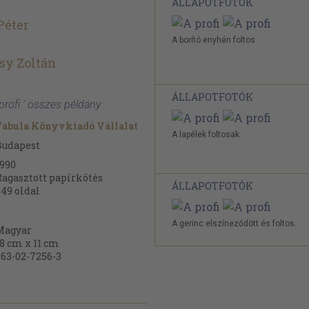
ÁLLAPOTFOTÓK
Péter
A borító enyhén foltos.
sy Zoltán
ÁLLAPOTFOTÓK
 profi ' összes példány
Fabula Könyvkiadó Vállalat
A lapélek foltosak.
Budapest
1990
Ragasztott papírkötés
ÁLLAPOTFOTÓK
349
oldal
A gerinc elszíneződött és foltos.
Magyar
18 cm x 11 cm
963-02-7256-3