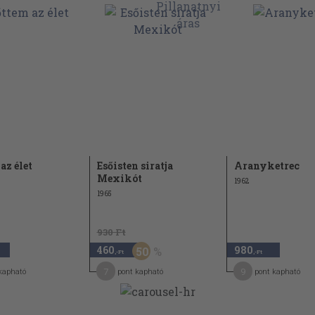
az élet
Esőisten siratja
Aranyketrec
Mexikót
1962
1965
930 Ft
460
980
50
,-Ft
,-Ft
7
9
kapható
pont kapható
pont kapható