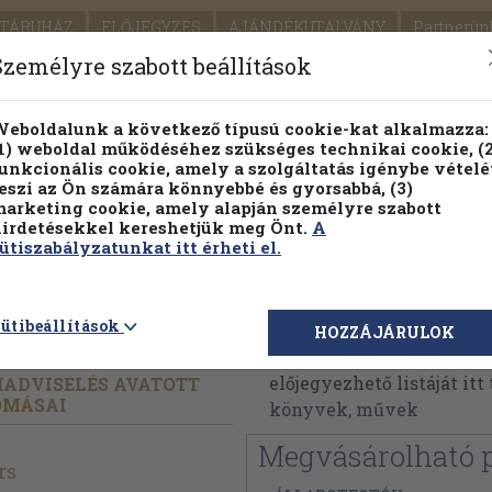
TÁRUHÁZ
ELŐJEGYZÉS
AJÁNDÉKUTALVÁNY
Partnerün
SZÁLLÍTÁS
SEGÍTSÉG
Személyre szabott beállítások
1.
Részletes kereső
Témaköri fa
eboldalunk a következő típusú cookie-kat alkalmazza:
1) weboldal működéséhez szükséges technikai cookie, (2
KIADV
unkcionális cookie, amely a szolgáltatás igénybe vételé
LEGNA
eszi az Ön számára könnyebbé és gyorsabbá, (3)
arketing cookie, amely alapján személyre szabott
PILLANATNYI ÁRAINK
ÖRÖK TÖRTÉNETEK
irdetésekkel kereshetjük meg Önt.
A
ütiszabályzatunkat itt érheti el.
Gayle Rivers
ütibeállítások
HOZZÁJÁRULOK
Gayle Rivers műveinek 
előjegyezhető listáját it
 HADVISELÉS AVATOTT
OMÁSAI
könyvek, művek
Megvásárolható 
rs