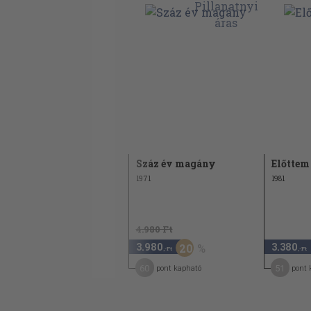
Az öt világvallás
Száz év magány
Előttem 
1984
1971
1981
4.980 Ft
2.440
3.980
3.380
20
,-Ft
,-Ft
,-Ft
37
60
51
pont kapható
pont kapható
pont 