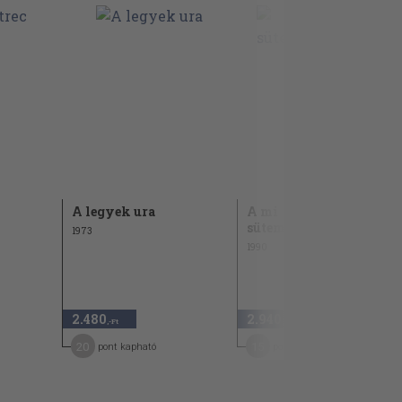
A legyek ura
A mi
süteményeskönyvünk
1973
1990
2.480
2.940
,-Ft
,-Ft
20
15
pont kapható
pont kapható