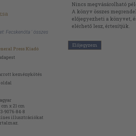
Nincs megvásárolható pé
A könyv összes megrendelh
zsa
előjegyezheti a könyvet, 
elérhető lesz, értesítjük.
et: Fecskenóta ' összes
Előjegyzem
neral Press Kiadó
udapest
arrott keménykötés
oldal
agyar
 cm x 21 cm
3-9076-84-8
ínes illusztrációkat
artalmaz.