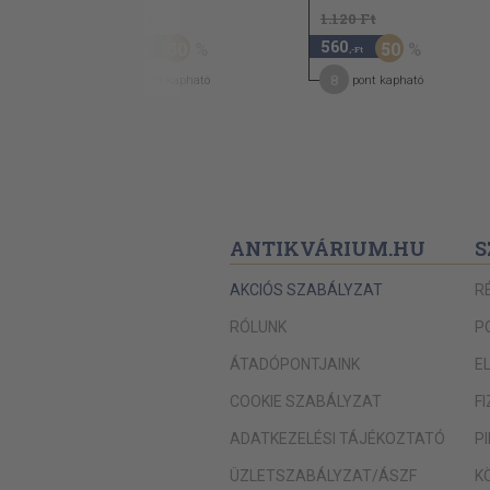
960 Ft
1.120 Ft
480
560
50
50
,-Ft
,-Ft
7
8
pont kapható
pont kapható
ANTIKVÁRIUM.HU
S
AKCIÓS SZABÁLYZAT
R
RÓLUNK
P
ÁTADÓPONTJAINK
E
COOKIE SZABÁLYZAT
F
ADATKEZELÉSI TÁJÉKOZTATÓ
P
ÜZLETSZABÁLYZAT/ÁSZF
K