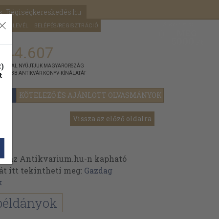
k: Régiségkereskedés.hu
A kosaram
HÍRLEVÉL
BELÉPÉS/REGISZTRÁCIÓ
MÉG
0
5000
Ft
144.607
)
ÁNNYAL NYÚJTJUK MAGYARORSZÁG
t
GYOBB ANTIKVÁR KÖNYV-KÍNÁLATÁT
YOK
KÖTELEZŐ ÉS AJÁNLOTT OLVASMÁNYOK
Vissza az előző oldalra
ek az Antikvarium.hu-n kapható
át itt tekintheti meg:
Gazdag
k
példányok