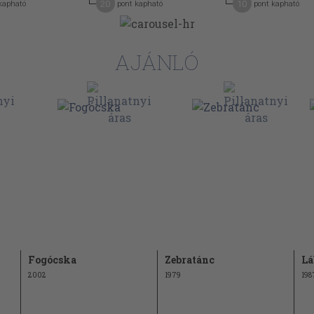
30
20
10
kapható
pont kapható
pont kapható
31
AJÁNLÓ
Fogócska
Zebratánc
Lá
2002
1979
198