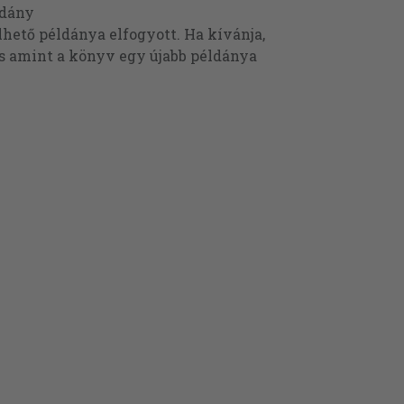
ldány
ető példánya elfogyott. Ha kívánja,
és amint a könyv egy újabb példánya