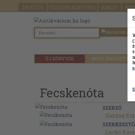
ÉRTESÍTŐ
FIZESSEN
KÖNYVVEL!
AUKCIÓ
PON
W
(
f
t
m
ÚJ KÖNYVEK
MOST ÉRKEZETT
h
s
Fecskenóta
S
SZERZŐ
Gazdag Erz
SZERKESZTŐ
Lackó Kata