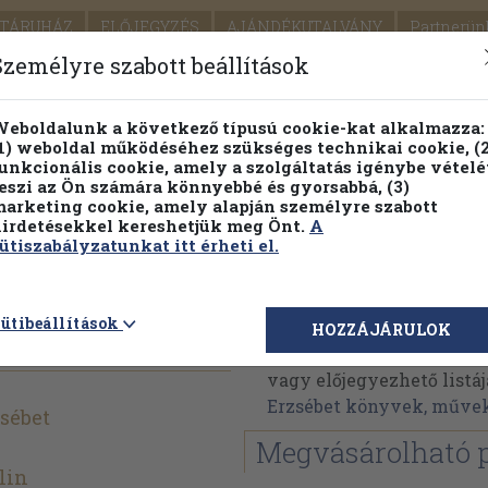
TÁRUHÁZ
ELŐJEGYZÉS
AJÁNDÉKUTALVÁNY
Partnerün
SZÁLLÍTÁS
SEGÍTSÉG
Személyre szabott beállítások
1.
Részletes kereső
Témaköri fa
eboldalunk a következő típusú cookie-kat alkalmazza:
1) weboldal működéséhez szükséges technikai cookie, (2
KIADV
unkcionális cookie, amely a szolgáltatás igénybe vételé
LEGNA
eszi az Ön számára könnyebbé és gyorsabbá, (3)
arketing cookie, amely alapján személyre szabott
PILLANATNYI ÁRAINK
FENNTARTHATÓ OLVASMÁN
irdetésekkel kereshetjük meg Önt.
A
ütiszabályzatunkat itt érheti el.
Gazdag Erzsébet
ütibeállítások
HOZZÁJÁRULOK
Gazdag Erzsébet művein
vagy előjegyezhető listáj
Erzsébet könyvek, műve
sébet
Megvásárolható 
lin