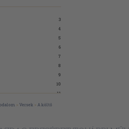
3
4
5
6
7
8
9
10
11
12
irodalom
>
Versek
>
A költő
13
14