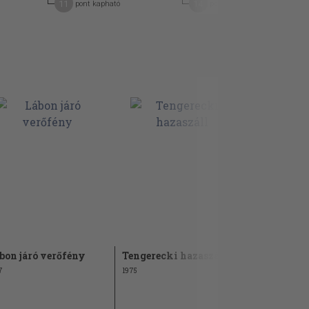
11
14
pont kapható
pont kapható
bon járó verőfény
Tengerecki hazaszáll
Három mor
fél
7
1975
1985