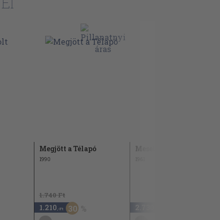
EI
Megjött a Télapó
Mesebolt
1990
1961
1.740 Ft
1.210
2.730
30
,-Ft
,-Ft