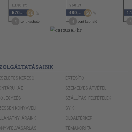
1.140 Ft
960 Ft
570
480
1.
50
50
,-Ft
,-Ft
5
4
6
pont kapható
pont kapható
ZOLGÁLTATÁSAINK
ÉSZLETES KERESŐ
ÉRTESÍTŐ
ONTÁRUHÁZ
SZEMÉLYES ÁTVÉTEL
LŐJEGYZÉS
SZÁLLÍTÁSI FELTÉTELEK
IZESSEN KÖNYVVEL!
GYIK
ILLANATNYI ÁRAINK
OLDALTÉRKÉP
ÖNYVFELVÁSÁRLÁS
TÉMAKÖRI FA