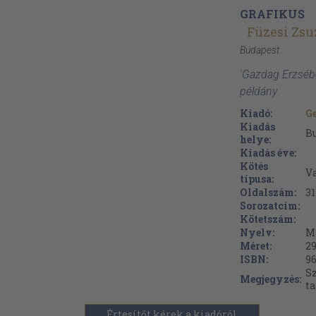
GRAFIKUS
Füzesi Zsu
Budapest
'Gazdag Erzséb
példány
Kiadó:
Ge
Kiadás
B
helye:
Kiadás éve:
Kötés
V
típusa:
Oldalszám:
31
Sorozatcím:
Kötetszám:
Nyelv:
M
Méret:
29
ISBN:
96
Sz
Megjegyzés:
t
Értesítőt kérek a kiadóról