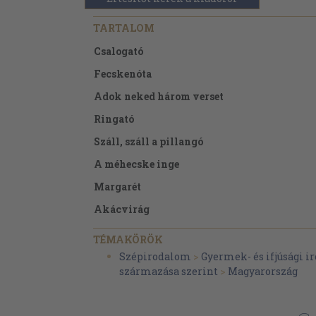
TARTALOM
Csalogató
Fecskenóta
Adok neked három verset
Ringató
Száll, száll a pillangó
A méhecske inge
Margarét
Akácvirág
Csigaút
TÉMAKÖRÖK
Pitypangok
Szépirodalom
>
Gyermek- és ifjúsági 
származása szerint
>
Magyarország
Száll a pitypang-bóbita
Napraforgó