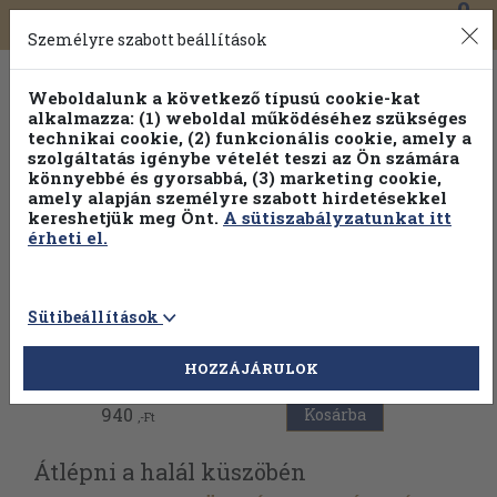
0
Toggle
Főmenü
Könyveink
navigation
Személyre szabott beállítások
Weboldalunk a következő típusú cookie-kat
alkalmazza: (1) weboldal működéséhez szükséges
technikai cookie, (2) funkcionális cookie, amely a
szolgáltatás igénybe vételét teszi az Ön számára
könnyebbé és gyorsabbá, (3) marketing cookie,
Válogasson több mint 1.000.000 kiadványunk közül
10-
amely alapján személyre szabott hirdetésekkel
100% kedvezménnyel!
kereshetjük meg Önt.
A sütiszabályzatunkat itt
érheti el.
Sütibeállítások
Vissza az előző oldalra
HOZZÁJÁRULOK
940
Kosárba
,-Ft
Átlépni a halál küszöbén