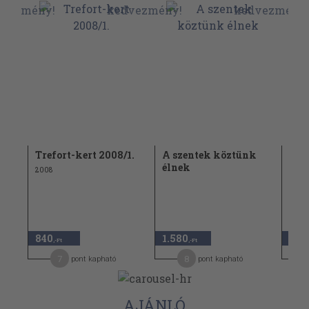
Trefort-kert 2008/1.
A szentek köztünk
Tol
)
élnek
2008
2001
1.14
840
1.580
790
,-Ft
,-Ft
7
8
pont kapható
pont kapható
AJÁNLÓ