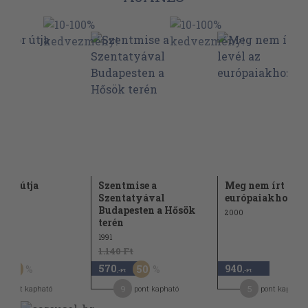
dor útja
Szentmise a
Meg nem írt levé
Szentatyával
európaiakhoz
Budapesten a Hősök
2000
terén
1991
t
1.140 Ft
570
940
30
50
,-Ft
,-Ft
9
5
pont kapható
pont kapható
pont kapható