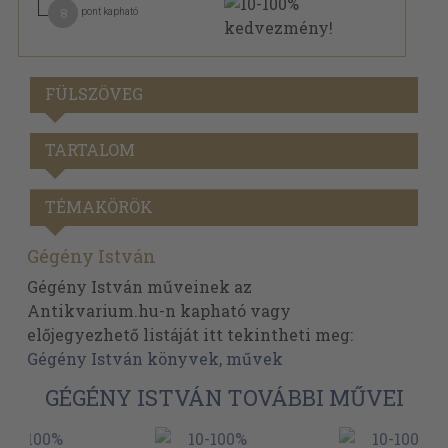
8
pont kapható
FÜLSZÖVEG
TARTALOM
TÉMAKÖRÖK
Gégény István
Gégény István műveinek az
Antikvarium.hu-n kapható vagy
előjegyezhető listáját itt tekintheti meg:
Gégény István könyvek, művek
GÉGÉNY ISTVÁN TOVÁBBI MŰVEI