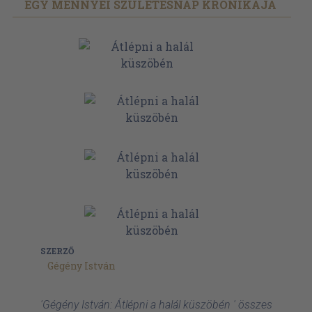
EGY MENNYEI SZÜLETÉSNAP KRÓNIKÁJA
SZERZŐ
Gégény István
'Gégény István: Átlépni a halál küszöbén ' összes