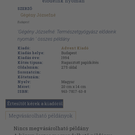
SZERZŐ
Gégény Józsefné
Budapest
'Gégény Józsefné: Természetgyógyász elődeink
nyomán ' összes példány
Kiadó:
Advent Kiadó
Kiadás helye:
Budapest
Kiadás éve:
1994
Kötés típusa:
Ragasztott papírkötés
Oldalszám:
275
oldal
Sorozatcím:
Kötetszám:
Nyelv:
Magyar
Méret:
20 cm x 14 cm
ISBN:
963-7817-63-8
Értesítőt kérek a kiadóról
Megvásárolható példányok
Nincs megvásárolható példány