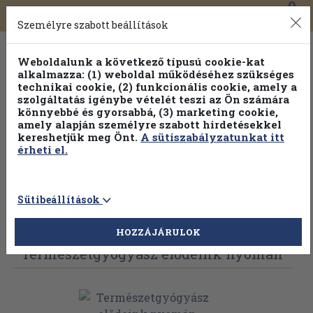
0
Toggle
Főmenü
Könyveink
navigation
Személyre szabott beállítások
Weboldalunk a következő típusú cookie-kat
alkalmazza: (1) weboldal működéséhez szükséges
technikai cookie, (2) funkcionális cookie, amely a
szolgáltatás igénybe vételét teszi az Ön számára
könnyebbé és gyorsabbá, (3) marketing cookie,
Válogasson több mint 30 000 kötet közül
amely alapján személyre szabott hirdetésekkel
Hobbi témakörökben
20% kedvezménnyel!
kereshetjük meg Önt.
A sütiszabályzatunkat itt
érheti el.
Sütibeállítások
Vissza az előző oldalra
Válasszon példányt
HOZZÁJÁRULOK
Természetgyógyász elődeink nyomán