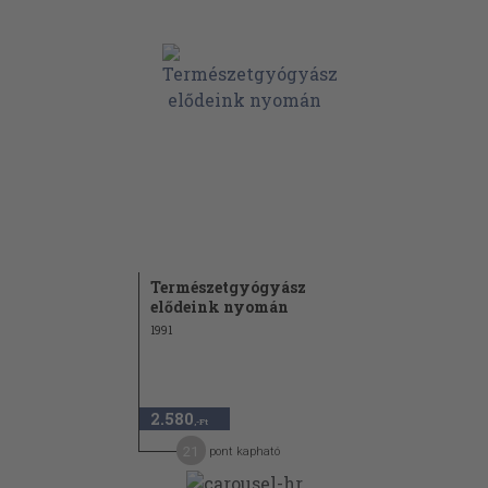
Természetgyógyász
elődeink nyomán
1991
2.580
,-Ft
21
pont kapható