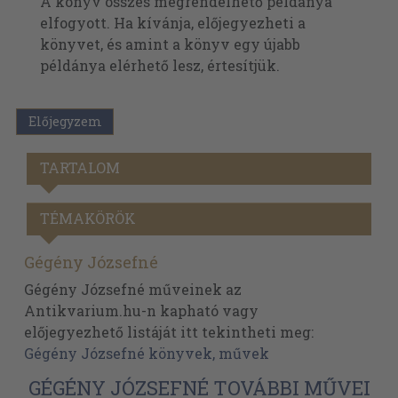
A könyv összes megrendelhető példánya
elfogyott. Ha kívánja, előjegyezheti a
könyvet, és amint a könyv egy újabb
példánya elérhető lesz, értesítjük.
Előjegyzem
TARTALOM
TÉMAKÖRÖK
Gégény Józsefné
Gégény Józsefné műveinek az
Antikvarium.hu-n kapható vagy
előjegyezhető listáját itt tekintheti meg:
Gégény Józsefné könyvek, művek
GÉGÉNY JÓZSEFNÉ TOVÁBBI MŰVEI