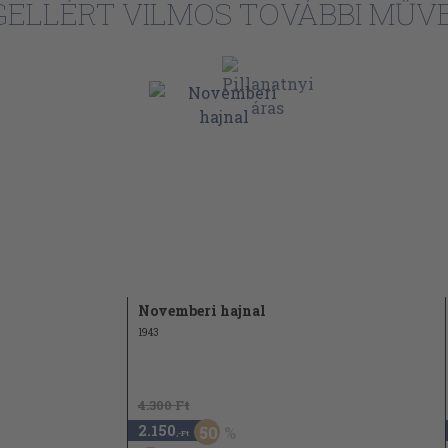
GELLÉRT VILMOS TOVÁBBI MŰVE
Novemberi hajnal
1943
4.300 Ft
2.150
50
,-Ft