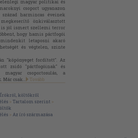
elenlegi magyar politikai és
 maroknyi csoport ugyanazon
 század harmincas éveinek
megkeserítő önkiválasztott
is jól ismert szellemi terror
öbbent, hogy hamis pártfogói
mindenkit letaposni akaró
etségét és végtelen, szinte
n "köpönyeget fordított". Az
ott zsidó "pártfogóinak" és
b magyar csoportosulás, a
 Már csak...
Tovább
Írókról, költőkről
élés
>
Tartalom szerint
>
költők
élés
>
Az író származása