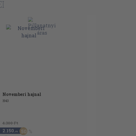
I
Novemberi hajnal
1943
4.300 Ft
2.150
50
,-Ft