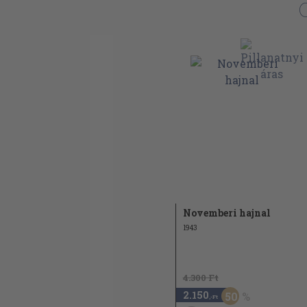
Novemberi hajnal
1943
4.300 Ft
2.150
50
,-Ft