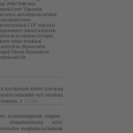
tal 1945/1946-ban
szeállított "Fasiszta
ellemű, antidemokratikus
 szovjetellenes
jtótermékek I-IV." címmel
gnevezett zárolt könyvek
teles és hivatalos listáján.
kete-fehér fotókkal
lusztrálva. Nyomtatta
eged Városi Nyomda és
nyvkiadó Rt.
ik kortársunk életét írta meg
kkalta nehezebb volt azonban
 éveken...
Tovább
lmi munkásságának legjava -
olvasóközönség előtt.
n életműve meghamisításának