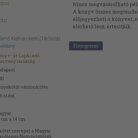
lmos
Nincs megvásárolható pé
A könyv összes megrendelh
előjegyezheti a könyvet, 
mán
elérhető lesz, értesítjük.
 Sértő Kálmán élete (Tiltólistás
Előjegyzem
 példány
nyv- és Lapkiadó
észvénytársaság
udapest
41
nyvkötői vászonkötés
6
oldal
agyar
 cm x 14 cm
kötet szerepel a Magyar
eiglenes Nemzetgyűlés