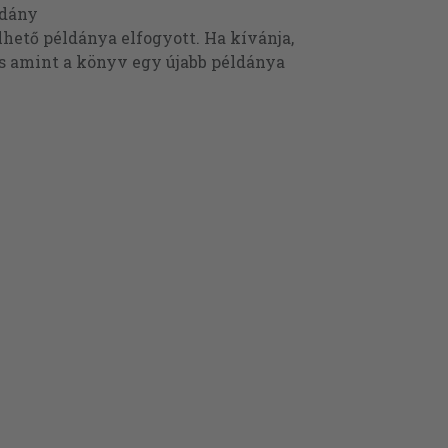
ldány
ető példánya elfogyott. Ha kívánja,
és amint a könyv egy újabb példánya