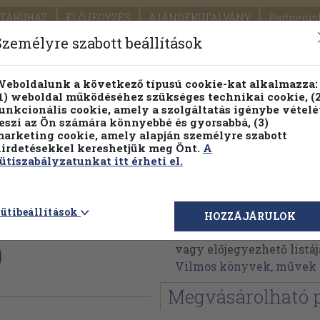
TÁRUHÁZ
ELŐJEGYZÉS
AJÁNDÉKUTALVÁNY
Partnerün
SZÁLLÍTÁS
SEGÍTSÉG
Személyre szabott beállítások
1.
Részletes kereső
Témaköri fa
eboldalunk a következő típusú cookie-kat alkalmazza:
1) weboldal működéséhez szükséges technikai cookie, (2
KIADV
unkcionális cookie, amely a szolgáltatás igénybe vételé
LEGNA
eszi az Ön számára könnyebbé és gyorsabbá, (3)
arketing cookie, amely alapján személyre szabott
PILLANATNYI ÁRAINK
FENNTARTHATÓ OLVASMÁN
irdetésekkel kereshetjük meg Önt.
A
ütiszabályzatunkat itt érheti el.
ete
Gellért Vilmos
ütibeállítások
HOZZÁJÁRULOK
Gellért Vilmos műveinek
)
vagy előjegyezhető listáj
Vilmos könyvek, művek
Megvásárolható 