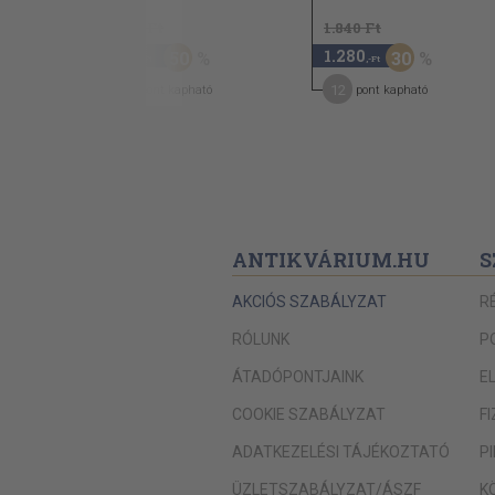
1.110 Ft
1.840 Ft
550
1.280
50
30
,-Ft
,-Ft
8
12
pont kapható
pont kapható
ANTIKVÁRIUM.HU
S
AKCIÓS SZABÁLYZAT
R
RÓLUNK
P
ÁTADÓPONTJAINK
E
COOKIE SZABÁLYZAT
F
ADATKEZELÉSI TÁJÉKOZTATÓ
P
ÜZLETSZABÁLYZAT/ÁSZF
K