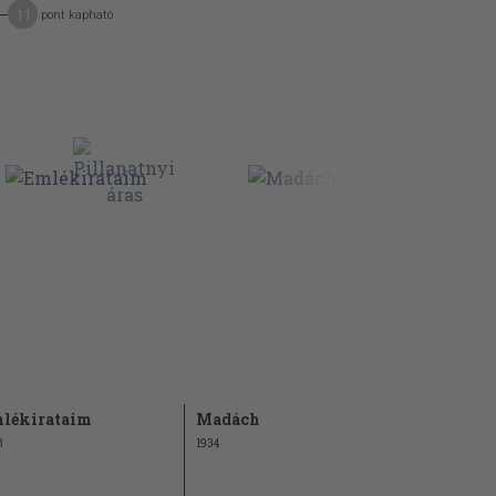
11
pont kapható
lékirataim
Madách
Zrinyi a kö
3
1934
1929