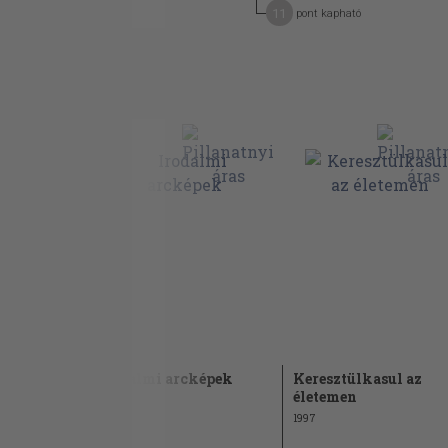
11
pont kapható
endák,
Irodalmi arcképek
Keresztülkasul az
alom 2.
életemen
1985
1997