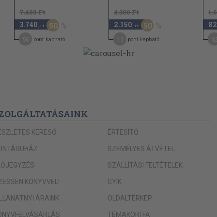
7.480 Ft
4.300 Ft
1.
3.740
2.150
82
50
50
,-Ft
,-Ft
56
11
1
pont kapható
pont kapható
ZOLGÁLTATÁSAINK
ÉSZLETES KERESŐ
ÉRTESÍTŐ
ONTÁRUHÁZ
SZEMÉLYES ÁTVÉTEL
LŐJEGYZÉS
SZÁLLÍTÁSI FELTÉTELEK
IZESSEN KÖNYVVEL!
GYIK
ILLANATNYI ÁRAINK
OLDALTÉRKÉP
ÖNYVFELVÁSÁRLÁS
TÉMAKÖRI FA