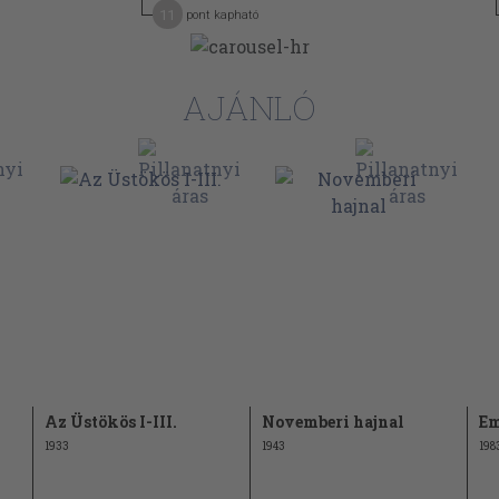
11
pont kapható
AJÁNLÓ
Az Üstökös I-III.
Novemberi hajnal
Em
1933
1943
198