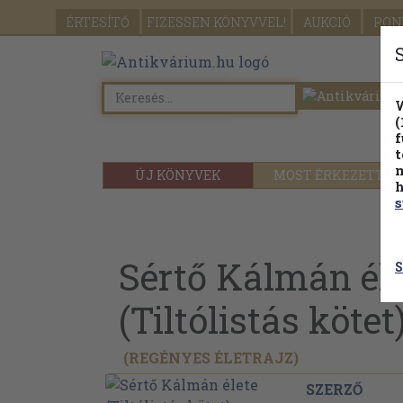
ÉRTESÍTŐ
FIZESSEN
KÖNYVVEL!
AUKCIÓ
PON
W
(
f
t
m
ÚJ KÖNYVEK
MOST ÉRKEZETT
h
s
Sértő Kálmán él
S
(Tiltólistás kötet
(REGÉNYES ÉLETRAJZ)
SZERZŐ