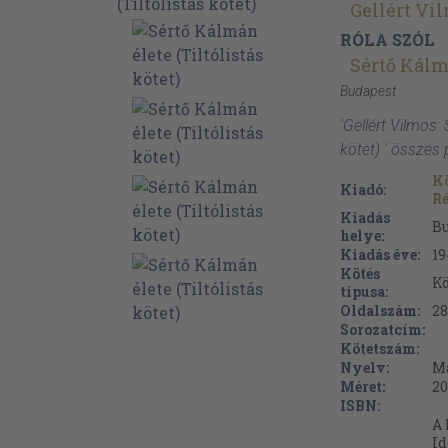
Gellért Vi
RÓLA SZÓL
Sértő Kál
Budapest
'Gellért Vilmos:
kötet) ' összes
Kö
Kiadó:
R
Kiadás
B
helye:
Kiadás éve:
19
Kötés
Kö
típusa:
Oldalszám:
28
Sorozatcím:
Kötetszám:
Nyelv:
M
Méret:
20
ISBN:
A 
Id