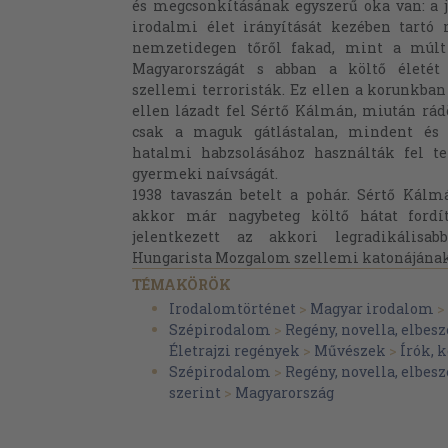
és megcsonkításának egyszerű oka van: a j
irodalmi élet irányítását kezében tartó
nemzetidegen tőről fakad, mint a múlt
Magyarországát s abban a költő életét 
szellemi terroristák. Ez ellen a korunkban 
ellen lázadt fel Sértő Kálmán, miután rád
csak a maguk gátlástalan, mindent és 
hatalmi habzsolásához használták fel teh
gyermeki naívságát.
1938 tavaszán betelt a pohár. Sértő Kálmá
akkor már nagybeteg költő hátat fordít
jelentkezett az akkori legradikálisab
Hungarista Mozgalom szellemi katonájának.
TÉMAKÖRÖK
Irodalomtörténet
>
Magyar irodalom
>
Szépirodalom
>
Regény, novella, elbesz
Életrajzi regények
>
Művészek
>
Írók, 
Szépirodalom
>
Regény, novella, elbesz
szerint
>
Magyarország