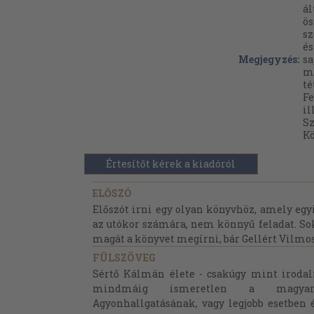
ál
ös
sz
és
Megjegyzés:
sa
me
té
Fe
il
Sz
Kö
Értesítőt kérek a kiadóról
ELŐSZÓ
Előszót irni egy olyan könyvhöz, amely egy
az utókor számára, nem könnyű feladat. So
magát a könyvet megírni, bár Gellért Vilmos
FÜLSZÖVEG
Sértő Kálmán élete - csakúgy mint iroda
mindmáig ismeretlen a magyar 
Agyonhallgatásának, vagy legjobb esetbe