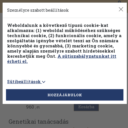
0
Toggle
Főmenü
Könyveink
navigation
Személyre szabott beállítások
Weboldalunk a következő típusú cookie-kat
alkalmazza: (1) weboldal működéséhez szükséges
technikai cookie, (2) funkcionális cookie, amely a
szolgáltatás igénybe vételét teszi az Ön számára
könnyebbé és gyorsabbá, (3) marketing cookie,
amely alapján személyre szabott hirdetésekkel
kereshetjük meg Önt.
A sütiszabályzatunkat itt
érheti el.
Sütibeállítások
Vissza az előző oldalra
HOZZÁJÁRULOK
960
Kosárba
,-Ft
Genetikai tanácsadás