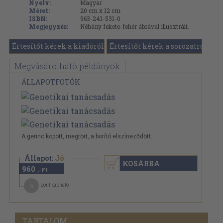
Nyelv:
Magyar
Méret:
20 cm x 12 cm
ISBN:
963-241-531-0
Megjegyzés:
Néhány fekete-fehér ábrával illusztrált.
Értesítőt kérek a kiadóról
Értesítőt kérek a sorozatról
Megvásárolható példányok
ÁLLAPOTFOTÓK
A gerinc kopott, megtört, a borító elszíneződött.
Állapot:
Jó
KOSÁRBA
960
,-Ft
5
pont kapható
TARTALOM