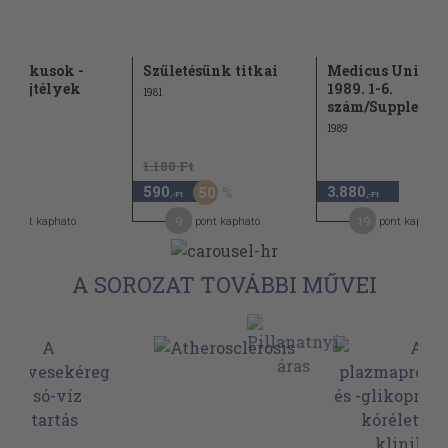
matikusok -
Születésünk titkai
Medicus Univers
 - rejtélyek
1989. 1-6.
1981
szám/Suppleme
1989
1.180 Ft
590
3.880
50
,-Ft
,-Ft
,-Ft
0
9
19
pont kapható
pont kapható
pont kapható
A SOROZAT TOVÁBBI MŰVEI