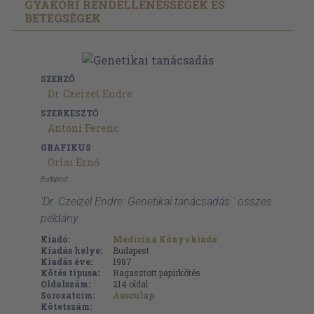
GYAKORI RENDELLENESSÉGEK ÉS
BETEGSÉGEK
SZERZŐ
Dr. Czeizel Endre
SZERKESZTŐ
Antoni Ferenc
GRAFIKUS
Orlai Ernő
Budapest
'Dr. Czeizel Endre: Genetikai tanácsadás ' összes
példány
Kiadó:
Medicina Könyvkiadó
Kiadás helye:
Budapest
Kiadás éve:
1987
Kötés típusa:
Ragasztott papírkötés
Oldalszám:
214
oldal
Sorozatcím:
Aesculap
Kötetszám: