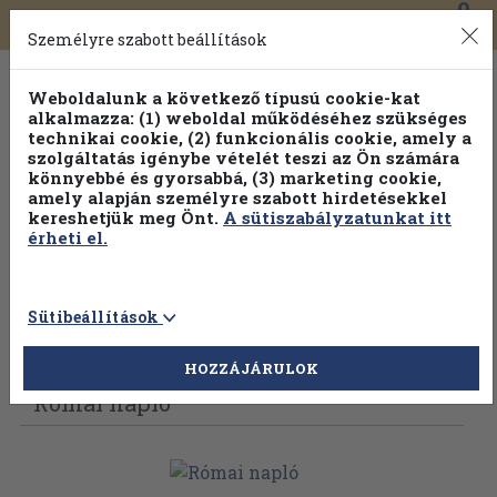
0
Toggle
Főmenü
Könyveink
navigation
Személyre szabott beállítások
Weboldalunk a következő típusú cookie-kat
alkalmazza: (1) weboldal működéséhez szükséges
technikai cookie, (2) funkcionális cookie, amely a
szolgáltatás igénybe vételét teszi az Ön számára
könnyebbé és gyorsabbá, (3) marketing cookie,
Válogasson több mint 30 000 kötet közül
amely alapján személyre szabott hirdetésekkel
Hobbi témakörökben
20% kedvezménnyel!
kereshetjük meg Önt.
A sütiszabályzatunkat itt
érheti el.
Sütibeállítások
Vissza az előző oldalra
Válasszon példányt
HOZZÁJÁRULOK
Római napló