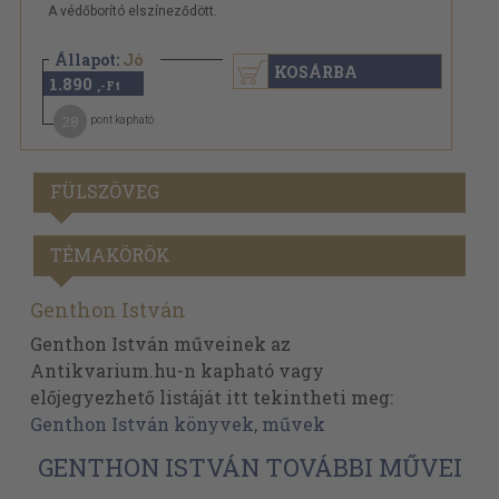
A védőborító elszíneződött.
Állapot:
Jó
KOSÁRBA
1.890
,-Ft
28
pont kapható
FÜLSZÖVEG
TÉMAKÖRÖK
Genthon István
Genthon István műveinek az
Antikvarium.hu-n kapható vagy
előjegyezhető listáját itt tekintheti meg:
Genthon István könyvek, művek
GENTHON ISTVÁN TOVÁBBI MŰVEI