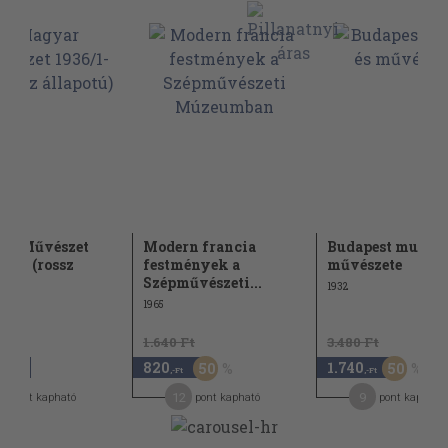
ar Művészet
Modern francia
Budapest multja 
-12. (rossz
festmények a
művészete
otú)
Szépművészeti...
1932
1965
1.640 Ft
3.480 Ft
820
1.740
50
50
,-Ft
,-Ft
,-Ft
7
12
9
pont kapható
pont kapható
pont kapható