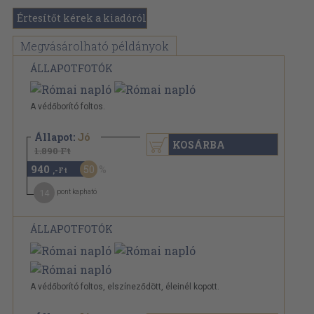
Értesítőt kérek a kiadóról
Megvásárolható példányok
ÁLLAPOTFOTÓK
A védőborító foltos.
Állapot:
Jó
KOSÁRBA
1.890 Ft
940
50
,-Ft
14
pont kapható
ÁLLAPOTFOTÓK
A védőborító foltos, elszíneződött, éleinél kopott.