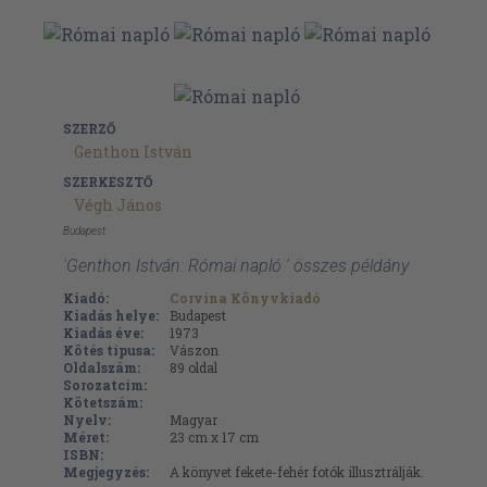
SZERZŐ
Genthon István
SZERKESZTŐ
Végh János
Budapest
'Genthon István: Római napló ' összes példány
Kiadó:
Corvina Könyvkiadó
Kiadás helye:
Budapest
Kiadás éve:
1973
Kötés típusa:
Vászon
Oldalszám:
89
oldal
Sorozatcím:
Kötetszám:
Nyelv:
Magyar
Méret:
23 cm x 17 cm
ISBN:
Megjegyzés:
A könyvet fekete-fehér fotók illusztrálják.