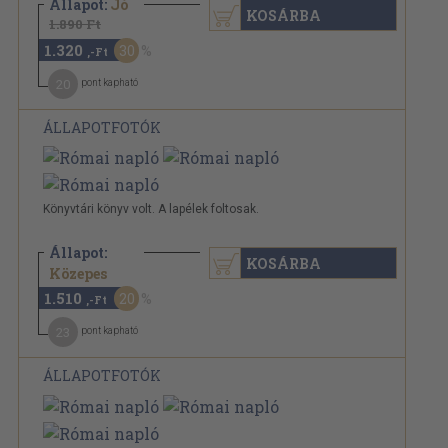
Állapot:
Jó
KOSÁRBA
1.890 Ft
1.320
30
,-Ft
20
pont kapható
ÁLLAPOTFOTÓK
Könyvtári könyv volt. A lapélek foltosak.
Állapot:
KOSÁRBA
1.890 Ft
Közepes
1.510
20
,-Ft
23
pont kapható
ÁLLAPOTFOTÓK