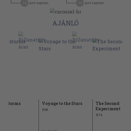
14
19
pont kapható
pont kapható
AJÁNLÓ
on storms
Voyage to the Stars
The Second
Experiment
1968
1974