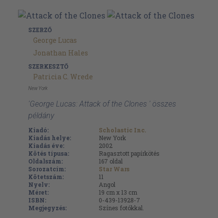
SZERZŐ
George Lucas
Jonathan Hales
SZERKESZTŐ
Patricia C. Wrede
New York
'George Lucas: Attack of the Clones ' összes
példány
Kiadó:
Scholastic Inc.
Kiadás helye:
New York
Kiadás éve:
2002
Kötés típusa:
Ragasztott papírkötés
Oldalszám:
167
oldal
Sorozatcím:
Star Wars
Kötetszám:
11
Nyelv:
Angol
Méret:
19 cm x 13 cm
ISBN:
0-439-13928-7
Megjegyzés:
Színes fotókkal.