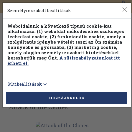
0
Toggle
Főmenü
Könyveink
navigation
Személyre szabott beállítások
Weboldalunk a következő típusú cookie-kat
alkalmazza: (1) weboldal működéséhez szükséges
technikai cookie, (2) funkcionális cookie, amely a
szolgáltatás igénybe vételét teszi az Ön számára
könnyebbé és gyorsabbá, (3) marketing cookie,
amely alapján személyre szabott hirdetésekkel
kereshetjük meg Önt.
A sütiszabályzatunkat itt
érheti el.
Sütibeállítások
Vissza az előző oldalra
Válasszon példányt
HOZZÁJÁRULOK
Attack of the Clones