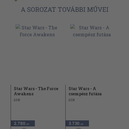
A SOROZAT TOVÁBBI MŰVEI
Star Wars - The Force
Star Wars - A
Awakens
csempész futása
2015
2015
2.780
3.730
,-Ft
,-Ft