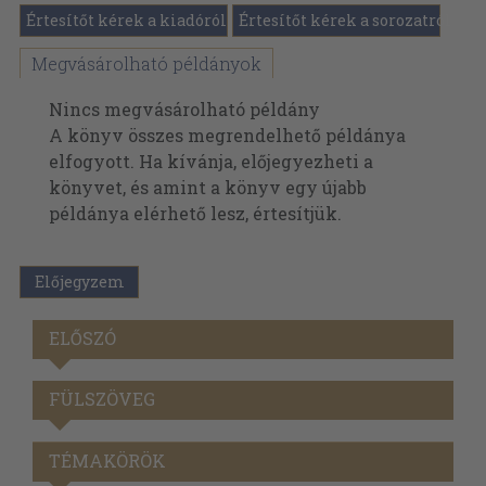
Értesítőt kérek a kiadóról
Értesítőt kérek a sorozatról
Megvásárolható példányok
Nincs megvásárolható példány
A könyv összes megrendelhető példánya
elfogyott. Ha kívánja, előjegyezheti a
könyvet, és amint a könyv egy újabb
példánya elérhető lesz, értesítjük.
Előjegyzem
ELŐSZÓ
FÜLSZÖVEG
TÉMAKÖRÖK