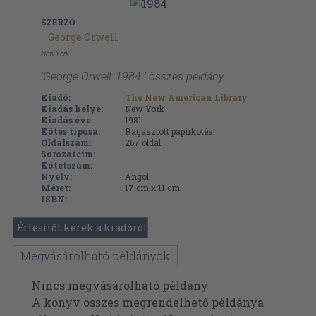
SZERZŐ
George Orwell
New York
'George Orwell: 1984 ' összes példány
Kiadó:
The New American Library
Kiadás helye:
New York
Kiadás éve:
1981
Kötés típusa:
Ragasztott papírkötés
Oldalszám:
267
oldal
Sorozatcím:
Kötetszám:
Nyelv:
Angol
Méret:
17 cm x 11 cm
ISBN:
Értesítőt kérek a kiadóról
Megvásárolható példányok
Nincs megvásárolható példány
A könyv összes megrendelhető példánya