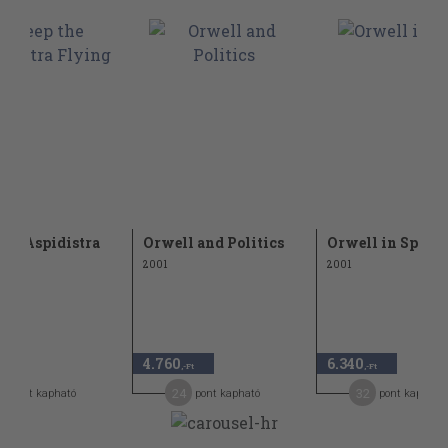
the Aspidistra
Orwell and Politics
Orwell in Spain
ng
2001
2001
4.760
6.340
,-Ft
,-Ft
,-Ft
0
24
32
pont kapható
pont kapható
pont kapható