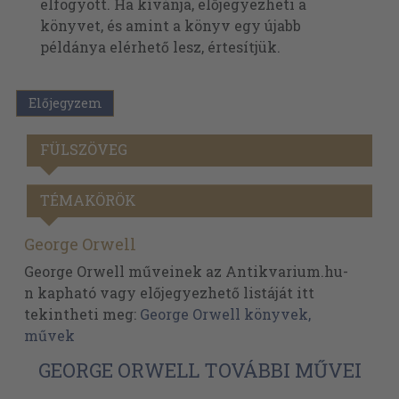
elfogyott. Ha kívánja, előjegyezheti a
könyvet, és amint a könyv egy újabb
példánya elérhető lesz, értesítjük.
Előjegyzem
FÜLSZÖVEG
TÉMAKÖRÖK
George Orwell
George Orwell műveinek az Antikvarium.hu-
n kapható vagy előjegyezhető listáját itt
tekintheti meg:
George Orwell könyvek,
művek
GEORGE ORWELL TOVÁBBI MŰVEI