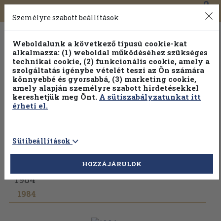
0
Toggle
Főmenü
Könyveink
navigation
Személyre szabott beállítások
Weboldalunk a következő típusú cookie-kat
alkalmazza: (1) weboldal működéséhez szükséges
technikai cookie, (2) funkcionális cookie, amely a
szolgáltatás igénybe vételét teszi az Ön számára
könnyebbé és gyorsabbá, (3) marketing cookie,
amely alapján személyre szabott hirdetésekkel
kereshetjük meg Önt.
A sütiszabályzatunkat itt
érheti el.
Sütibeállítások
Vissza az előző oldalra
Válasszon példányt
HOZZÁJÁRULOK
1984
1984