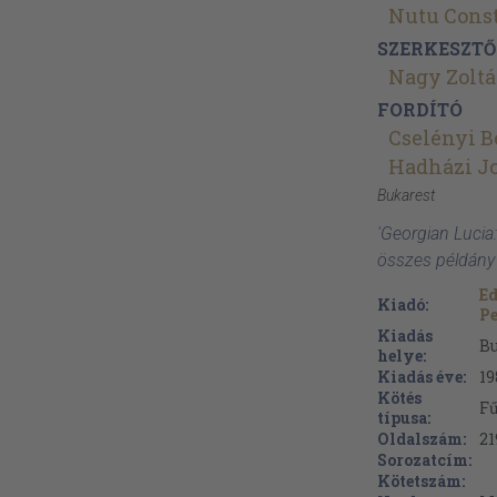
Nutu Cons
SZERKESZTŐ
Nagy Zolt
FORDÍTÓ
Cselényi B
Hadházi J
Bukarest
'Georgian Lucia:
összes példány
Ed
Kiadó:
P
Kiadás
Bu
helye:
Kiadás éve:
19
Kötés
Fű
típusa:
Oldalszám:
21
Sorozatcím:
Kötetszám: