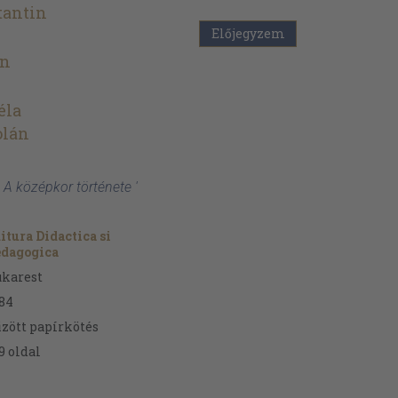
tantin
Előjegyzem
án
éla
olán
 A középkor története '
itura Didactica si
edagogica
karest
84
zött papírkötés
9
oldal