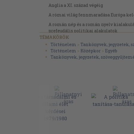
Anglia a XI. század végéig
A római világ fennmaradása Európa kel
A román nép és a román nyelv kialakulás
prefeudális politikai alakulatok
TÉMAKÖRÖK
A kijevi Oroszország
Történelem
>
Tankönyvek, jegyzetek, 
A fontosabb ázsiai államok a középkorb
Történelem
>
Középkor
>
Egyéb
Tankönyvek, jegyzetek, szöveggyűjtem
Az arabok a középkorban
A mongol állam
Kína a középkorban
A kultúra a korai feudalizmus korában
A feudális társadalmi rend fejlődése (XII.-X
A feudális társadalom és jellemvonásai
A városok kialakulása és fejlődése
Az egyház a középkorban