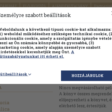
TÁRUHÁZ
ELŐJEGYZÉS
AJÁNDÉKUTALVÁNY
Partnerün
SZÁLLÍTÁS
SEGÍTSÉG
Személyre szabott beállítások
1.
Részletes kereső
Témaköri fa
eboldalunk a következő típusú cookie-kat alkalmazza:
1) weboldal működéséhez szükséges technikai cookie, (2
KIADV
unkcionális cookie, amely a szolgáltatás igénybe vételé
LEGNA
eszi az Ön számára könnyebbé és gyorsabbá, (3)
arketing cookie, amely alapján személyre szabott
PILLANATNYI ÁRAINK
FENNTARTHATÓ OLVASMÁN
irdetésekkel kereshetjük meg Önt.
A
ütiszabályzatunkat itt érheti el.
nete
ütibeállítások
Megvásárolható 
HOZZÁJÁRULOK
A
Nincs megvásárolható pé
A könyv összes megrendelh
előjegyezheti a könyvet, 
ucia
elérhető lesz, értesítjük.
lica