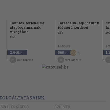
lása Nyugat-
81
87
Tanulók történelmi
Társadalmi fejlődésünk
"M
alapfogalmainak
időszerű kérdései
hí
92
vizsgálata
1986
20
1968
i
1.130 Ft
1.
97
2.640
560
1.
50
,-Ft
,-Ft
101
21
8
1
pont kapható
pont kapható
k helyzete a
105
109
112
ZOLGÁLTATÁSAINK
115
ÉSZLETES KERESŐ
ÉRTESÍTŐ