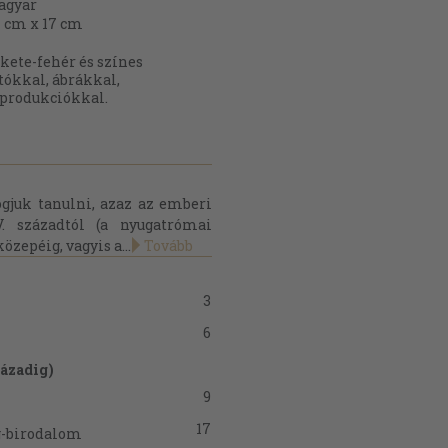
agyar
 cm x 17 cm
kete-fehér és színes
tókkal, ábrákkal,
produkciókkal.
gjuk tanulni, azaz az emberi
V. századtól (a nyugatrómai
özepéig, vagyis a...
Tovább
3
6
zázadig)
9
17
g-birodalom