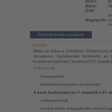
Nyelv:
M
Méret:
24
ISBN:
Fe
Megjegyzés:
fo
re
Értesítőt kérek a kiadóról
ELŐSZÓ
Ebben az évben a középkori történelmet fo
társadalom fejlődésének történetét az 
birodalom bukásától) kezdve a XVII. század k
TARTALOM
Összefoglalás
Bevezetés a középkor történetébe
A korai feudalizmus (az V. századtól a XI. s
A népvándorlás
A frank állam megalakulása. A karolin