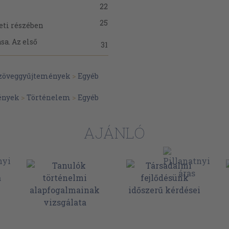
22
25
eti részében
a. Az első
31
37
szöveggyűjtemények
>
Egyéb
40
an
ények
>
Történelem
>
Egyéb
41
47
AJÁNLÓ
51
55
V. század)
60
68
76