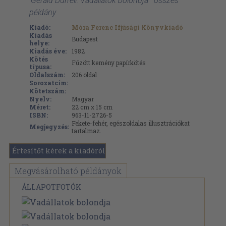
'Gerald Durrell: Vadállatok bolondja ' összes
példány
Kiadó:
Móra Ferenc Ifjúsági Könyvkiadó
Kiadás
Budapest
helye:
Kiadás éve:
1982
Kötés
Fűzött kemény papírkötés
típusa:
Oldalszám:
206
oldal
Sorozatcím:
Kötetszám:
Nyelv:
Magyar
Méret:
22 cm x 15 cm
ISBN:
963-11-2726-5
Fekete-fehér, egészoldalas illusztrációkat
Megjegyzés:
tartalmaz.
Értesítőt kérek a kiadóról
Megvásárolható példányok
ÁLLAPOTFOTÓK