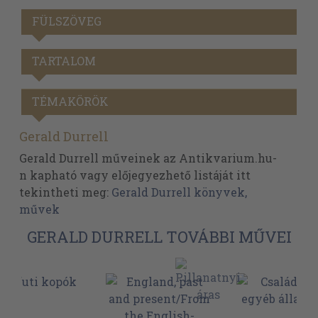
FÜLSZÖVEG
TARTALOM
TÉMAKÖRÖK
Gerald Durrell
Gerald Durrell műveinek az Antikvarium.hu-
n kapható vagy előjegyezhető listáját itt
tekintheti meg:
Gerald Durrell könyvek,
művek
GERALD DURRELL TOVÁBBI MŰVEI