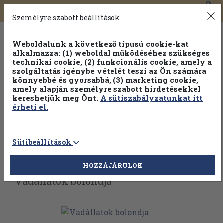
0
Toggle
Főmenü
Könyveink
navigation
Személyre szabott beállítások
Weboldalunk a következő típusú cookie-kat
alkalmazza: (1) weboldal működéséhez szükséges
technikai cookie, (2) funkcionális cookie, amely a
szolgáltatás igénybe vételét teszi az Ön számára
könnyebbé és gyorsabbá, (3) marketing cookie,
amely alapján személyre szabott hirdetésekkel
kereshetjük meg Önt.
A sütiszabályzatunkat itt
érheti el.
Sütibeállítások
Vissza az előző oldalra
Válasszon példányt
HOZZÁJÁRULOK
Vadállatok bolondja