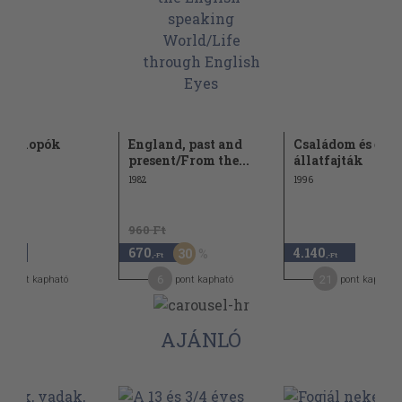
uti kopók
England, past and
Családom és egy
present/From the...
állatfajták
1982
1996
960 Ft
670
4.140
30
,-Ft
,-Ft
,-Ft
5
6
21
pont kapható
pont kapható
pont kapható
AJÁNLÓ