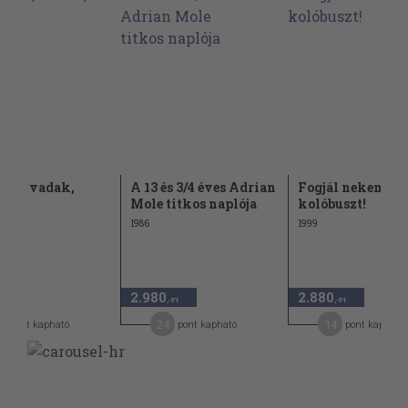
ak, vadak,
A 13 és 3/4 éves Adrian
Fogjál nekem
nok
Mole titkos naplója
kolóbuszt!
1986
1999
2.980
2.880
,-Ft
,-Ft
,-Ft
2
24
14
pont kapható
pont kapható
pont kapható