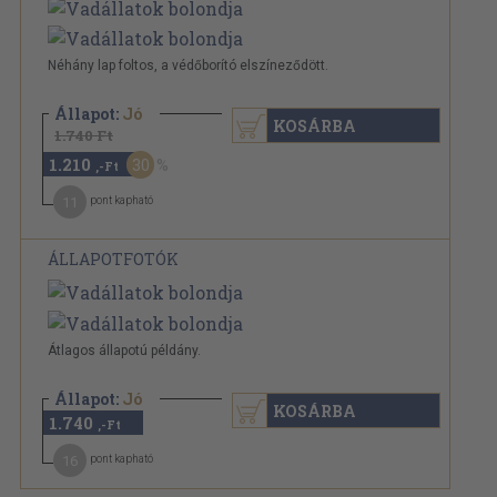
Néhány lap foltos, a védőborító elszíneződött.
Állapot:
Jó
KOSÁRBA
1.740 Ft
1.210
30
,-Ft
11
pont kapható
ÁLLAPOTFOTÓK
Átlagos állapotú példány.
Állapot:
Jó
KOSÁRBA
1.740
,-Ft
16
pont kapható