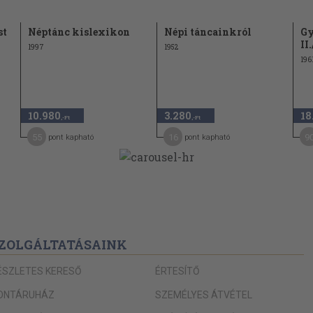
st
Néptánc kislexikon
Népi táncainkról
G
II
1997
1952
196
10.980
3.280
18
,-Ft
,-Ft
55
16
9
pont kapható
pont kapható
ZOLGÁLTATÁSAINK
ÉSZLETES KERESŐ
ÉRTESÍTŐ
ONTÁRUHÁZ
SZEMÉLYES ÁTVÉTEL