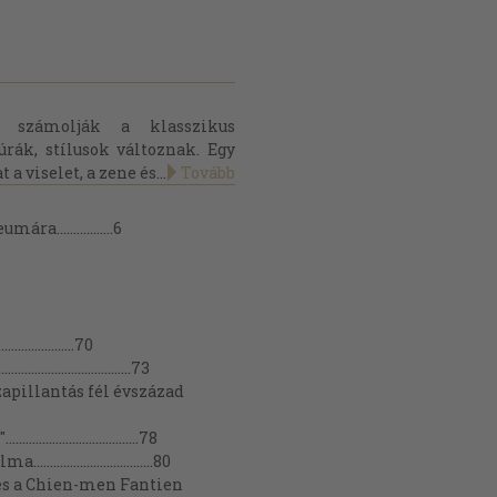
 számolják a klasszikus
úrák, stílusok változnak. Egy
a viselet, a zene és...
Tovább
.................6
................70
.......................73
apillantás fél évszázad
........................78
..........................80
és a Chien-men Fantien