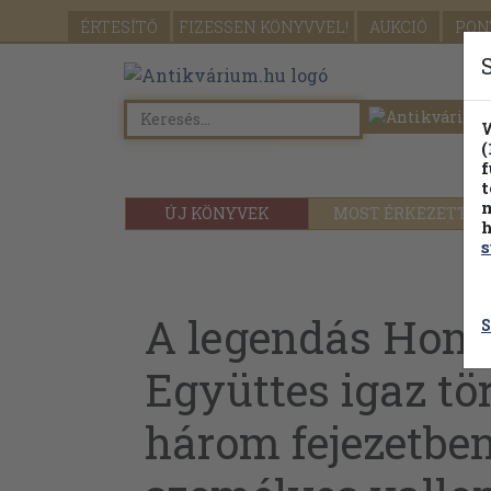
ÉRTESÍTŐ
FIZESSEN
KÖNYVVEL!
AUKCIÓ
PON
W
(
f
t
m
ÚJ KÖNYVEK
MOST ÉRKEZETT
h
s
A legendás Hon
S
Együttes igaz tö
három fejezetben