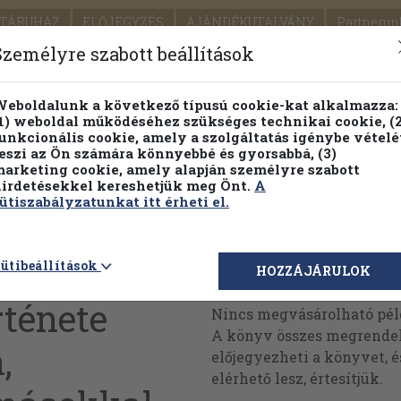
TÁRUHÁZ
ELŐJEGYZÉS
AJÁNDÉKUTALVÁNY
Partnerün
SZÁLLÍTÁS
SEGÍTSÉG
Személyre szabott beállítások
Részletes kereső
Témaköri fa
eboldalunk a következő típusú cookie-kat alkalmazza:
1) weboldal működéséhez szükséges technikai cookie, (2
Vál
unkcionális cookie, amely a szolgáltatás igénybe vételé
eszi az Ön számára könnyebbé és gyorsabbá, (3)
arketing cookie, amely alapján személyre szabott
PILLANATNYI ÁRAINK
FENNTARTHATÓ OLVASMÁN
irdetésekkel kereshetjük meg Önt.
A
ütiszabályzatunkat itt érheti el.
véd
ütibeállítások
Megvásárolható 
HOZZÁJÁRULOK
rténete
Nincs megvásárolható pé
A könyv összes megrendelh
,
előjegyezheti a könyvet, 
elérhető lesz, értesítjük.