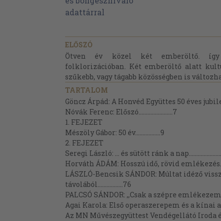
ELŐSZÓ
Ötven év közel két emberöltő. így
folklorizációban. Két emberöltő alatt kult
szűkebb, vagy tágabb közösségben is változhat 
TARTALOM
Göncz Árpád: A Honvéd Együttes 50 éves jubileumára
Nóvák Ferenc: Előszó.......................7
1. FEJEZET
Mészöly Gábor: 50 év.................9
2. FEJEZET
Seregi László: ... és sütött ránk a nap............................
Horváth ÁDÁM: Hosszú idő, rövid emlékezés.................
LÁSZLÓ-Bencsik SÁNDOR: Múltat idéző vissz
távolából.................76
PALCSÓ SÁNDOR: ,,Csak a szépre emlékezem"................
Agai Karola: Első operaszerepem és a kínai alma..........
Az MN Művészegyüttest Vendégellátó Iroda 