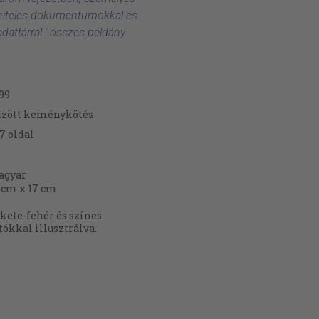
 hiteles dokumentumokkal és
dattárral ' összes példány
99
űzött keménykötés
7
oldal
agyar
 cm x 17 cm
kete-fehér és színes
tókkal illusztrálva.