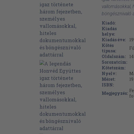
vallomásokkal,
böngésznivaló a
Kiadó:
Kiadás
helye:
Kiadás éve:
19
Kötés
F
típusa:
Oldalszám:
14
Sorozatcím:
Kötetszám:
Nyelv:
M
Méret:
19
ISBN:
Fe
Megjegyzés:
fo