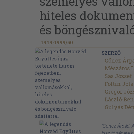
személyes vallo
hiteles dokume
és böngésznivaló
1949-1999/
50
SZERZŐ
Göncz Árp
Mészáros L
Sas József
Foltin Jol
Gregor Józ
László-Ben
Gulyás Dé
'Göncz Árpád: 
igaz története 