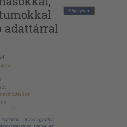
másokkal,
ntumokkal
Előjegyzem
 adattárral
ád
ajos
án
sef
csik Sándor
nes
A legendás Honvéd Együttes
három fejezetben, személyes