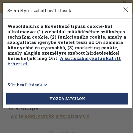
0
Toggle
Főmenü
Könyveink
navigation
Személyre szabott beállítások
Weboldalunk a következő típusú cookie-kat
alkalmazza: (1) weboldal működéséhez szükséges
technikai cookie, (2) funkcionális cookie, amely a
szolgáltatás igénybe vételét teszi az Ön számára
könnyebbé és gyorsabbá, (3) marketing cookie,
Válogasson több mint 1.000.000 kiadványunk közül
10-
amely alapján személyre szabott hirdetésekkel
100% kedvezménnyel!
kereshetjük meg Önt.
A sütiszabályzatunkat itt
érheti el.
Sütibeállítások
Vissza az előző oldalra
Válasszon példányt
HOZZÁJÁRULOK
Grafológia
AZ ÍRÁSELEMZÉS KÉZIKÖNYVE