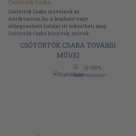
Csötörtök Csaba
Csötörtök Csaba műveinek az
Antikvarium.hu-n kapható vagy
előjegyezhető listáját itt tekintheti meg:
Csötörtök Csaba könyvek, művek
CSÖTÖRTÖK CSABA TOVÁBBI
MŰVEI