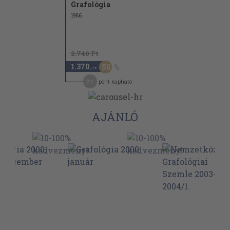
Grafológia
1986
2.740 Ft
1.370
50
,-Ft
21
pont kapható
AJÁNLÓ