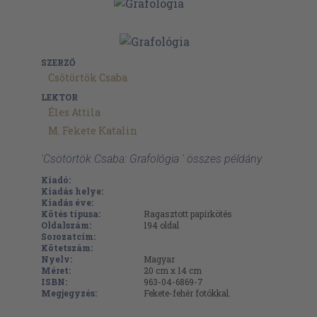
SZERZŐ
Csötörtök Csaba
LEKTOR
Éles Attila
M. Fekete Katalin
'Csötörtök Csaba: Grafológia ' összes példány
Kiadó:
Kiadás helye:
Kiadás éve:
Kötés típusa:
Ragasztott papírkötés
Oldalszám:
194
oldal
Sorozatcím:
Kötetszám:
Nyelv:
Magyar
Méret:
20 cm x 14 cm
ISBN:
963-04-6869-7
Megjegyzés:
Fekete-fehér fotókkal.