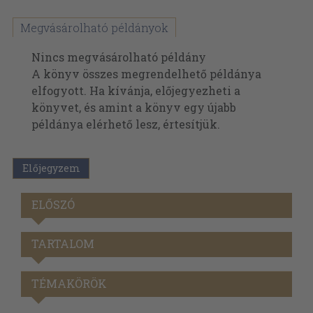
Megvásárolható példányok
Nincs megvásárolható példány
A könyv összes megrendelhető példánya
elfogyott. Ha kívánja, előjegyezheti a
könyvet, és amint a könyv egy újabb
példánya elérhető lesz, értesítjük.
Előjegyzem
ELŐSZÓ
TARTALOM
TÉMAKÖRÖK