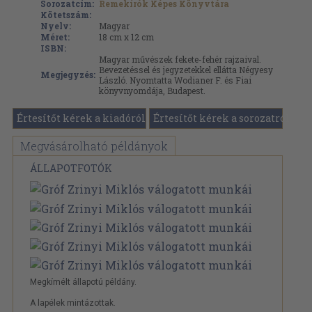
Sorozatcím:
Remekírók Képes Könyvtára
Kötetszám:
Nyelv:
Magyar
Méret:
18 cm x 12 cm
ISBN:
Magyar művészek fekete-fehér rajzaival.
Bevezetéssel és jegyzetekkel ellátta Négyesy
Megjegyzés:
László. Nyomtatta Wodianer F. és Fiai
könyvnyomdája, Budapest.
Értesítőt kérek a kiadóról
Értesítőt kérek a sorozatról
Megvásárolható példányok
ÁLLAPOTFOTÓK
Megkímélt állapotú példány.
A lapélek mintázottak.