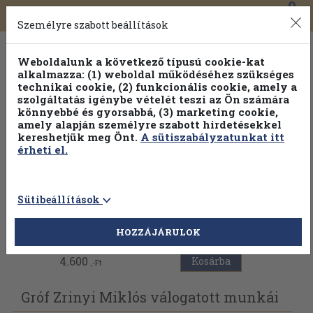
0
Toggle
Főmenü
Könyveink
navigation
Személyre szabott beállítások
Weboldalunk a következő típusú cookie-kat
alkalmazza: (1) weboldal működéséhez szükséges
technikai cookie, (2) funkcionális cookie, amely a
szolgáltatás igénybe vételét teszi az Ön számára
könnyebbé és gyorsabbá, (3) marketing cookie,
Válogasson több mint 30 000 kötet közül
amely alapján személyre szabott hirdetésekkel
Hobbi témakörökben
20% kedvezménnyel!
kereshetjük meg Önt.
A sütiszabályzatunkat itt
érheti el.
Sütibeállítások
Vissza az előző oldalra
HOZZÁJÁRULOK
4.600
Kosárba
,-Ft
Gróf Zrinyi Miklós válogatott munkái