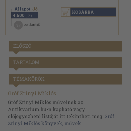
Állapot:
Jó
KOSÁRBA
4.600
,-Ft
37
pont kapható
ELŐSZÓ
TARTALOM
TÉMAKÖRÖK
Gróf Zrinyi Miklós
Gróf Zrinyi Miklós műveinek az
Antikvarium.hu-n kapható vagy
előjegyezhető listáját itt tekintheti meg:
Gróf
Zrinyi Miklós könyvek, művek