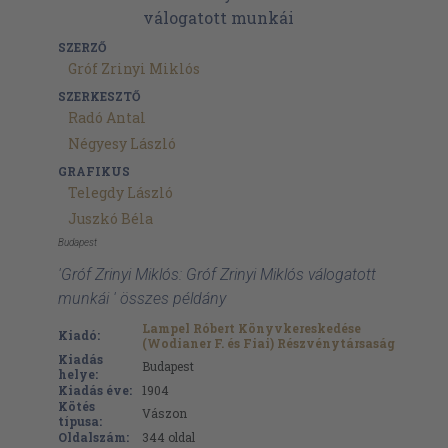
SZERZŐ
Gróf Zrinyi Miklós
SZERKESZTŐ
Radó Antal
Négyesy László
GRAFIKUS
Telegdy László
Juszkó Béla
Budapest
'Gróf Zrinyi Miklós: Gróf Zrinyi Miklós válogatott
munkái ' összes példány
Lampel Róbert Könyvkereskedése
Kiadó:
(Wodianer F. és Fiai) Részvénytársaság
Kiadás
Budapest
helye:
Kiadás éve:
1904
Kötés
Vászon
típusa:
Oldalszám:
344
oldal