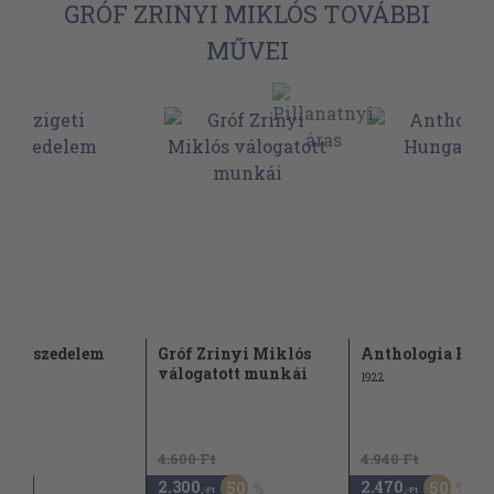
GRÓF ZRINYI MIKLÓS TOVÁBBI
MŰVEI
ti veszedelem
Gróf Zrinyi Miklós
Anthologia Hun
válogatott munkái
1922
4.600 Ft
4.940 Ft
2.300
2.470
50
50
,-Ft
,-Ft
,-Ft