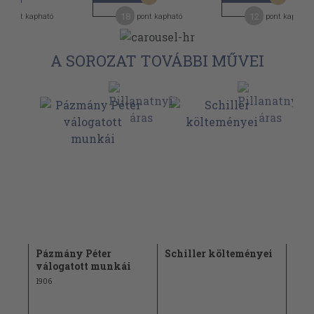
2
18
12
pont kapható
pont kapható
pont kapható
A SOROZAT TOVÁBBI MŰVEI
Pázmány Péter
Schiller költeményei
Sch
i
válogatott munkái
1906