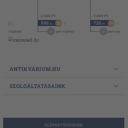
Ft
1.180 Ft
1.440 Ft
590
720
50
50
50
,-Ft
,-Ft
3
6
pont kapható
pont kapható
pont kapható
ANTIKVÁRIUM.HU
SZOLGÁLTATÁSAINK
ELÉRHETŐSÉGEINK