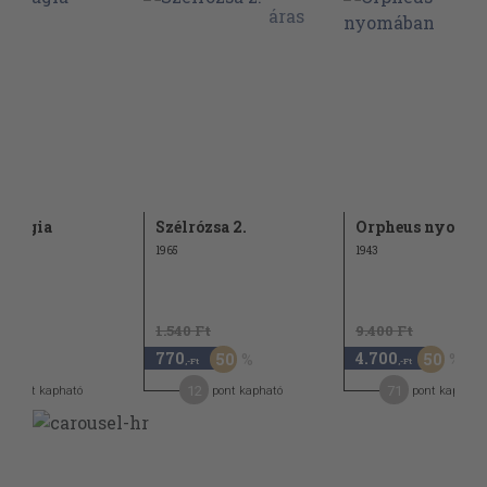
 mágia
Szélrózsa 2.
Orpheus nyomá
1965
1943
1.540 Ft
9.400 Ft
770
4.700
50
50
,-Ft
,-Ft
12
71
pont kapható
pont kapható
pont kapható