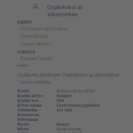
SZERZŐ
Guillaume Apollinaire
Franz Hodjak
Joseph Marlin
FORDÍTÓ
Kányádi Sándor
Budapest
'Guillaume Apollinaire: Csipkebokor az alkonyatban
' összes példány
Kiadó:
Magyar Könyvklub
Kiadás helye:
Budapest
Kiadás éve:
1999
Kötés típusa:
Fűzött kemény papírkötés
Oldalszám:
424
oldal
Sorozatcím:
Kötetszám:
Nyelv:
Magyar
Méret:
20 cm x 14 cm