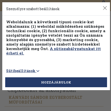
0
Toggle
Főmenü
Könyveink
navigation
Személyre szabott beállítások
Weboldalunk a következő típusú cookie-kat
alkalmazza: (1) weboldal működéséhez szükséges
technikai cookie, (2) funkcionális cookie, amely a
szolgáltatás igénybe vételét teszi az Ön számára
könnyebbé és gyorsabbá, (3) marketing cookie,
amely alapján személyre szabott hirdetésekkel
kereshetjük meg Önt.
A sütiszabályzatunkat itt
érheti el.
Sütibeállítások
Vissza az előző oldalra
Válasszon példányt
HOZZÁJÁRULOK
Csipkebokor az alkonyatban
KÁNYÁDI SÁNDOR EGYBEROSTÁLT
MŰFORDÍTÁSAI