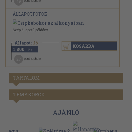
19
pont kapható
ÁLLAPOTFOTÓK
Szép állapotú példány.
Állapot:
Jó
KOSÁRBA
1.800
,-Ft
27
pont kapható
TARTALOM
TÉMAKÖRÖK
AJÁNLÓ