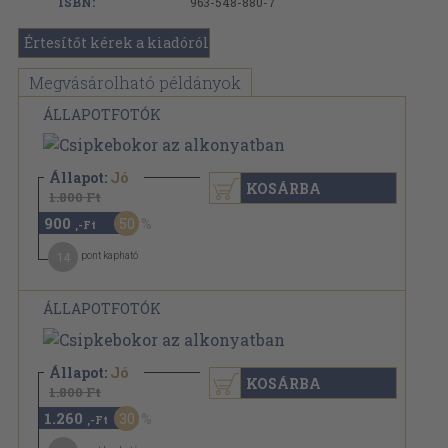
ISBN:
963-548-880-7
Értesítőt kérek a kiadóról
Megvásárolható példányok
ÁLLAPOTFOTÓK
Állapot:
Jó
KOSÁRBA
1.800 Ft
900
50
,-Ft
14
pont kapható
ÁLLAPOTFOTÓK
Állapot:
Jó
KOSÁRBA
1.800 Ft
1.260
30
,-Ft