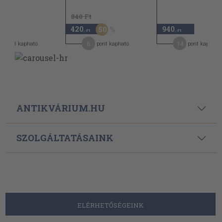
840 Ft
420
940
50
,-Ft
,-Ft
,-Ft
2
6
14
pont kapható
pont kapható
pont kapható
ANTIKVÁRIUM.HU
SZOLGÁLTATÁSAINK
ELÉRHETŐSÉGEINK