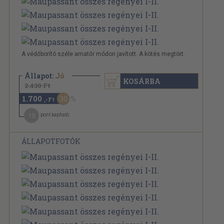
A védőborító széle amatőr módon javított. A kötés megtört.
Állapot:
Jó
KOSÁRBA
2.430 Ft
1.700
30
,-Ft
15
pont kapható
ÁLLAPOTFOTÓK