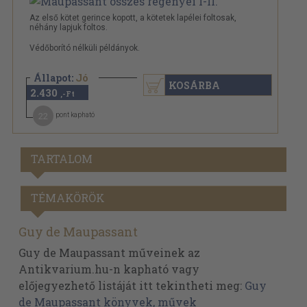
Az első kötet gerince kopott, a kötetek lapélei foltosak,
néhány lapjuk foltos.
Védőborító nélküli példányok.
Állapot:
Jó
KOSÁRBA
2.430
,-Ft
22
pont kapható
TARTALOM
TÉMAKÖRÖK
Guy de Maupassant
Guy de Maupassant műveinek az
Antikvarium.hu-n kapható vagy
előjegyezhető listáját itt tekintheti meg:
Guy
de Maupassant könyvek, művek