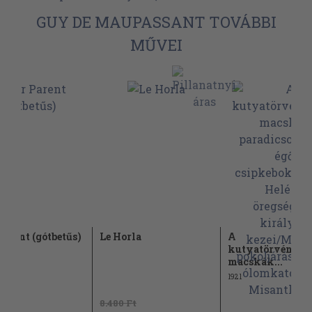
GUY DE MAUPASSANT TOVÁBBI
MŰVEI
Parent (gótbetűs)
Le Horla
A
kutyatörvény/V
macskák...
1921
8.480 Ft