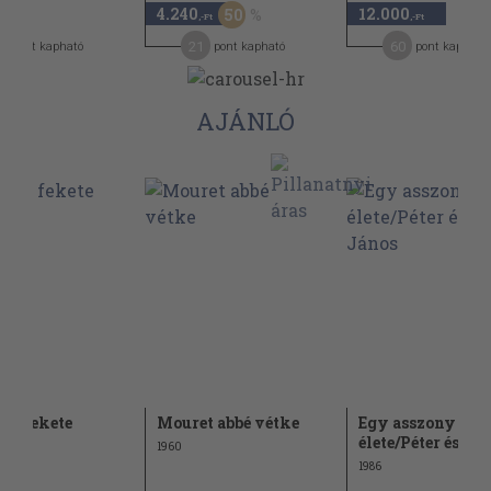
4.240
12.000
50
,-Ft
,-Ft
,-Ft
0
21
60
pont kapható
pont kapható
pont kapható
AJÁNLÓ
 és fekete
Mouret abbé vétke
Egy asszony
élete/Péter és Já
1960
1986