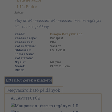
Benyhe János
Illés Endre
Budapest
'Guy de Maupassant: Maupassant összes regényei
I-II. ' összes példány
Kiadó:
Európa Könyvkiadó
Kiadás helye:
Budapest
Kiadás éve:
1969
Kötés típusa:
Vászon
Oldalszám:
1.584
oldal
Sorozatcím:
Kötetszám:
Nyelv:
Magyar
Méret:
19 cm x 13 cm
ISBN:
Értesítőt kérek a kiadóról
Megvásárolható példányok
ÁLLAPOTFOTÓK