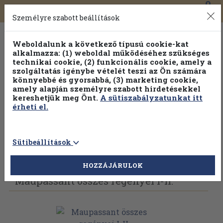
0
Toggle
Főmenü
Könyveink
navigation
Személyre szabott beállítások
Weboldalunk a következő típusú cookie-kat
alkalmazza: (1) weboldal működéséhez szükséges
technikai cookie, (2) funkcionális cookie, amely a
szolgáltatás igénybe vételét teszi az Ön számára
könnyebbé és gyorsabbá, (3) marketing cookie,
amely alapján személyre szabott hirdetésekkel
kereshetjük meg Önt.
A sütiszabályzatunkat itt
érheti el.
Sütibeállítások
Vissza az előző oldalra
Válasszon példányt
HOZZÁJÁRULOK
Maupassant összes regényei I-II.