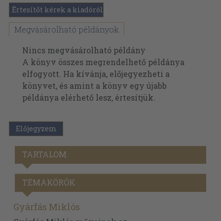
Értesítőt kérek a kiadóról
Megvásárolható példányok
Nincs megvásárolható példány
A könyv összes megrendelhető példánya
elfogyott. Ha kívánja, előjegyezheti a
könyvet, és amint a könyv egy újabb
példánya elérhető lesz, értesítjük.
Előjegyzem
TARTALOM
TÉMAKÖRÖK
Gyárfás Miklós