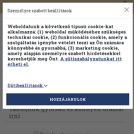
0
Toggle
Főmenü
Könyveink
navigation
Személyre szabott beállítások
Weboldalunk a következő típusú cookie-kat
alkalmazza: (1) weboldal működéséhez szükséges
technikai cookie, (2) funkcionális cookie, amely a
szolgáltatás igénybe vételét teszi az Ön számára
könnyebbé és gyorsabbá, (3) marketing cookie,
amely alapján személyre szabott hirdetésekkel
kereshetjük meg Önt.
A sütiszabályzatunkat itt
érheti el.
Sütibeállítások
Vissza az előző oldalra
Válasszon példányt
HOZZÁJÁRULOK
Tanuljunk gyorsan és könnyen drámát
írni