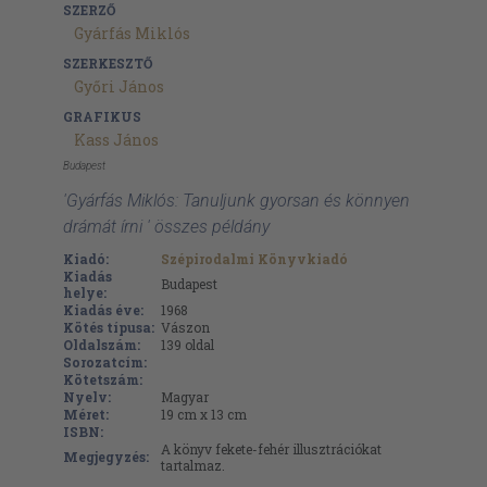
SZERZŐ
Gyárfás Miklós
SZERKESZTŐ
Győri János
GRAFIKUS
Kass János
Budapest
'Gyárfás Miklós: Tanuljunk gyorsan és könnyen
drámát írni ' összes példány
Kiadó:
Szépirodalmi Könyvkiadó
Kiadás
Budapest
helye:
Kiadás éve:
1968
Kötés típusa:
Vászon
Oldalszám:
139
oldal
Sorozatcím:
Kötetszám:
Nyelv:
Magyar
Méret:
19 cm x 13 cm
ISBN:
A könyv fekete-fehér illusztrációkat
Megjegyzés:
tartalmaz.