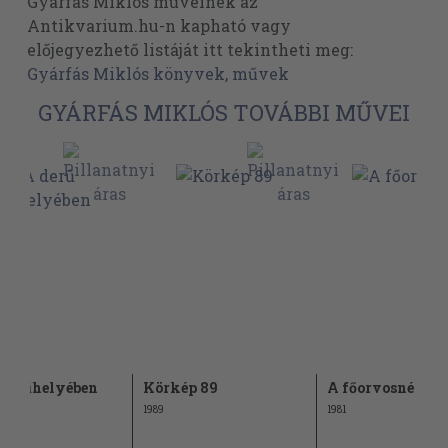
Gyárfás Miklós műveinek az
Antikvarium.hu-n kapható vagy
előjegyezhető listáját itt tekintheti meg:
Gyárfás Miklós könyvek, művek
GYÁRFÁS MIKLÓS TOVÁBBI MŰVEI
ű műhelyében
Körkép 89
A főorvosné
1989
1981