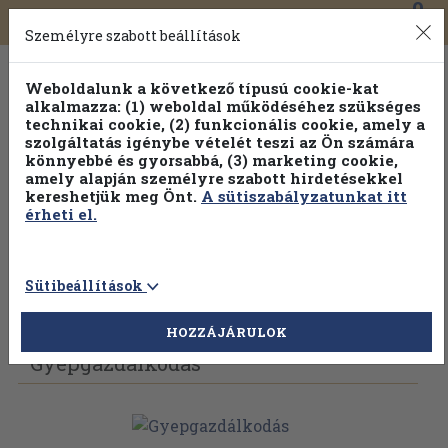
0
Toggle
Főmenü
Könyveink
navigation
Személyre szabott beállítások
Weboldalunk a következő típusú cookie-kat
alkalmazza: (1) weboldal működéséhez szükséges
technikai cookie, (2) funkcionális cookie, amely a
szolgáltatás igénybe vételét teszi az Ön számára
könnyebbé és gyorsabbá, (3) marketing cookie,
amely alapján személyre szabott hirdetésekkel
kereshetjük meg Önt.
A sütiszabályzatunkat itt
érheti el.
Sütibeállítások
Vissza az előző oldalra
Válasszon példányt
HOZZÁJÁRULOK
Gyepgazdálkodás