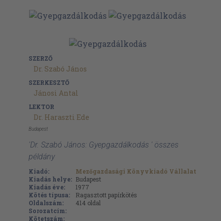
SZERZŐ
Dr. Szabó János
SZERKESZTŐ
Jánosi Antal
LEKTOR
Dr. Haraszti Ede
Budapest
'Dr. Szabó János: Gyepgazdálkodás ' összes
példány
Kiadó:
Mezőgazdasági Könyvkiadó Vállalat
Kiadás helye:
Budapest
Kiadás éve:
1977
Kötés típusa:
Ragasztott papírkötés
Oldalszám:
414
oldal
Sorozatcím:
Kötetszám: