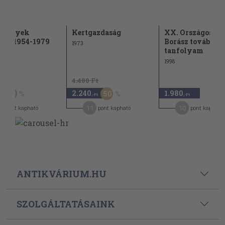
emények
Kertgazdaság
XX. Országos Sző
éke 1954-1979
Borász továbbké
1973
tanfolyam
1998
Ft
4.480 Ft
2.240
1.980
50
50
,-Ft
,-Ft
11
10
pont kapható
pont kapható
pont kapható
ANTIKVÁRIUM.HU
SZOLGÁLTATÁSAINK