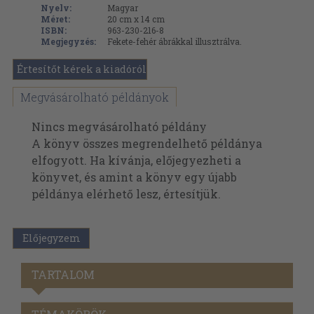
Nyelv:
Magyar
Méret:
20 cm x 14 cm
ISBN:
963-230-216-8
Megjegyzés:
Fekete-fehér ábrákkal illusztrálva.
Értesítőt kérek a kiadóról
Megvásárolható példányok
Nincs megvásárolható példány
A könyv összes megrendelhető példánya
elfogyott. Ha kívánja, előjegyezheti a
könyvet, és amint a könyv egy újabb
példánya elérhető lesz, értesítjük.
Előjegyzem
TARTALOM