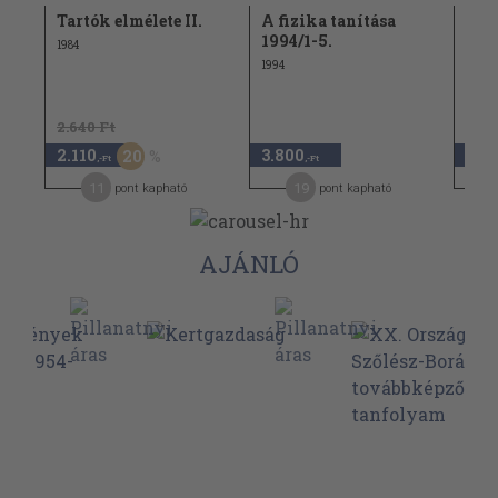
tás
Tartók elmélete II.
A fizika tanítása
Tart
1994/1-5.
1984
1965
1994
2.640 Ft
2.110
3.800
1.8
20
,-Ft
,-Ft
11
19
pont kapható
pont kapható
AJÁNLÓ