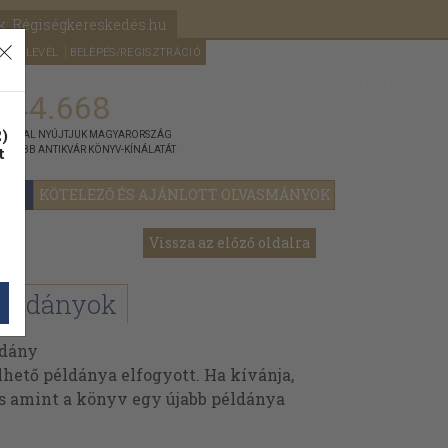
k: Régiségkereskedés.hu
A kosaram
HÍRLEVÉL
BELÉPÉS/REGISZTRÁCIÓ
MÉG
0
5000
Ft
144.668
)
ÁNNYAL NYÚJTJUK MAGYARORSZÁG
t
GYOBB ANTIKVÁR KÖNYV-KÍNÁLATÁT
YOK
KÖTELEZŐ ÉS AJÁNLOTT OLVASMÁNYOK
Vissza az előző oldalra
példányok
ldány
ető példánya elfogyott. Ha kívánja,
és amint a könyv egy újabb példánya