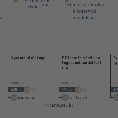
an
Gyermekünk fogai
Pillanatfelvételek a
Sz
fogorvosi rendelőből
199
a
1960
 diagnózisa és
1.580 Ft
940 Ft
2.
630
470
1.
60
50
,-Ft
,-Ft
9
2
9
pont kapható
pont kapható