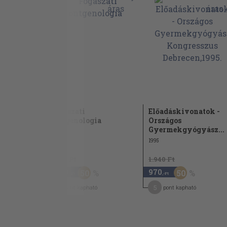
Fogak számbeli rendellenességei
A fogak strukturális anomáliái
A gyermekkori fogszuvasodás
A fogszuvasodás oka és következményei
Korai extractiók következményei
A fogszuvasodás gyógyítása gyermekkorb
Frontfogak kezelése a tejfogazatban
ek
Fogászati
Előadáskivonatok -
röntgenologia
Országos
Tejmolárisok szuvasodásának gyógyítás
Gyermekgyógyász...
1967
1995
A caries következményes betegségeinek
gyógyítása a tejfogazatban
2.480 Ft
1.940 Ft
A maradó fogak kezelése
1.240
970
50
50
,-Ft
,-Ft
Caries profilaxis
11
5
pont kapható
pont kapható
Expoziciós profilaxis
Dispoziciós profilaxis