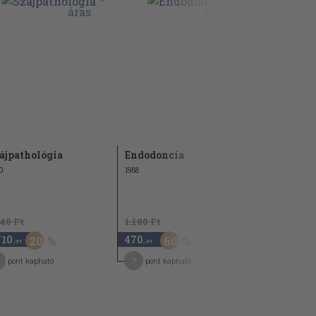
ájpathológia
Endodoncia
Szájbeteg
0
1988
1975
140 Ft
1.180 Ft
1.840 Ft
710
470
1.470
20
60
2
,-Ft
,-Ft
,-Ft
7
12
pont kapható
pont kapható
pont kap