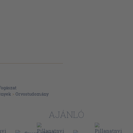
Fogászat
ények
>
Orvostudomány
AJÁNLÓ