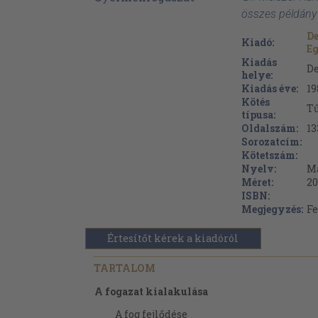
összes példány
D
Kiadó:
E
Kiadás
D
helye:
Kiadás éve:
19
Kötés
Tű
típusa:
Oldalszám:
13
Sorozatcím:
Kötetszám:
Nyelv:
M
Méret:
20
ISBN:
Megjegyzés:
Fe
Értesítőt kérek a kiadóról
TARTALOM
A fogazat kialakulása
A fog fejlődése