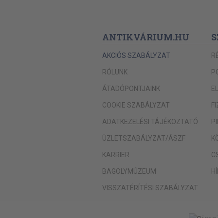
A fluorid ion hatása a szervezetre
A fluor alkalmazásának formái
ANTIKVÁRIUM.HU
S
Ambulans sebészi beavatkozások a gyerme
Extractio
AKCIÓS SZABÁLYZAT
R
Sérült fogak gyógyítása
RÓLUNK
P
Reimplantáció
ÁTADÓPONTJAINK
E
Periapikális trepanáció
COOKIE SZABÁLYZAT
F
Resectio
ADATKEZELÉSI TÁJÉKOZTATÓ
P
Parulis eltávolítás
ÜZLETSZABÁLYZAT/ÁSZF
K
Fogcsira gennyedés gyógyítása
KARRIER
C
Fogzacskó haematoma gyógyítása
BAGOLYMÚZEUM
H
Pulpapolip eltávolítása
VISSZATÉRÍTÉSI SZABÁLYZAT
Lenőtt nyelvfék felszabaditása
A gyermekfogorvos ortodonciai beavatkozá