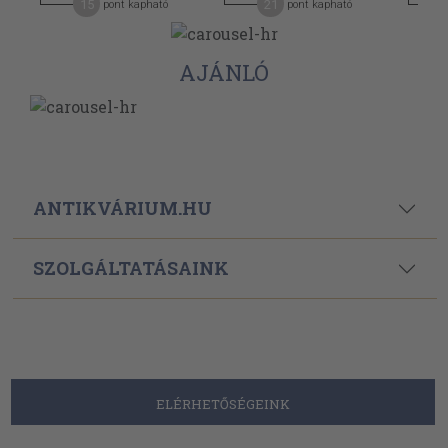
15
21
pont kapható
pont kapható
AJÁNLÓ
ANTIKVÁRIUM.HU
SZOLGÁLTATÁSAINK
ELÉRHETŐSÉGEINK