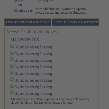
Méret:
15 cm x 11 cm
ISBN:
Harmadik kiadás. Nyomtatta Apostol-
Megjegyzés:
nyomda részvénytársaság, Budapest.
Értesítőt kérek a kiadóról
Értesítőt kérek a sorozatról
Megvásárolható példányok
ÁLLAPOTFOTÓK
A borító kopott és foltos, a gerinc vászonnal pótolt. Néhány
oldalon jelölés aláhúzás és bejegyzés látható.