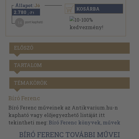
Állapot:
Jó
KOSÁRBA
2.780
,-Ft
14
pont kapható
ELŐSZÓ
TARTALOM
TÉMAKÖRÖK
Bíró Ferenc
Bíró Ferenc műveinek az Antikvarium.hu-n
kapható vagy előjegyezhető listáját itt
tekintheti meg:
Bíró Ferenc könyvek, művek
BÍRÓ FERENC TOVÁBBI MŰVEI