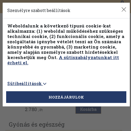
0
Toggle
Főmenü
Könyveink
navigation
Személyre szabott beállítások
Weboldalunk a következő típusú cookie-kat
alkalmazza: (1) weboldal működéséhez szükséges
technikai cookie, (2) funkcionális cookie, amely a
szolgáltatás igénybe vételét teszi az Ön számára
könnyebbé és gyorsabbá, (3) marketing cookie,
Válogasson több mint 1.000.000 kiadványunk közül
10-
amely alapján személyre szabott hirdetésekkel
100% kedvezménnyel!
kereshetjük meg Önt.
A sütiszabályzatunkat itt
érheti el.
Sütibeállítások
Vissza az előző oldalra
HOZZÁJÁRULOK
2.780
Kosárba
,-Ft
Gyónás és egészség