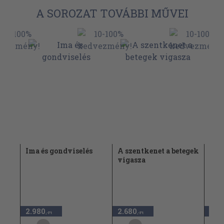
A SOROZAT TOVÁBBI MŰVEI
g
Ima és gondviselés
A szentkenet a betegek
Szen
vigasza
szí
2.980
2.680
2.2
,-Ft
,-Ft