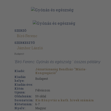
SZERZŐ
Bíró Ferenc
SZERKESZTŐ
Jámbor László
Budapest
'Bíró Ferenc: Gyónás és egészség ' összes példány
Jézustársaság Rendház-"Mária-
Kiadó:
Kongregáció"
Kiadás
Budapest
helye:
Kiadás éve:
Kötés
Félvászon
típusa:
Oldalszám:
59
oldal
Sorozatcím:
Kis Könyvtár a kath. hívek számára
Kötetszám:
6-7
Nyelv:
Magyar