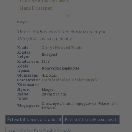
Cseh-Szombathy László
Hans Friessner
Budapest
'Dienes András: Hadtörténelmi közlemények
1957/3-4. ' összes példány
Kiadó:
Zrínyi Honvéd Kiadó
Kiadás
Budapest
helye:
Kiadás éve:
1957
Kötés
Könyvkötői papírkötés
típusa:
Oldalszám:
412
oldal
Sorozatcím:
Hadtörténelmi Közlemények
Kötetszám:
Nyelv:
Magyar
Méret:
20 cm x 14 cm
ISBN:
Orosz nyelvű tartalomjegyzékkel. Fekete-fehér
Megjegyzés:
fotókkal.
Értesítőt kérek a kiadóról
Értesítőt kérek a sorozatról
Megvásárolható példányok