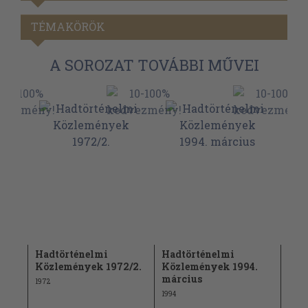
TÉMAKÖRÖK
A SOROZAT TOVÁBBI MŰVEI
Hadtörténelmi
Hadtörténelmi
Had
/1-
Közlemények 1972/2.
Közlemények 1994.
Köz
március
4.
1972
1994
1988