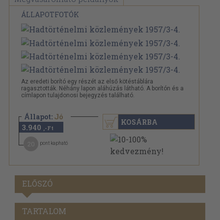
ÁLLAPOTFOTÓK
Az eredeti borító egy részét az első kötéstáblára
ragasztották. Néhány lapon aláhúzás látható. A borítón és a
címlapon tulajdonosi bejegyzés található.
Állapot:
Jó
KOSÁRBA
3.940
,-Ft
20
pont kapható
ELŐSZÓ
TARTALOM