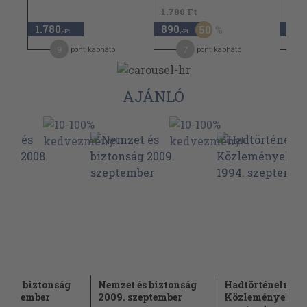
1.780 Ft
5.48
1.780
890
2.7
50
,-Ft
,-Ft
9
7
pont kapható
pont kapható
AJÁNLÓ
t és biztonság
Nemzet és biztonság
Hadtörténelmi
 november
2009. szeptember
Közlemények 19