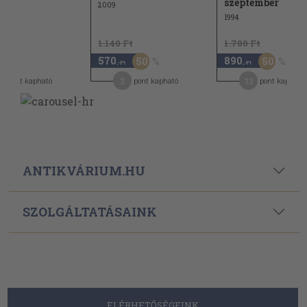
szeptember
2009
1994
1.140 Ft
1.780 Ft
570
890
50
50
,-Ft
,-Ft
3
13
pont kapható
pont kapható
pont kapható
ANTIKVÁRIUM.HU
SZOLGÁLTATÁSAINK
ELÉRHETŐSÉGEINK