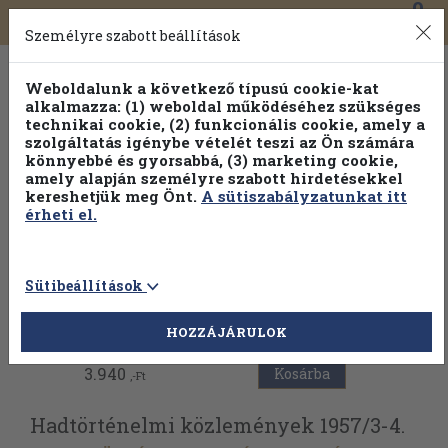
0
Toggle
Főmenü
Könyveink
navigation
Személyre szabott beállítások
Weboldalunk a következő típusú cookie-kat
alkalmazza: (1) weboldal működéséhez szükséges
technikai cookie, (2) funkcionális cookie, amely a
szolgáltatás igénybe vételét teszi az Ön számára
könnyebbé és gyorsabbá, (3) marketing cookie,
Válogasson több mint 1.000.000 kiadványunk közül
10-
amely alapján személyre szabott hirdetésekkel
100% kedvezménnyel!
kereshetjük meg Önt.
A sütiszabályzatunkat itt
érheti el.
Sütibeállítások
Vissza az előző oldalra
HOZZÁJÁRULOK
3.940
Kosárba
,-Ft
Hadtörténelmi közlemények 1957/
3-4.