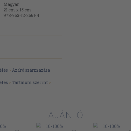
Magyar
21 cm x 15 cm
978-963-12-2661-4
élés
>
Az író származása
élés
>
Tartalom szerint
>
AJÁNLÓ