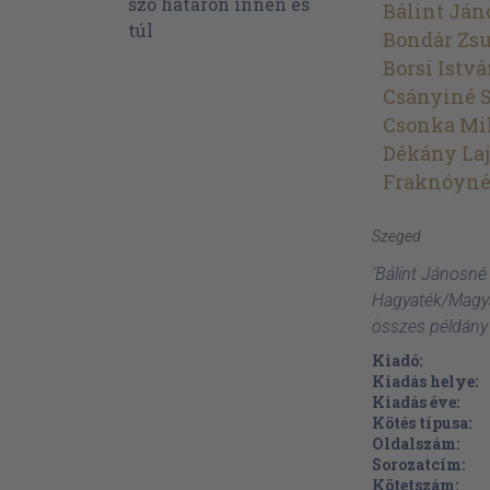
Bálint Ján
Bondár Zs
Borsi Istv
Csányiné S
Csonka Mi
Dékány Laj
Fraknóyné
Szeged
'Bálint Jánosné
Hagyaték/Magyar
összes példány
Kiadó:
Kiadás helye:
Kiadás éve:
Kötés típusa:
Oldalszám:
Sorozatcím:
Kötetszám: