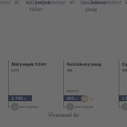
Mélységek fölött
Sérülékeny jóság
Gy
2000
1988
198
960 Ft
2.780
480
1.
50
,-Ft
,-Ft
22
7
7
pont kapható
pont kapható