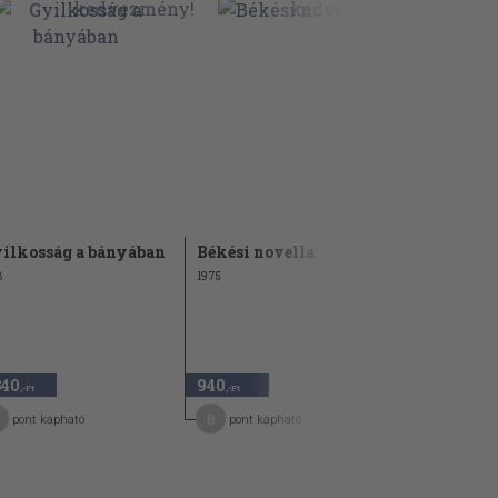
ilkosság a bányában
Békési novella
Az év nove
8
1975
2014
340
940
2.340
,-Ft
,-Ft
,-Ft
8
19
pont kapható
pont kapható
pont kap