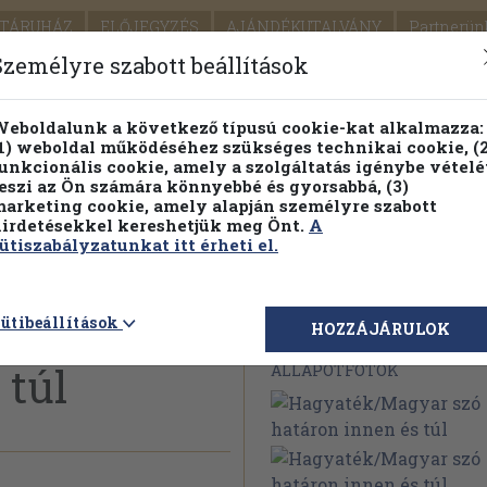
TÁRUHÁZ
ELŐJEGYZÉS
AJÁNDÉKUTALVÁNY
Partnerün
SZÁLLÍTÁS
SEGÍTSÉG
Személyre szabott beállítások
Részletes kereső
Témaköri fa
eboldalunk a következő típusú cookie-kat alkalmazza:
1) weboldal működéséhez szükséges technikai cookie, (2
Vál
unkcionális cookie, amely a szolgáltatás igénybe vételé
eszi az Ön számára könnyebbé és gyorsabbá, (3)
arketing cookie, amely alapján személyre szabott
PILLANATNYI ÁRAINK
FENNTARTHATÓ OLVASMÁN
irdetésekkel kereshetjük meg Önt.
A
ütiszabályzatunkat itt érheti el.
r szó
ütibeállítások
Megvásárolható 
HOZZÁJÁRULOK
 túl
ÁLLAPOTFOTÓK