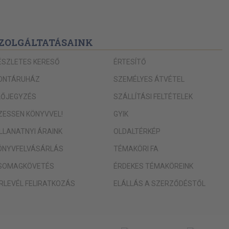
ZOLGÁLTATÁSAINK
ÉSZLETES KERESŐ
ÉRTESÍTŐ
ONTÁRUHÁZ
SZEMÉLYES ÁTVÉTEL
LŐJEGYZÉS
SZÁLLÍTÁSI FELTÉTELEK
IZESSEN KÖNYVVEL!
GYIK
ILLANATNYI ÁRAINK
OLDALTÉRKÉP
ÖNYVFELVÁSÁRLÁS
TÉMAKÖRI FA
SOMAGKÖVETÉS
ÉRDEKES TÉMAKÖREINK
ÍRLEVÉL FELIRATKOZÁS
ELÁLLÁS A SZERZŐDÉSTŐL