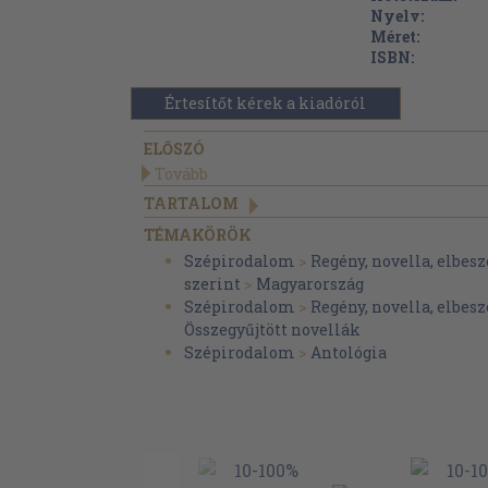
Nyelv:
Méret:
ISBN:
Értesítőt kérek a kiadóról
ELŐSZÓ
Tovább
TARTALOM
TÉMAKÖRÖK
Szépirodalom
>
Regény, novella, elbesz
szerint
>
Magyarország
Szépirodalom
>
Regény, novella, elbesz
Összegyűjtött novellák
Szépirodalom
>
Antológia