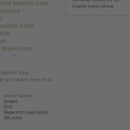
osné Ágoston Ilona
A lapélek enyhén foltosak.
uzsanna
án
zaszkó Klára
klós
os
 Benkő Irma
 Ágoston Ilona:
 szó határon innen és túl '
Senior Center
Szeged
2015
Ragasztott papírkötés
386
oldal