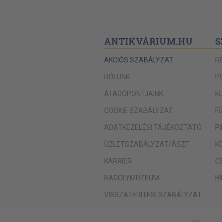
ANTIKVÁRIUM.HU
S
AKCIÓS SZABÁLYZAT
R
RÓLUNK
P
ÁTADÓPONTJAINK
E
COOKIE SZABÁLYZAT
F
ADATKEZELÉSI TÁJÉKOZTATÓ
P
ÜZLETSZABÁLYZAT/ÁSZF
K
KARRIER
C
BAGOLYMÚZEUM
H
VISSZATÉRÍTÉSI SZABÁLYZAT