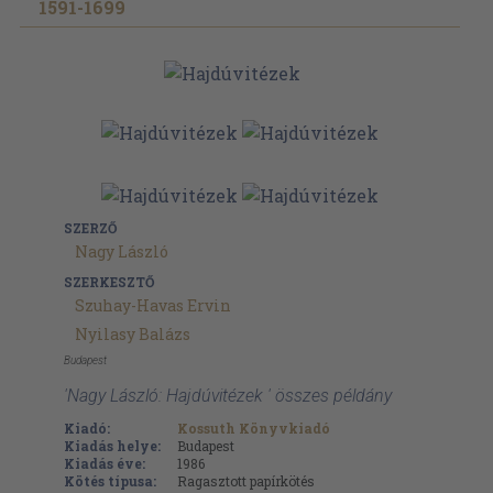
1591-1699
SZERZŐ
Nagy László
SZERKESZTŐ
Szuhay-Havas Ervin
Nyilasy Balázs
Budapest
'Nagy László: Hajdúvitézek ' összes példány
Kiadó:
Kossuth Könyvkiadó
Kiadás helye:
Budapest
Kiadás éve:
1986
Kötés típusa:
Ragasztott papírkötés