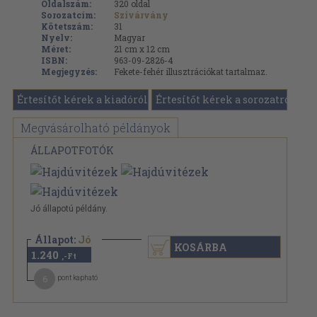
Oldalszám:
320
oldal
Sorozatcím:
Szivárvány
Kötetszám:
31
Nyelv:
Magyar
Méret:
21 cm x 12 cm
ISBN:
963-09-2826-4
Megjegyzés:
Fekete-fehér illusztrációkat tartalmaz.
Értesítőt kérek a kiadóról
Értesítőt kérek a sorozatról
Megvásárolható példányok
ÁLLAPOTFOTÓK
Jó állapotú példány.
Állapot:
Jó
KOSÁRBA
1.240
,-Ft
6
pont kapható