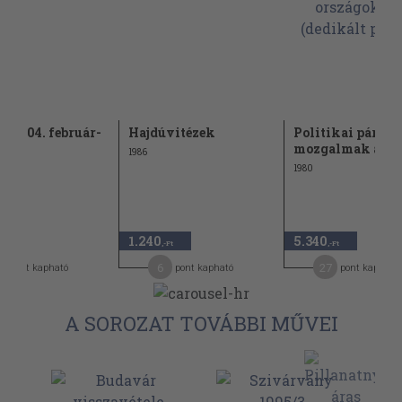
z 2004. február-
Hajdúvitézek
Politikai pártok
ius
mozgalmak a fejl
1986
1980
1.240
5.340
,-Ft
,-Ft
6
27
pont kapható
pont kapható
pont kapható
A SOROZAT TOVÁBBI MŰVEI