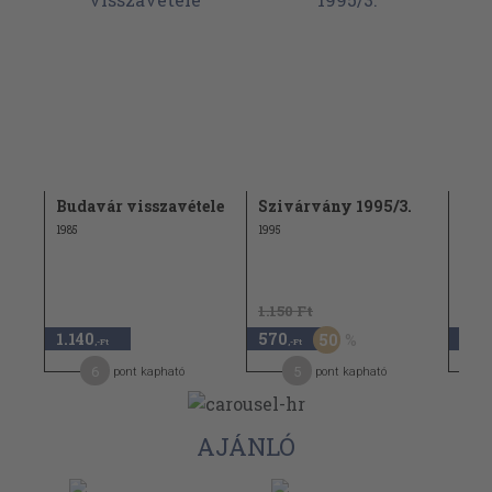
a
Budavár visszavétele
Szivárvány 1995/3.
"20 
Szi
1985
1995
(nem
1.150 Ft
1.140
570
9.0
50
,-Ft
,-Ft
6
5
pont kapható
pont kapható
AJÁNLÓ