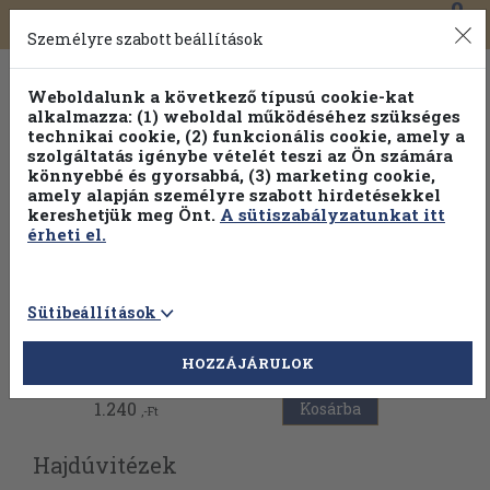
0
Toggle
Főmenü
Könyveink
navigation
Személyre szabott beállítások
Weboldalunk a következő típusú cookie-kat
alkalmazza: (1) weboldal működéséhez szükséges
technikai cookie, (2) funkcionális cookie, amely a
szolgáltatás igénybe vételét teszi az Ön számára
könnyebbé és gyorsabbá, (3) marketing cookie,
amely alapján személyre szabott hirdetésekkel
kereshetjük meg Önt.
A sütiszabályzatunkat itt
érheti el.
Sütibeállítások
Vissza az előző oldalra
HOZZÁJÁRULOK
1.240
Kosárba
,-Ft
Hajdúvitézek