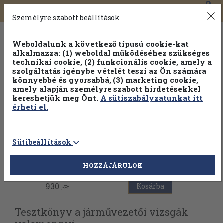
0
Toggle
Főmenü
Könyveink
navigation
Személyre szabott beállítások
Weboldalunk a következő típusú cookie-kat
alkalmazza: (1) weboldal működéséhez szükséges
technikai cookie, (2) funkcionális cookie, amely a
szolgáltatás igénybe vételét teszi az Ön számára
könnyebbé és gyorsabbá, (3) marketing cookie,
Válogasson több mint 30 000 kötet közül
amely alapján személyre szabott hirdetésekkel
Hobbi témakörökben
20% kedvezménnyel!
kereshetjük meg Önt.
A sütiszabályzatunkat itt
érheti el.
Sütibeállítások
Vissza az előző oldalra
HOZZÁJÁRULOK
930
Kosárba
,-Ft
Tesztkönyv a járművezetői vizsgák