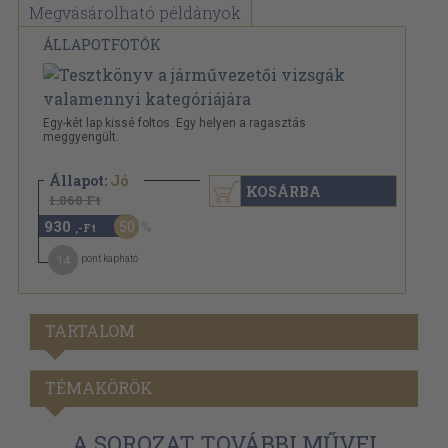
Megvásárolható példányok
ÁLLAPOTFOTÓK
Egy-két lap kissé foltos. Egy helyen a ragasztás
meggyengült.
Állapot:
Jó
KOSÁRBA
1.860 Ft
930
50
,-Ft
14
pont kapható
TARTALOM
TÉMAKÖRÖK
A SOROZAT TOVÁBBI MŰVEI