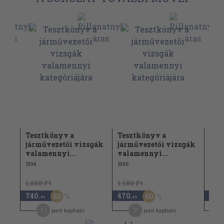
Tesztkönyv a
Tesztkönyv a
Tes
járművezetői vizsgák
járművezetői vizsgák
nem
valamennyi...
valamennyi...
áruf
1994
1996
1998
1.860 Ft
1.180 Ft
740
470
4.3
60
60
,-Ft
,-Ft
11
7
pont kapható
pont kapható