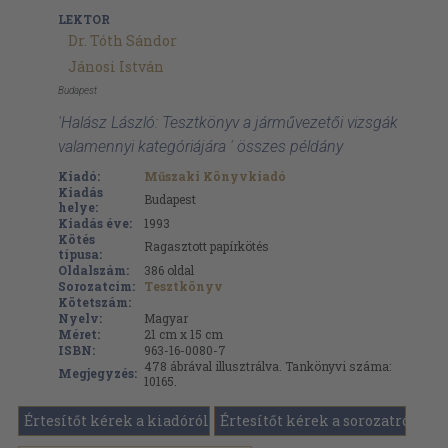
LEKTOR
Dr. Tóth Sándor
Jánosi István
Budapest
'Halász László: Tesztkönyv a járművezetői vizsgák
valamennyi kategóriájára ' összes példány
Kiadó:
Műszaki Könyvkiadó
Kiadás
Budapest
helye:
Kiadás éve:
1993
Kötés
Ragasztott papírkötés
típusa:
Oldalszám:
386
oldal
Sorozatcím:
Tesztkönyv
Kötetszám:
Nyelv:
Magyar
Méret:
21 cm x 15 cm
ISBN:
963-16-0080-7
478 ábrával illusztrálva. Tankönyvi száma:
Megjegyzés:
10165.
Értesítőt kérek a kiadóról
Értesítőt kérek a sorozatról