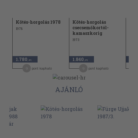
Kötés-horgolás 1978
Kötés-horgolás
Köt
csecsemőkortól-
1978
1975
kamaszkorig
1973
1.780
1.840
1.4
,-Ft
,-Ft
9
9
pont kapható
pont kapható
AJÁNLÓ