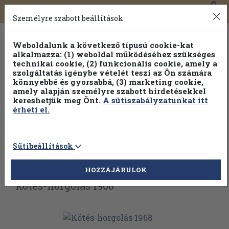
0
Toggle
Főmenü
Könyveink
navigation
Személyre szabott beállítások
Weboldalunk a következő típusú cookie-kat
alkalmazza: (1) weboldal működéséhez szükséges
technikai cookie, (2) funkcionális cookie, amely a
szolgáltatás igénybe vételét teszi az Ön számára
könnyebbé és gyorsabbá, (3) marketing cookie,
Válogasson több mint 30 000 kötet közül
amely alapján személyre szabott hirdetésekkel
Hobbi témakörökben
20% kedvezménnyel!
kereshetjük meg Önt.
A sütiszabályzatunkat itt
érheti el.
Sütibeállítások
Vissza az előző oldalra
Válasszon példányt
HOZZÁJÁRULOK
Kötés-horgolás 1968