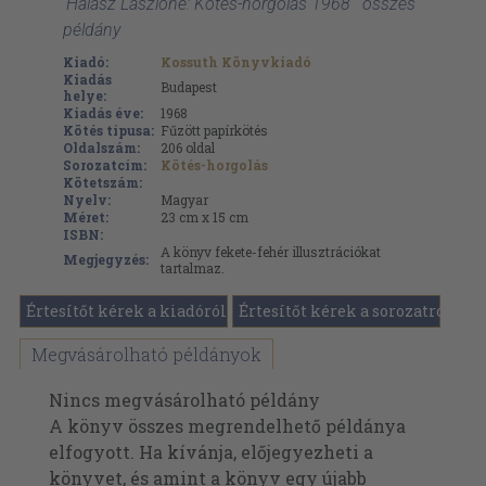
'Halász Lászlóné: Kötés-horgolás 1968 ' összes
példány
Kiadó:
Kossuth Könyvkiadó
Kiadás
Budapest
helye:
Kiadás éve:
1968
Kötés típusa:
Fűzött papírkötés
Oldalszám:
206
oldal
Sorozatcím:
Kötés-horgolás
Kötetszám:
Nyelv:
Magyar
Méret:
23 cm x 15 cm
ISBN:
A könyv fekete-fehér illusztrációkat
Megjegyzés:
tartalmaz.
Értesítőt kérek a kiadóról
Értesítőt kérek a sorozatról
Megvásárolható példányok
Nincs megvásárolható példány
A könyv összes megrendelhető példánya
elfogyott. Ha kívánja, előjegyezheti a
könyvet, és amint a könyv egy újabb