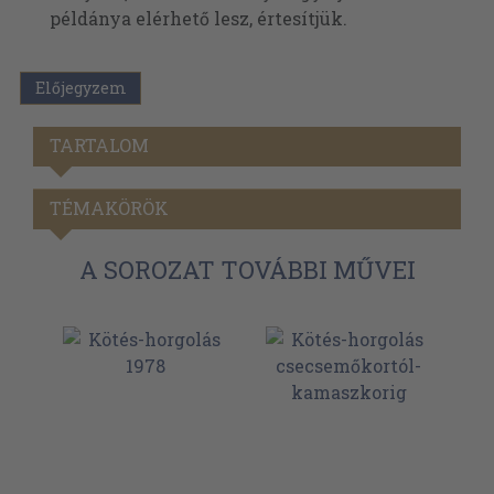
példánya elérhető lesz, értesítjük.
Előjegyzem
TARTALOM
TÉMAKÖRÖK
A SOROZAT TOVÁBBI MŰVEI