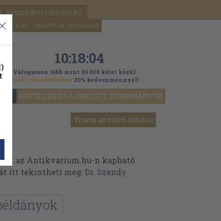
k: Régiségkereskedés.hu
A kosaram
HÍRLEVÉL
BELÉPÉS/REGISZTRÁCIÓ
MÉG
0
5000
Ft
10:18:03
)
Válogasson több mint 30 000 kötet közül
t
Hobbi témakörökben
20% kedvezménnyel!
YOK
KÖTELEZŐ ÉS AJÁNLOTT OLVASMÁNYOK
Vissza az előző oldalra
nek az Antikvarium.hu-n kapható
át itt tekintheti meg:
Dr. Szendy
példányok