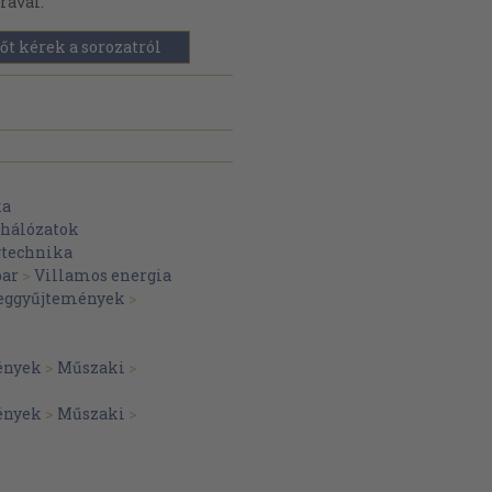
rával.
őt kérek a sorozatról
ka
 hálózatok
gtechnika
par
>
Villamos energia
veggyűjtemények
>
ények
>
Műszaki
>
ények
>
Műszaki
>