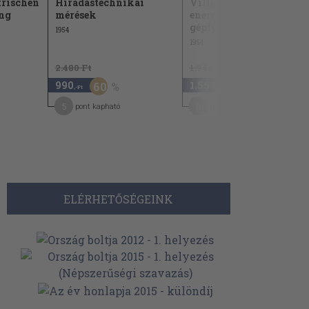
trischen
Hiradástechnikai
Villamos-
ung
mérések
energiagazdálkodás a
gépiparban
1954
1954
2.480 Ft
1.940 Ft
990
1.550
60
20
,-Ft
,-Ft
5
8
pont kapható
pont kapható
ELÉRHETŐSÉGEINK