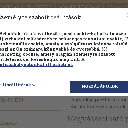
TÁRUHÁZ
ELŐJEGYZÉS
AJÁNDÉKUTALVÁNY
Partnerün
SZÁLLÍTÁS
SEGÍTSÉG
Személyre szabott beállítások
Részletes kereső
Témaköri fa
eboldalunk a következő típusú cookie-kat alkalmazza:
1) weboldal működéséhez szükséges technikai cookie, (2
unkcionális cookie, amely a szolgáltatás igénybe vételé
eszi az Ön számára könnyebbé és gyorsabbá, (3)
arketing cookie, amely alapján személyre szabott
PILLANATNYI ÁRAINK
FENNTARTHATÓ OLVASMÁN
irdetésekkel kereshetjük meg Önt.
A
ütiszabályzatunkat itt érheti el.
Dr. Szendy Károly
ütibeállítások
HOZZÁJÁRULOK
Dr. Szendy Károly művei
vagy előjegyezhető listáj
2-53. ÉVI
Károly könyvek, művek
Megvásárolható 
 Károly