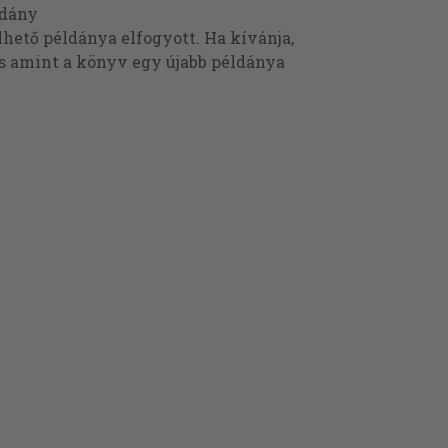
ldány
ető példánya elfogyott. Ha kívánja,
és amint a könyv egy újabb példánya