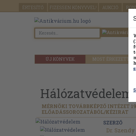
ÉRTESÍTŐ
FIZESSEN
KÖNYVVEL!
AUKCIÓ
PON
W
(
f
t
m
ÚJ KÖNYVEK
MOST ÉRKEZETT
h
s
Hálózatvédelem
S
MÉRNÖKI TOVÁBBKÉPZŐ INTÉZET 195
ELŐADÁSSOROZATÁBÓL/
KÉZIRAT
SZERZŐ
Dr. Szendy