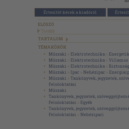
áb
Értesítőt kérek a kiadóról
Értesít
ELŐSZÓ
Tovább
TARTALOM
TÉMAKÖRÖK
Műszaki
>
Elektrotechnika
>
Energeti
Műszaki
>
Elektrotechnika
>
Villamos
Műszaki
>
Elektrotechnika
>
Biztonsá
Műszaki
>
Ipar
>
Nehézipar
>
Energiai
Műszaki
>
Tankönyvek, jegyzetek, szö
Felsőoktatási
Műszaki
Tankönyvek, jegyzetek, szöveggyűjtem
Felsőoktatási
>
Egyéb
Tankönyvek, jegyzetek, szöveggyűjtem
Felsőoktatási
>
Nehézipari