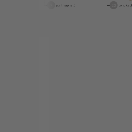
7
20
pont kapható
pont kap