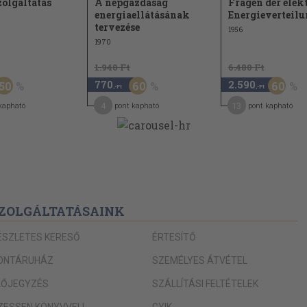
olgáltatás
A népgazdaság
Fragen der elek
energiaellátásának
Energieverteil
tervezése
1956
1970
1.940 Ft
6.480 Ft
770
2.590
50
60
60
,-Ft
,-Ft
4
13
kapható
pont kapható
pont kapható
ZOLGÁLTATÁSAINK
ÉSZLETES KERESŐ
ÉRTESÍTŐ
ONTÁRUHÁZ
SZEMÉLYES ÁTVÉTEL
LŐJEGYZÉS
SZÁLLÍTÁSI FELTÉTELEK
IZESSEN KÖNYVVEL!
GYIK