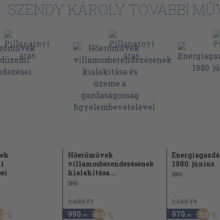
. SZENDY KÁROLY TOVÁBBI MŰ
ek
Hőerőművek
Energiagazdá
i
villamosberendezésének
1980. június
ei
kialakítása...
1980
1961
2.480 Ft
1.140 Ft
990
570
0
60
50
,-Ft
,-Ft