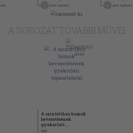
5
3
ható
pont kapható
pont kapható
A SOROZAT TOVÁBBI MŰVEI
A szintétikus homok
bevezetésének
gyakorlati...
1954