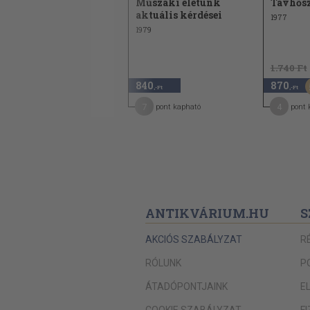
Nem lineáris
Műszaki életünk
Távhősz
áramkörök
aktuális kérdései
1977
1966
1979
2.640 Ft
1.740 Ft
1.320
840
870
50
,-Ft
,-Ft
,-Ft
7
7
4
pont kapható
pont kapható
pont 
ANTIKVÁRIUM.HU
S
AKCIÓS SZABÁLYZAT
R
RÓLUNK
P
ÁTADÓPONTJAINK
E
COOKIE SZABÁLYZAT
F