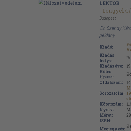
LEKTOR
Lengyel G
Budapest
'Dr. Szendy Kár
példány
Fe
Kiadó:
Vá
Kiadás
B
helye:
Kiadás éve:
19
Kötés
Kö
típusa:
Oldalszám:
14
Mé
Sorozatcím:
19
el
Kötetszám:
11
Nyelv:
M
Méret:
28
ISBN:
Ké
Megjegyzés: