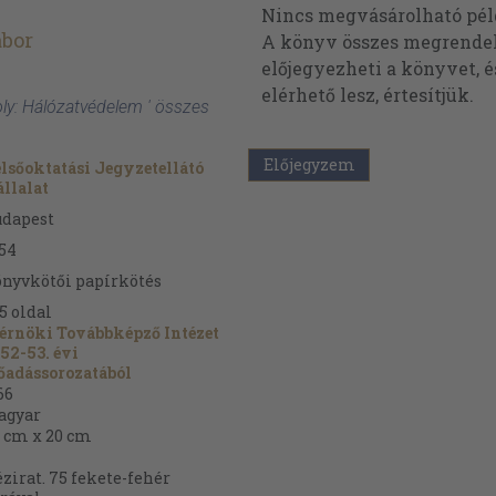
Nincs megvásárolható pé
ábor
A könyv összes megrendelh
előjegyezheti a könyvet, 
elérhető lesz, értesítjük.
oly: Hálózatvédelem ' összes
Előjegyzem
lsőoktatási Jegyzetellátó
llalat
udapest
54
nyvkötői papírkötés
5
oldal
rnöki Továbbképző Intézet
52-53. évi
őadássorozatából
66
agyar
 cm x 20 cm
zirat. 75 fekete-fehér