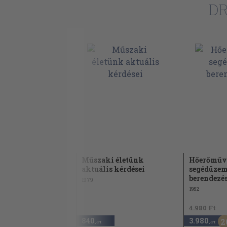
DR
Műszaki életünk
Hőerőműv
aktuális kérdései
segédüzem
berendezés
1979
1952
4.980 Ft
840
3.980
2
,-Ft
,-Ft