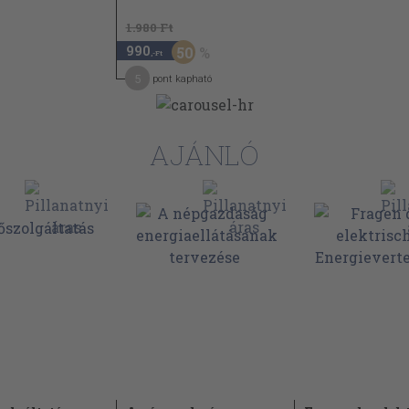
1.980 Ft
990
50
,-Ft
5
pont kapható
AJÁNLÓ