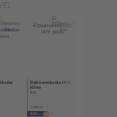
VEI
lkodás
Elektrotechnika 1970.
július
1970
1.180 Ft
590
50
,-Ft