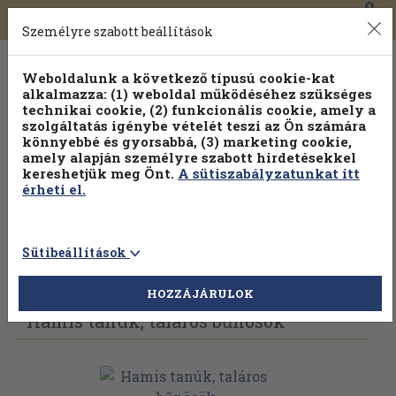
0
Toggle
Főmenü
Könyveink
navigation
Személyre szabott beállítások
Weboldalunk a következő típusú cookie-kat
alkalmazza: (1) weboldal működéséhez szükséges
technikai cookie, (2) funkcionális cookie, amely a
szolgáltatás igénybe vételét teszi az Ön számára
könnyebbé és gyorsabbá, (3) marketing cookie,
amely alapján személyre szabott hirdetésekkel
kereshetjük meg Önt.
A sütiszabályzatunkat itt
érheti el.
Sütibeállítások
Vissza az előző oldalra
Válasszon példányt
HOZZÁJÁRULOK
Hamis tanúk, taláros bűnösök