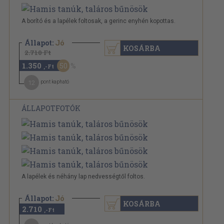
A borító és a lapélek foltosak, a gerinc enyhén kopottas.
Állapot:
Jó
KOSÁRBA
2.710 Ft
1.350
50
,-Ft
12
pont kapható
ÁLLAPOTFOTÓK
A lapélek és néhány lap nedvességtől foltos.
Állapot:
Jó
KOSÁRBA
2.710
,-Ft