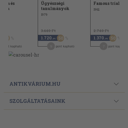
tófa és
Ügyészségi
Famous trials 6.
sztia
tanulmányok
1962
1979
t
3.440 Ft
2.740 Ft
1.720
1.370
50
50
50
,-Ft
,-Ft
9
7
pont kapható
pont kapható
pont kapható
ANTIKVÁRIUM.HU
SZOLGÁLTATÁSAINK