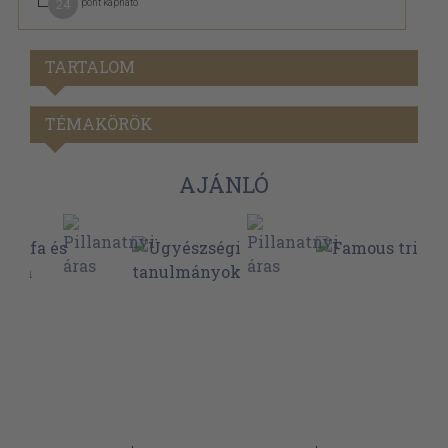
24
pont kapható
TARTALOM
TÉMAKÖRÖK
AJÁNLÓ