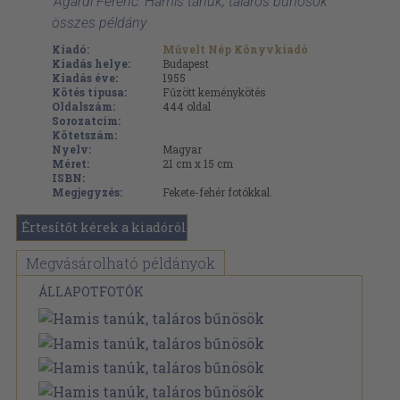
'Agárdi Ferenc: Hamis tanúk, taláros bűnösök '
összes példány
Kiadó:
Művelt Nép Könyvkiadó
Kiadás helye:
Budapest
Kiadás éve:
1955
Kötés típusa:
Fűzött keménykötés
Oldalszám:
444
oldal
Sorozatcím:
Kötetszám:
Nyelv:
Magyar
Méret:
21 cm x 15 cm
ISBN:
Megjegyzés:
Fekete-fehér fotókkal.
Értesítőt kérek a kiadóról
Megvásárolható példányok
ÁLLAPOTFOTÓK