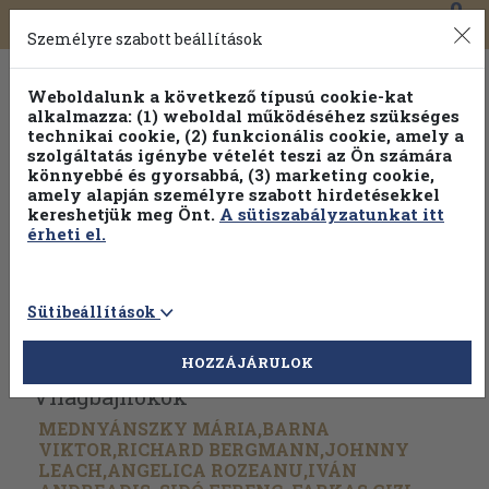
0
Toggle
Főmenü
Könyveink
navigation
Személyre szabott beállítások
Weboldalunk a következő típusú cookie-kat
alkalmazza: (1) weboldal működéséhez szükséges
technikai cookie, (2) funkcionális cookie, amely a
szolgáltatás igénybe vételét teszi az Ön számára
könnyebbé és gyorsabbá, (3) marketing cookie,
Válogasson több mint 30 000 kötet közül
amely alapján személyre szabott hirdetésekkel
Hobbi témakörökben
20% kedvezménnyel!
kereshetjük meg Önt.
A sütiszabályzatunkat itt
érheti el.
Sütibeállítások
Vissza az előző oldalra
Válasszon példányt
HOZZÁJÁRULOK
Világbajnokok
MEDNYÁNSZKY MÁRIA,BARNA
VIKTOR,RICHARD BERGMANN,JOHNNY
LEACH,ANGELICA ROZEANU,IVÁN