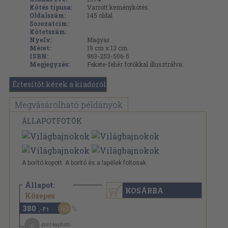
Kötés típusa:
Varrott keménykötés
Oldalszám:
145
oldal
Sorozatcím:
Kötetszám:
Nyelv:
Magyar
Méret:
19 cm x 13 cm
ISBN:
963-253-506-5
Megjegyzés:
Fekete-fehér fotókkal illusztrálva.
Értesítőt kérek a kiadóról
Megvásárolható példányok
ÁLLAPOTFOTÓK
A borító kopott. A borító és a lapélek foltosak.
Állapot:
KOSÁRBA
960 Ft
Közepes
380
60
,-Ft
6
pont kapható