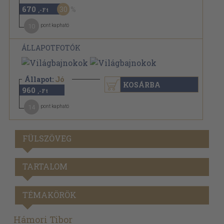
670
30
,-Ft
10
pont kapható
ÁLLAPOTFOTÓK
Állapot:
Jó
KOSÁRBA
960
,-Ft
14
pont kapható
FÜLSZÖVEG
TARTALOM
TÉMAKÖRÖK
Hámori Tibor