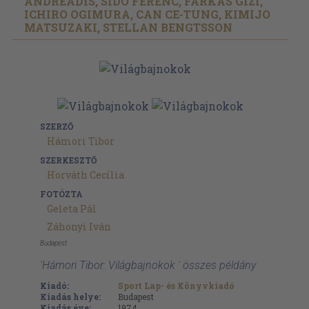
ANDREADIS, SIDÓ FERENC, FARKAS GIZI,
ICHIRO OGIMURA, CAN CE-TUNG, KIMIJO
MATSUZAKI, STELLAN BENGTSSON
SZERZŐ
Hámori Tibor
SZERKESZTŐ
Horváth Cecília
FOTÓZTA
Geleta Pál
Záhonyi Iván
Budapest
'Hámori Tibor: Világbajnokok ' összes példány
Kiadó:
Sport Lap- és Könyvkiadó
Kiadás helye:
Budapest
Kiadás éve:
1974