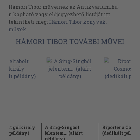
Hámori Tibor műveinek az Antikvarium.hu-
n kapható vagy előjegyezhető listáját itt
tekintheti meg:
Hámori Tibor könyvek,
művek
HÁMORI TIBOR TOVÁBBI MŰVEI
rabolt gólkirály
A Sing-Singből
Riporter a Cosm
kált példány)
jelentem... (aláírt
(dedikált példán
példány)