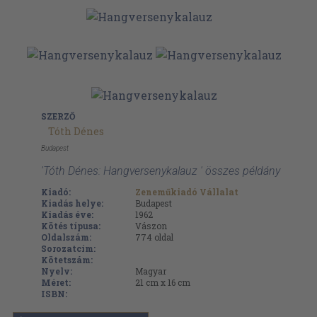
SZERZŐ
Tóth Dénes
Budapest
'Tóth Dénes: Hangversenykalauz ' összes példány
Kiadó:
Zeneműkiadó Vállalat
Kiadás helye:
Budapest
Kiadás éve:
1962
Kötés típusa:
Vászon
Oldalszám:
774
oldal
Sorozatcím:
Kötetszám:
Nyelv:
Magyar
Méret:
21 cm x 16 cm
ISBN: