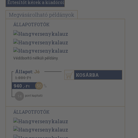
Értesítőt kérek a kiadóról
Megvásárolható példányok
ÁLLAPOTFOTÓK
Védőborító nélküli példány.
Állapot:
Jó
KOSÁRBA
1.880 Ft
940
50
,-Ft
14
pont kapható
ÁLLAPOTFOTÓK