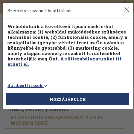
0
Toggle
Főmenü
Könyveink
navigation
Személyre szabott beállítások
Weboldalunk a következő típusú cookie-kat
alkalmazza: (1) weboldal működéséhez szükséges
technikai cookie, (2) funkcionális cookie, amely a
szolgáltatás igénybe vételét teszi az Ön számára
könnyebbé és gyorsabbá, (3) marketing cookie,
amely alapján személyre szabott hirdetésekkel
kereshetjük meg Önt.
A sütiszabályzatunkat itt
érheti el.
Sütibeállítások
Vissza az előző oldalra
Válasszon példányt
HOZZÁJÁRULOK
Hangversenykalauz
KLASSZIKUS ZENE/
ROMANTIKUS ÉS
MODERN ZENE