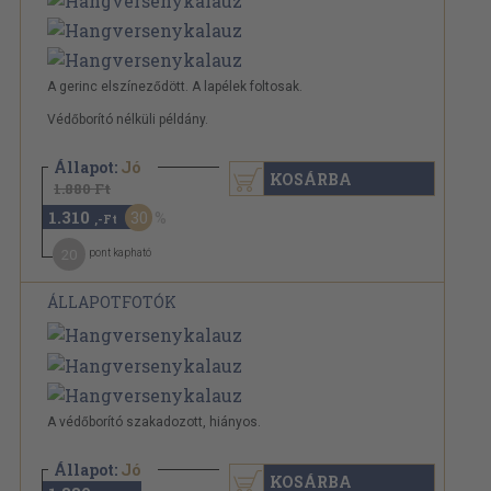
A gerinc elszíneződött. A lapélek foltosak.
Védőborító nélküli példány.
Állapot:
Jó
KOSÁRBA
1.880 Ft
1.310
30
,-Ft
20
pont kapható
ÁLLAPOTFOTÓK
A védőborító szakadozott, hiányos.
Állapot:
Jó
KOSÁRBA